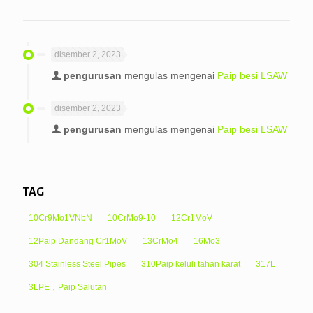
disember 2, 2023
pengurusan
mengulas mengenai
Paip besi LSAW
disember 2, 2023
pengurusan
mengulas mengenai
Paip besi LSAW
TAG
10Cr9Mo1VNbN
10CrMo9-10
12Cr1MoV
12Paip Dandang Cr1MoV
13CrMo4
16Mo3
304 Stainless Steel Pipes
310Paip keluli tahan karat
317L
3LPE，Paip Salutan