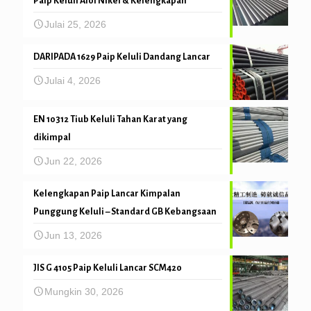
Paip Keluli Aloi Nikel & Kelengkapan
Julai 25, 2026
DARIPADA 1629 Paip Keluli Dandang Lancar
Julai 4, 2026
EN 10312 Tiub Keluli Tahan Karat yang
dikimpal
Jun 22, 2026
Kelengkapan Paip Lancar Kimpalan
Punggung Keluli – Standard GB Kebangsaan
Jun 13, 2026
JIS G 4105 Paip Keluli Lancar SCM420
Mungkin 30, 2026