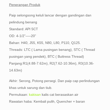
Penerangan Produk
Paip selongsong keluli lancar dengan gandingan dan
pelindung benang
Standard: API 5CT
OD: 4-1/2”—–20”
Bahan: H40, J55, K55, N80, L80, P110, Q125.
Threads: LTC ( Lama pusingan benang), STC ( Thread
pusingan yang pendek), BTC ( Buttress Thread)
Panjang:R1(4.88-7.62m), R2(7.62-10.36m), R3(10.36-
14.63m)
Akhir: Serong, Potong persegi. Dan paip cap perlindungan
khas untuk sarung dan tiub.
Permukaan:
kakisan
kalis cat berasaskan air
Rawatan haba: Kembali pulih, Quencher + baran