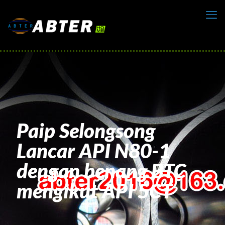
Paip Selongsong
Lancar API N80-1
dengan benang BTC
mengikut API 5CT