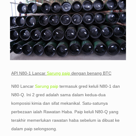
API N80-1 Lancar
Sarung paip
dengan benang BTC
N80 Lancar
Sarung paip
termasuk gred keluli N80-1 dan
N80-Q. Ini 2 gred adalah sama dalam kedua-dua
komposisi kimia dan sifat mekanikal. Satu-satunya
perbezaan ialah Rawatan Haba. Paip keluli N80-Q yang
terakhir memerlukan rawatan haba sebelum ia dibuat ke
dalam paip selongsong.