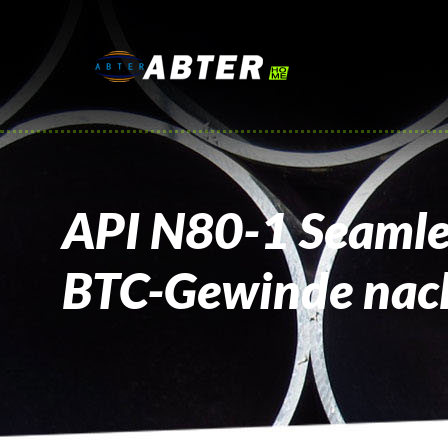
API N80-1 Seamles
BTC-Gewinde nac