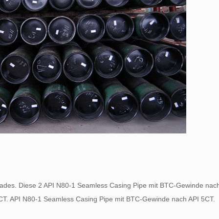
rades
. Diese 2 API N80-1 Seamless Casing Pipe mit BTC-Gewinde nach
CT. API N80-1 Seamless Casing Pipe mit BTC-Gewinde nach API 5CT.