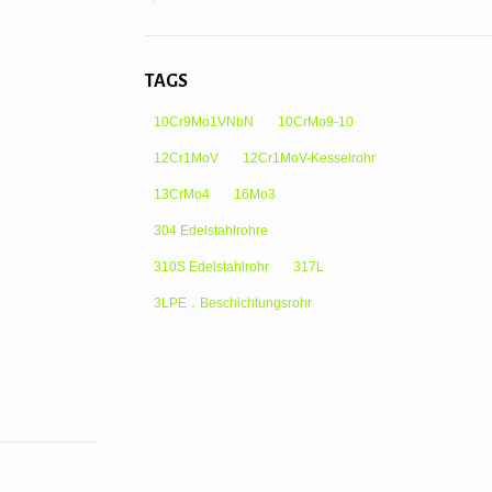
TAGS
10Cr9Mo1VNbN
10CrMo9-10
12Cr1MoV
12Cr1MoV-Kesselrohr
13CrMo4
16Mo3
304 Edelstahlrohre
310S Edelstahlrohr
317L
3LPE，Beschichtungsrohr