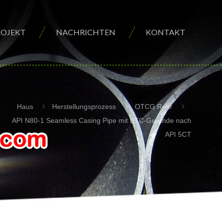
ROJEKT
NACHRICHTEN
KONTAKT
Haus
Herstellungsprozess
OTCG Rohr
API N80-1 Seamless Casing Pipe mit BTC-Gewinde nach
API 5CT