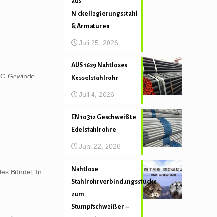
aus
Nickellegierungsstahl
& Armaturen
Juli 25, 2026
AUS 1629 Nahtloses
BTC-Gewinde
Kesselstahlrohr
Juli 4, 2026
EN 10312 Geschweißte
Edelstahlrohre
Juni 22, 2026
Nahtlose
es Bündel, In
Stahlrohrverbindungsstücke
zum
Stumpfschweißen –