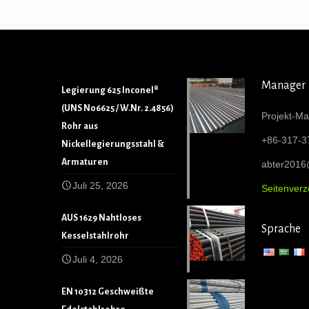
Manager
Legierung 625 Inconel®
(UNS N06625 / W.Nr. 2.4856)
Projekt-Ma
Rohr aus
+86-317-3
Nickellegierungsstahl &
Armaturen
abter201
Juli 25, 2026
Seitenverz
AUS 1629 Nahtloses
Sprache
Kesselstahlrohr
Juli 4, 2026
EN 10312 Geschweißte