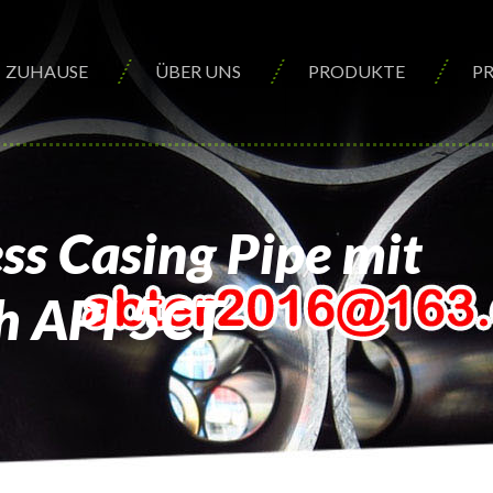
ZUHAUSE
ÜBER UNS
PRODUKTE
P
s Casing Pipe mit
h API 5CT