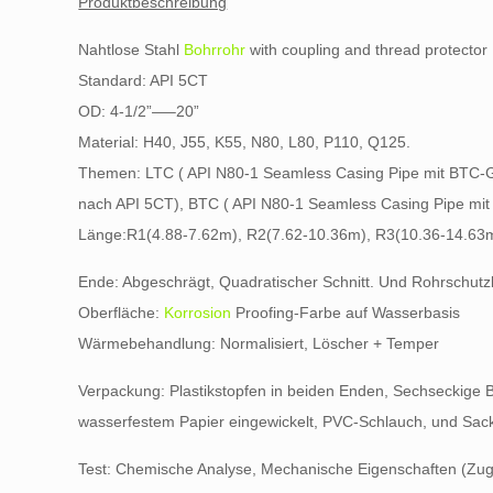
Produktbeschreibung
Nahtlose Stahl
Bohrrohr
with coupling and thread protector
Standard: API 5CT
OD: 4-1/2”—–20”
Material: H40, J55, K55, N80, L80, P110, Q125.
Themen: LTC ( API N80-1 Seamless Casing Pipe mit BTC-
nach API 5CT), BTC ( API N80-1 Seamless Casing Pipe mi
Länge:R1(4.88-7.62m), R2(7.62-10.36m), R3(10.36-14.63
Ende: Abgeschrägt, Quadratischer Schnitt. Und Rohrschut
Oberfläche:
Korrosion
Proofing-Farbe auf Wasserbasis
Wärmebehandlung: Normalisiert, Löscher + Temper
Verpackung: Plastikstopfen in beiden Enden, Sechseckige 
wasserfestem Papier eingewickelt, PVC-Schlauch, und Sac
Test: Chemische Analyse, Mechanische Eigenschaften (Zugf