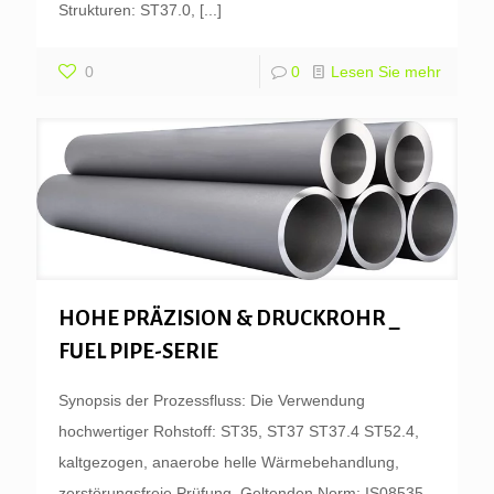
Strukturen: ST37.0,
[...]
0
0
Lesen Sie mehr
HOHE PRÄZISION & DRUCKROHR _
FUEL PIPE-SERIE
Synopsis der Prozessfluss: Die Verwendung
hochwertiger Rohstoff: ST35, ST37 ST37.4 ST52.4,
kaltgezogen, anaerobe helle Wärmebehandlung,
zerstörungsfreie Prüfung. Geltenden Norm: IS08535-