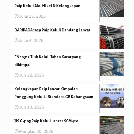
Paip Keluli Aloi Nikel & Kelengkapan
Julai 25, 2026
DARIPADA 1629 Paip Keluli Dandang Lancar
Julai 4, 2026
EN 10312 Tiub Keluli Tahan Karat yang
dikimpal
Jun 22, 2026
Kelengkapan Paip Lancar Kimpalan
Punggung Keluli – Standard GB Kebangsaan
Jun 13, 2026
JIS G 4105 Paip Keluli Lancar SCM420
Mungkin 30, 2026