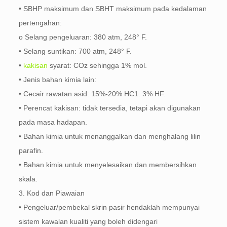
• SBHP maksimum dan SBHT maksimum pada kedalaman
pertengahan:
o Selang pengeluaran: 380 atm, 248° F.
• Selang suntikan: 700 atm, 248° F.
•
kakisan
syarat: COz sehingga 1% mol.
• Jenis bahan kimia lain:
• Cecair rawatan asid: 15%-20% HC1. 3% HF.
• Perencat kakisan: tidak tersedia, tetapi akan digunakan
pada masa hadapan.
• Bahan kimia untuk menanggalkan dan menghalang lilin
parafin.
• Bahan kimia untuk menyelesaikan dan membersihkan
skala.
3. Kod dan Piawaian
• Pengeluar/pembekal skrin pasir hendaklah mempunyai
sistem kawalan kualiti yang boleh didengari