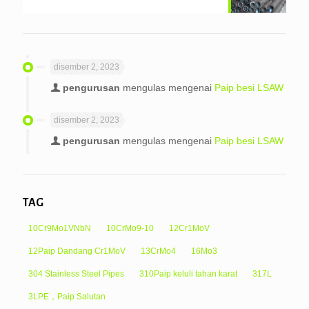
disember 2, 2023
pengurusan
mengulas mengenai
Paip besi LSAW
disember 2, 2023
pengurusan
mengulas mengenai
Paip besi LSAW
TAG
10Cr9Mo1VNbN
10CrMo9-10
12Cr1MoV
12Paip Dandang Cr1MoV
13CrMo4
16Mo3
304 Stainless Steel Pipes
310Paip keluli tahan karat
317L
3LPE，Paip Salutan