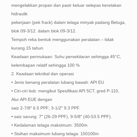
mengelakkan propan dan pasir keluar selepas keretakan
hidraulik
pekerjaan (pek frack) dalam telaga minyak padang Beluga,
blok 09-3/12. dalam blok 09-3/12.
Tempoh reka bentuk menggunakan peralatan – tidak
kurang 15 tahun.
Keadaan permukaan: Suhu persekitaran sehingga 45°C,
kelembapan relatif sehingga 100 %.
2. Keadaan teknikal dan operasi
• Jenis benang peralatan lubang bawah: API EU
• Ciri-ciri tiub: mengikut Spesifikasi API 5CT, gred P-110,
Alur API EUE dengan
saiz 2-7/8″ 6.5 PPF; 3-1/2″ 9.3 PPF.
• saiz sarung: 7″ (26-29 PPF), 9-5/8″ (40-53.5 PPF).
• Kedalaman telaga maksimum: 3500m.
• Sisihan maksimum lubang telaga: 150100m