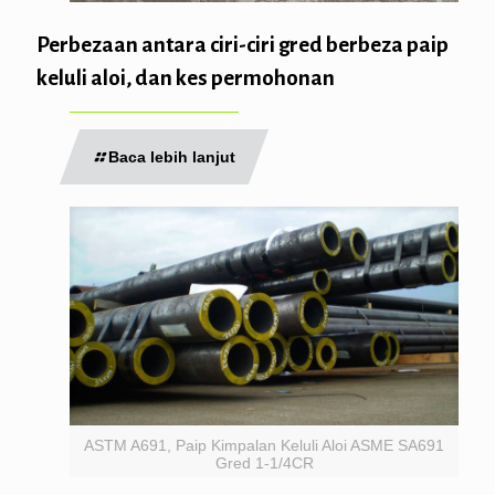
Perbezaan antara ciri-ciri gred berbeza paip
keluli aloi, dan kes permohonan
Baca lebih lanjut
ASTM A691, Paip Kimpalan Keluli Aloi ASME SA691
Gred 1-1/4CR