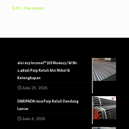
3LPE，Paip Salutan
aloi 625 Inconel® (US N06625 / W.Nr.
2.4856) Paip Keluli Aloi Nikel &
Kelengkapan
Julai 25, 2026
DARIPADA 1629 Paip Keluli Dandang
Lancar
Julai 4, 2026