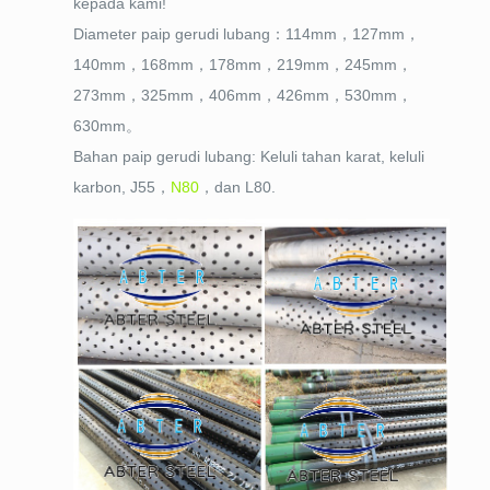
kepada kami!
Diameter paip gerudi lubang：114mm，127mm，
140mm，168mm，178mm，219mm，245mm，
273mm，325mm，406mm，426mm，530mm，
630mm。
Bahan paip gerudi lubang: Keluli tahan karat, keluli
karbon, J55，
N80
，dan L80.