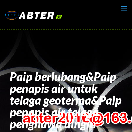
Paip berlubang&Paip
penapis air untuk
telaga geoterma&Paip
penapis air telaga
penghawa dingin