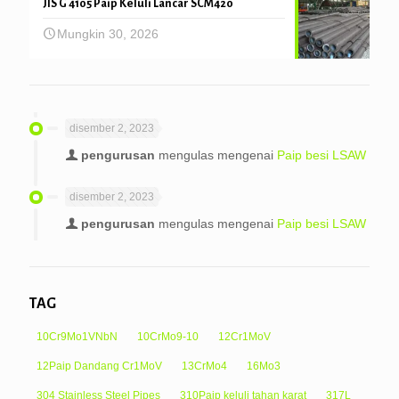
JIS G 4105 Paip Keluli Lancar SCM420
Mungkin 30, 2026
disember 2, 2023
pengurusan
mengulas mengenai
Paip besi LSAW
disember 2, 2023
pengurusan
mengulas mengenai
Paip besi LSAW
TAG
10Cr9Mo1VNbN
10CrMo9-10
12Cr1MoV
12Paip Dandang Cr1MoV
13CrMo4
16Mo3
304 Stainless Steel Pipes
310Paip keluli tahan karat
317L