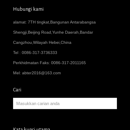
Hubungi kami
alamat: 7TH tingkat,Bangunan Antarabangsa
Shengji,Beijing Road,Yunhe Daerah,Bandar
Cangzhou,Wilayah Hebei,China
Tel : 0086-317-3736333
Perkhidmatan Faks: 0086-317-2011165
Mel:
abter2016@163.com
Cari
Kata kunci utama