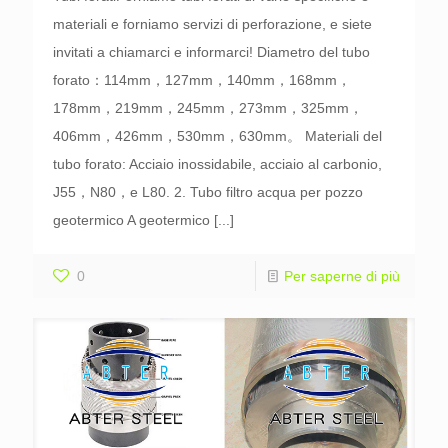
materiali e forniamo servizi di perforazione, e siete
invitati a chiamarci e informarci! Diametro del tubo
forato：114mm，127mm，140mm，168mm，
178mm，219mm，245mm，273mm，325mm，
406mm，426mm，530mm，630mm。 Materiali del
tubo forato: Acciaio inossidabile, acciaio al carbonio,
J55，N80，e L80. 2. Tubo filtro acqua per pozzo
geotermico A geotermico
[...]
0
Per saperne di più