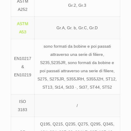
ASTM
Gr.2, Gr.3
A252
ASTM
Gr.A, Gr. b, Gr.C, Gr.D
A53
sono formati da bobine e poi passati
attraverso una serie di filiere,
EN10217
S235,S235JR, sono formati da bobine e
&
poi passati attraverso una serie di filiere,
EN10219
S275, S275JR, S355JRH, S355J2H, ST12,
ST13, St14, St33 ·, St37, ST44, ST52
ISO
/
3183
Q195, Q215, Q235, Q275, Q295, Q345,