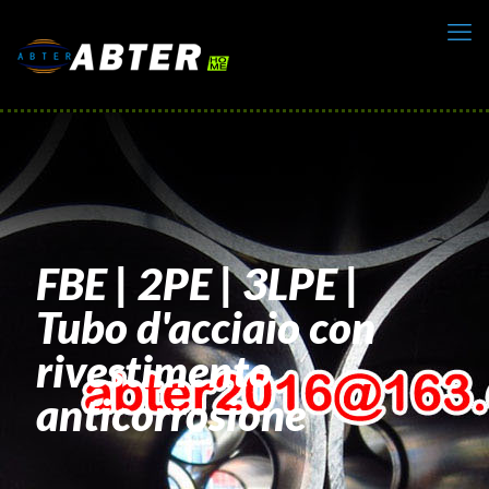
FBE | 2PE | 3LPE |
Tubo d'acciaio con
rivestimento
anticorrosione