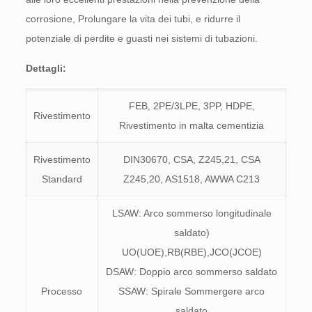
corrosione, Prolungare la vita dei tubi, e ridurre il
potenziale di perdite e guasti nei sistemi di tubazioni.
Dettagli:
FEB, 2PE/3LPE, 3PP, HDPE,
Rivestimento
Rivestimento in malta cementizia
Rivestimento
DIN30670, CSA, Z245,21, CSA
Standard
Z245,20, AS1518, AWWA C213
LSAW: Arco sommerso longitudinale
saldato)
UO(UOE),RB(RBE),JCO(JCOE)
DSAW: Doppio arco sommerso saldato
Processo
SSAW: Spirale Sommergere arco
saldato