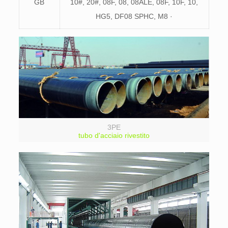
GB
10#, 20#, 08F, 08, 08ALE, 08F, 10F, 10,
HG5, DF08 SPHC, M8 ·
3PE
tubo d'acciaio rivestito