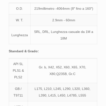
O.D.
219millimetro -4064mm (8″ fino a 160″)
W. T.
2.9mm - 60mm
SRL, DRL, Lunghezza casuale da 1M a
Lunghezza
18M
Standard & Grado:
API 5L
Gr. b, X42, X52, X60, X65, X70,
PLS1 &
X80,Q235B, Gr.C
PLS2
GB /
L175, L210, L245, L290, L320, L360,
T9711
L390, L415, L450, L4785, L555