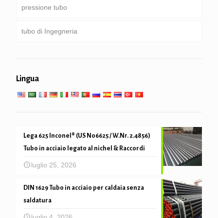
pressione tubo
Rotondo, Piazza & tubo rettangolare
tubo di Ingegneria
Tubo zincato
Caldaia, scambiatore di calore, condensatore & tubo
di super-riscaldatore
tubo palificazione & perforazione
servizi di engineering Generale
Servizio a bassa temperatura elevata
Lingua
meccanica del tubo e precisione
Lega 625 Inconel® (US N06625 / W.Nr. 2.4856)
Tubo in acciaio legato al nichel & Raccordi
luglio 25, 2026
DIN 1629 Tubo in acciaio per caldaia senza
saldatura
luglio 4, 2026