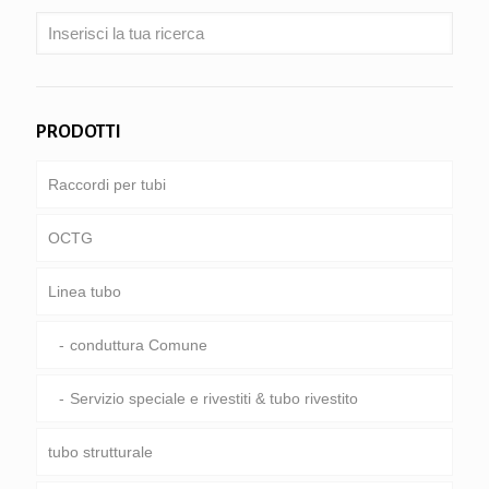
PRODOTTI
Raccordi per tubi
OCTG
Linea tubo
Tubi & involucro
Asta di perforazione
conduttura Comune
aste di perforazione Pesante & astoni
Servizio speciale e rivestiti & tubo rivestito
tubo strutturale