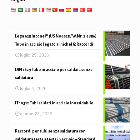
Lega 625 Inconel® (US N06625 / W.Nr. 2.4856)
Tubo in acciaio legato al nichel & Raccordi
luglio 25, 2026
DIN 1629 Tubo in acciaio per caldaia senza
saldatura
luglio 4, 2026
IT 10312 Tubi saldati in acciaio inossidabile
giugno 22, 2026
Raccordi per tubi senza saldatura con
saldatura testa a testa in acciaio – Standard