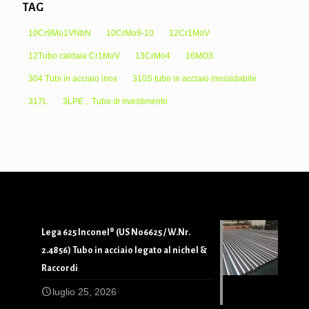
TAG
10Cr9Mo1VNbN
10CrMo9-10
12Cr1MoV
12Tubo caldaia Cr1MoV
13CrMo4
16MO3
304 Tubi in acciaio inox
310S tubo in acciaio inossidabile
317L
3LPE，Tubo di rivestimento
Lega 625 Inconel® (US N06625 / W.Nr.
2.4856) Tubo in acciaio legato al nichel &
Raccordi
luglio 25, 2026