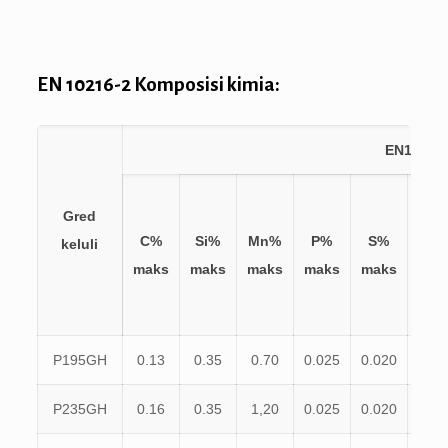
EN 10216-2 Komposisi kimia:
EN10216-
Gred
C%
Si%
Mn%
P%
S%
Cr
keluli
maks
maks
maks
maks
maks
mak
P195GH
0.13
0.35
0.70
0.025
0.020
0.3
P235GH
0.16
0.35
1,20
0.025
0.020
0.3