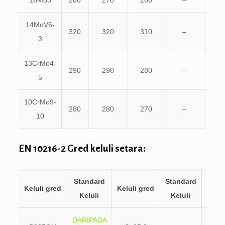
14MoV6-
320
320
310
–
460
3
13CrMo4-
290
290
280
–
440
5
10CrMo9-
280
280
270
–
480
10
EN 10216-2 Gred keluli setara:
Standard
Standard
Kelul
Keluli gred
Keluli gred
Keluli
Keluli
gred
DARIPADA