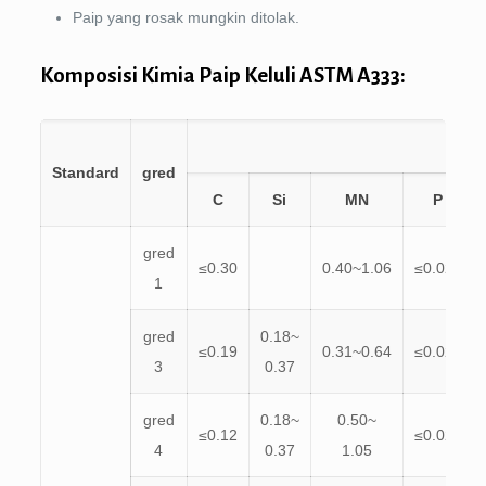
Paip yang rosak mungkin ditolak.
Komposisi Kimia Paip Keluli ASTM A333:
Standard
gred
C
Si
MN
P
gred
≤0.30
0.40~1.06
≤0.025
1
gred
0.18~
≤0.19
0.31~0.64
≤0.025
3
0.37
gred
0.18~
0.50~
≤0.12
≤0.025
4
0.37
1.05