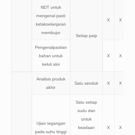
NDT untuk
mengenal pasti
X
X
ketakselanjaran
membujur
Setiap paip
Pengenalpastian
bahan untuk
X
X
keluli aloi
Analisis produk
Satu senduk
X
X
akhir
Satu setiap
sudu dan
untuk
Ujian tegangan
keadaan
X
X
pada suhu tinggi