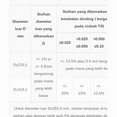
Sisihan yang dibenarkan bagi
Sisihan
ketebalan dinding t bergantun
Diameter
diameter
pada nisbah T/D
luar D
luar yang
mm
dibenarkan
>0.025
>0.050
≤0.025
>0.
D
≤0.050
≤0.10
+\- 1%
or
+\- 12,5% atau 0.4 mm bergantun
D≤219,1
=\
- 0.5mm
pada mana yang lebih besar
bergantung
pada mana
=\
-
=\
-
=\
-
=\
yang lebih
D>219,1
20%
15%
12,5%
10
besar
Untuk diameter luar D≥355,6 mm, sisihan tempatan di luar ha
sisihan atas dengan lebih jauh 5% daripada ketebalan dinding