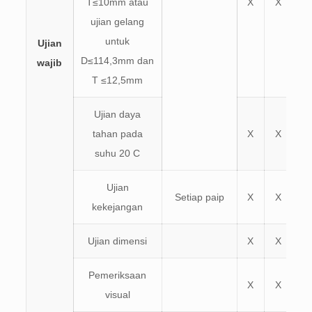
T≤10mm atau
X
X
ujian gelang
untuk
Ujian
D≤114,3mm dan
wajib
T ≤12,5mm
Ujian daya
tahan pada
X
X
suhu 20 C
Ujian
Setiap paip
X
X
kekejangan
Ujian dimensi
X
X
Pemeriksaan
X
X
visual