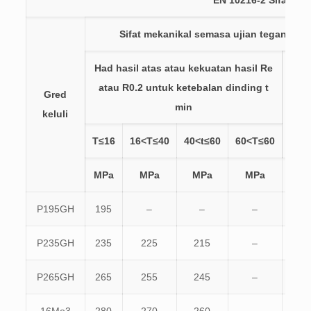
Sifat mekanikal semasa ujian tegangan 
Had hasil atas atau kekuatan hasil Re
Kek
atau R0.2 untuk ketebalan dinding t
Gred
teg
min
keluli
T≤16
16<T≤40
40<t≤60
60<T≤60
MPa
MPa
MPa
MPa
M
P195GH
195
–
–
–
320
P235GH
235
225
215
–
360
P265GH
265
255
245
–
410
16Mo3
280
270
260
–
450