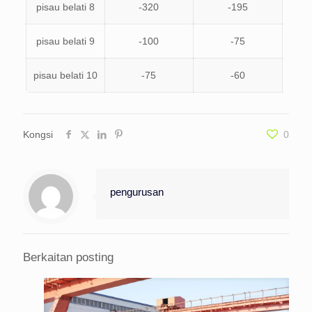
pisau belati 8
-320
-195
pisau belati 9
-100
-75
pisau belati 10
-75
-60
Kongsi
0
pengurusan
Berkaitan posting