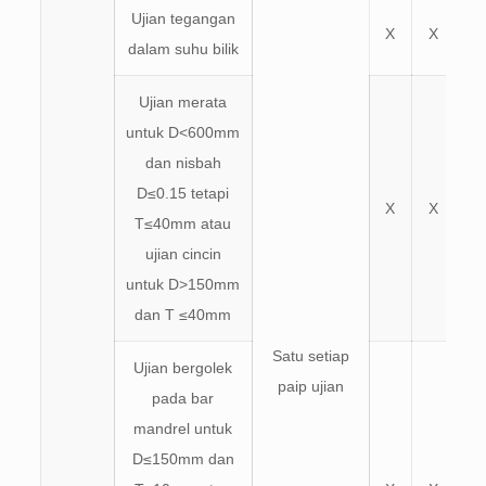
Ujian tegangan
X
X
dalam suhu bilik
Ujian merata
untuk D<600mm
dan nisbah
D≤0.15 tetapi
X
X
T≤40mm atau
ujian cincin
untuk D>150mm
dan T ≤40mm
Satu setiap
Ujian bergolek
paip ujian
pada bar
mandrel untuk
D≤150mm dan