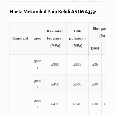
Harta Mekanikal Paip Keluli ASTM A333:
Elongation
Kekuatan
Titik
(%)
Standard
gred
tegangan
pulangan
(MPa)
(MPa)
DAN
X
gred
≥380
≥205
≥35
≥25
1
gred
≥450
≥240
≥30
≥20
3
gred
≥415
≥240
≥30
≥16.5
4