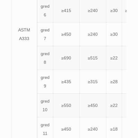
gred
≥415
≥240
≥30
≥16.5
6
ASTM
gred
≥450
≥240
≥30
≥22
A333
7
gred
≥690
≥515
≥22
8
gred
≥435
≥315
≥28
9
gred
≥550
≥450
≥22
10
gred
≥450
≥240
≥18
11