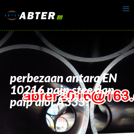
perbezaan antara EN
10216 paip stee dan
paip aloi A333?