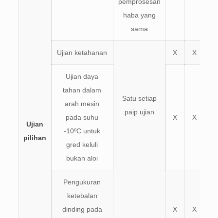
pemprosesan
haba yang
sama
Ujian ketahanan
X
X
Ujian daya
tahan dalam
Satu setiap
arah mesin
paip ujian
pada suhu
X
X
Ujian
-10ºC untuk
pilihan
gred keluli
bukan aloi
Pengukuran
ketebalan
dinding pada
X
X