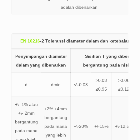
adalah dibenarkan
EN 10216
-2 Toleransi diameter dalam dan ketebalan din
Penyimpangan diameter
Sisihan T yang dibenarka
dalam yang dibenarkan
bergantung pada nisbah T
>0.03
>0.06
d
dmin
<\-0.03
≤0.95
≤0.12
+\- 1% atau
+2% +4mm
+\- 2mm
bergantung
bergantung
pada mana
+\-20%
+\-15%
+\-12,5%
pada mana
yang lebih
yang lebih