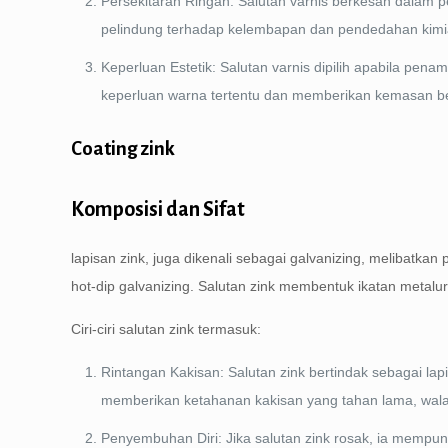
Persekitaran Ringan: Salutan varnis berkesan dalam p
pelindung terhadap kelembapan dan pendedahan kimia
Keperluan Estetik: Salutan varnis dipilih apabila pena
keperluan warna tertentu dan memberikan kemasan ber
Coating zink
Komposisi dan Sifat
lapisan zink, juga dikenali sebagai galvanizing, melibatka
hot-dip galvanizing. Salutan zink membentuk ikatan metalu
Ciri-ciri salutan zink termasuk:
Rintangan Kakisan: Salutan zink bertindak sebagai lap
memberikan ketahanan kakisan yang tahan lama, wala
Penyembuhan Diri: Jika salutan zink rosak, ia mempu