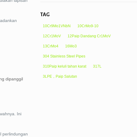
diakan lapisan
TAG
emadankan
10Cr9Mo1VNbN
10CrMo9-10
12Cr1MoV
12Paip Dandang Cr1MoV
13CrMo4
16Mo3
304 Stainless Steel Pipes
310Paip keluli tahan karat
317L
3LPE，Paip Salutan
ng dipanggil
wahnya. Ini
l perlindungan