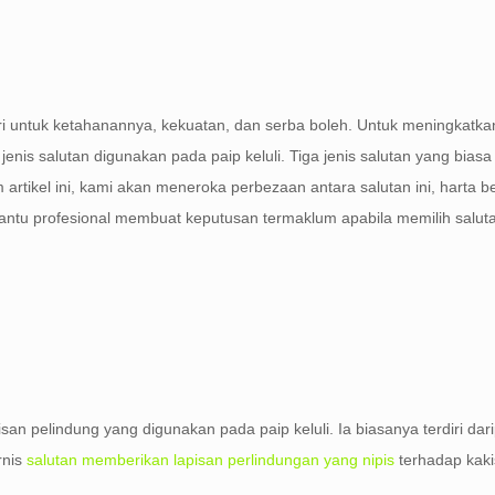
ri untuk ketahanannya, kekuatan, dan serba boleh. Untuk meningkatkan
enis salutan digunakan pada paip keluli. Tiga jenis salutan yang bias
am artikel ini, kami akan meneroka perbezaan antara salutan ini, harta
ntu profesional membuat keputusan termaklum apabila memilih salut
pisan pelindung yang digunakan pada paip keluli. Ia biasanya terdiri da
rnis
salutan memberikan lapisan perlindungan yang nipis
terhadap kaki