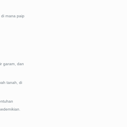
i di mana paip
ir garam, dan
ah tanah, di
sentuhan
sedemikian.