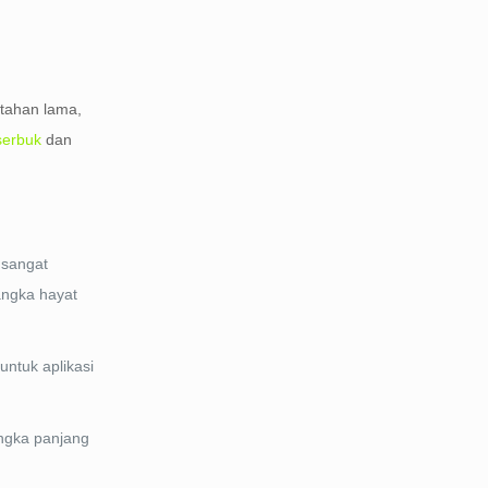
 tahan lama,
serbuk
dan
 sangat
angka hayat
ntuk aplikasi
angka panjang