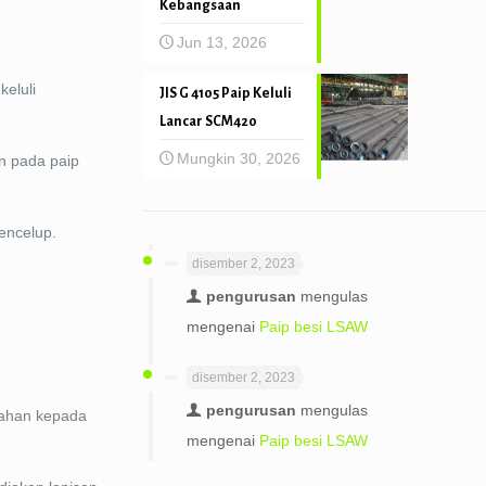
Kebangsaan
Jun 13, 2026
keluli
JIS G 4105 Paip Keluli
Lancar SCM420
Mungkin 30, 2026
n pada paip
encelup.
disember 2, 2023
pengurusan
mengulas
mengenai
Paip besi LSAW
disember 2, 2023
pengurusan
mengulas
edahan kepada
mengenai
Paip besi LSAW