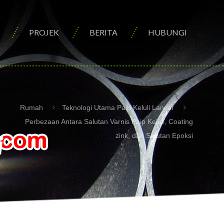
PROJEK
BERITA
HUBUNGI
Rumah
Teknologi Utama Paip Keluli Lancar
Perbezaan Antara Salutan Varnis Paip Keluli, Coating
i
zink, dan Salutan Epoksi