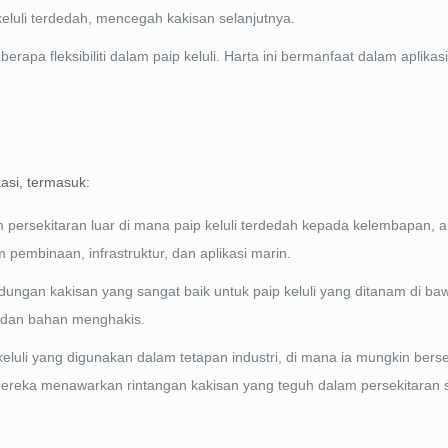
keluli terdedah, mencegah kakisan selanjutnya.
apa fleksibiliti dalam paip keluli. Harta ini bermanfaat dalam aplikas
asi, termasuk:
m persekitaran luar di mana paip keluli terdedah kepada kelembapan, a
embinaan, infrastruktur, dan aplikasi marin.
dungan kakisan yang sangat baik untuk paip keluli yang ditanam di baw
 dan bahan menghakis.
 keluli yang digunakan dalam tetapan industri, di mana ia mungkin ber
Mereka menawarkan rintangan kakisan yang teguh dalam persekitaran 