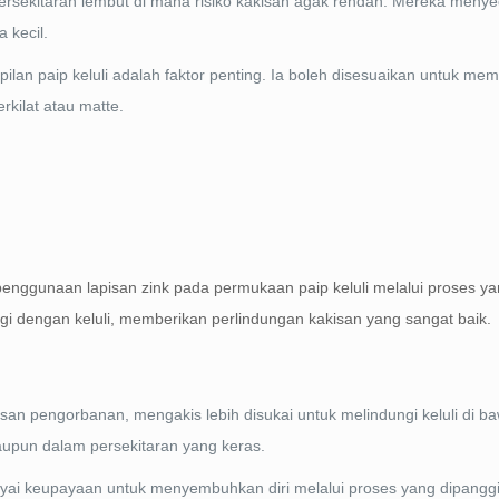
ersekitaran lembut di mana risiko kakisan agak rendah. Mereka menye
 kecil.
mpilan paip keluli adalah faktor penting. Ia boleh disesuaikan untuk m
kilat atau matte.
n penggunaan lapisan zink pada permukaan paip keluli melalui proses ya
rgi dengan keluli, memberikan perlindungan kakisan yang sangat baik.
isan pengorbanan, mengakis lebih disukai untuk melindungi keluli di ba
upun dalam persekitaran yang keras.
nyai keupayaan untuk menyembuhkan diri melalui proses yang dipanggi