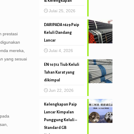
& Kelengkapan
Julai 25, 2026
DARIPADA 1629 Paip
Keluli Dandang
 prestasi
Lancar
a digunakan
Julai 4, 2026
 benda mereka,
an yang sesuai
EN 10312 Tiub Keluli
Tahan Karat yang
dikimpal
Jun 22, 2026
Kelengkapan Paip
Lancar Kimpalan
ripada
Punggung Keluli –
san,
Standard GB