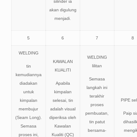
silinder ia
akan digulung
menjadi.
5
6
7
8
WELDING
WELDING
KAWALAN
lilitan
tin
KUALITI
kemudiannya
Semasa
diadakan
Apabila
langkah ini
untuk
kimpalan
terakhir
PIPE sel
kimpalan
selesai, tin
proses
membujur
adalah visual
pembuatan,
Paip si
(Seam Long).
diperiksa oleh
tin patut
dihasil
Semasa
Kawalan
bersama-
mengi
proses ini,
Kualiti (QC)