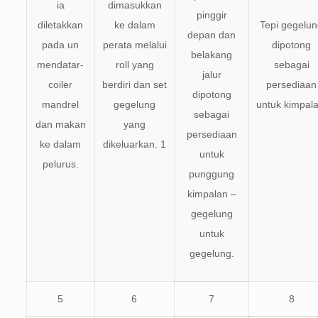
ia
dimasukkan
pinggir
diletakkan
ke dalam
Tepi gegelu
depan dan
pada un
perata melalui
dipotong
belakang
mendatar-
roll yang
sebagai
jalur
coiler
berdiri dan set
persediaan
dipotong
mandrel
gegelung
untuk kimpala
sebagai
dan makan
yang
persediaan
ke dalam
dikeluarkan. 1
untuk
pelurus.
punggung
kimpalan –
gegelung
untuk
gegelung.
5
6
7
8