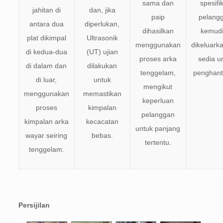
sama dan
spesifi
jahitan di
dan, jika
paip
pelang
antara dua
diperlukan,
dihasilkan
kemud
plat dikimpal
Ultrasonik
menggunakan
dikeluark
di kedua-dua
(UT) ujian
proses arka
sedia u
di dalam dan
dilakukan
tenggelam,
penghant
di luar,
untuk
mengikut
menggunakan
memastikan
keperluan
proses
kimpalan
pelanggan
kimpalan arka
kecacatan
untuk panjang
wayar seiring
bebas.
tertentu.
tenggelam.
Persijilan