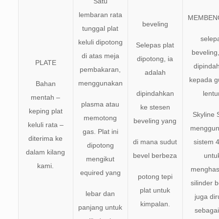
Satu
lembaran rata
MEMBEN
beveling
tunggal plat
selep
keluli dipotong
Selepas plat
beveling,
di atas meja
dipotong, ia
PLATE
dipinda
pembakaran,
adalah
kepada g
menggunakan
Bahan
dipindahkan
lentu
mentah –
plasma atau
ke stesen
keping plat
Skyline 
memotong
beveling yang
keluli rata –
menggun
gas. Plat ini
diterima ke
di mana sudut
sistem 4
dipotong
dalam kilang
bevel berbeza
untu
mengikut
kami.
menghas
equired yang
potong tepi
silinder 
plat untuk
lebar dan
juga dir
kimpalan.
panjang untuk
sebagai 