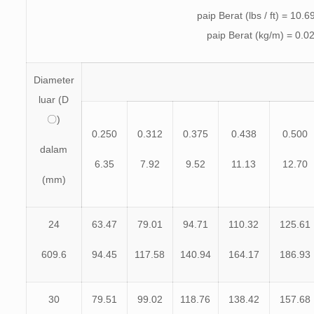
paip Berat (lbs / ft) = 10.
paip Berat (kg/m) = 0.0
Diameter
luar (D
〇)
0.250
0.312
0.375
0.438
0.500
dalam
6.35
7.92
9.52
11.13
12.70
(mm)
24
63.47
79.01
94.71
110.32
125.61
609.6
94.45
117.58
140.94
164.17
186.93
30
79.51
99.02
118.76
138.42
157.68