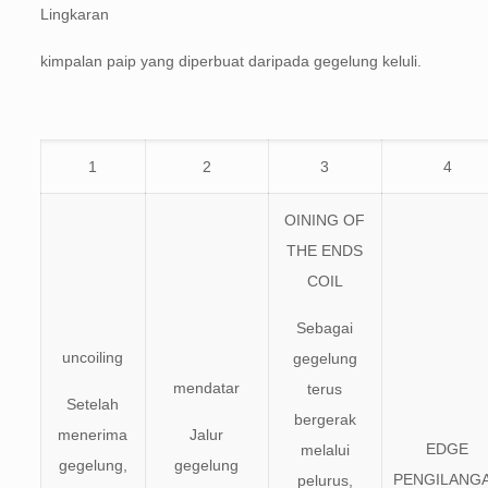
Lingkaran
kimpalan paip yang diperbuat daripada gegelung keluli.
1
2
3
4
OINING OF
THE ENDS
COIL
Sebagai
uncoiling
gegelung
mendatar
terus
Setelah
bergerak
menerima
Jalur
EDGE
melalui
gegelung,
gegelung
PENGILANG
pelurus,