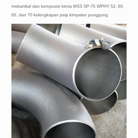
mekanikal dan komposisi kimia MSS SP-75 WPHY 52, 60,
65, dan 70 kelengkapan paip kimpalan punggung.