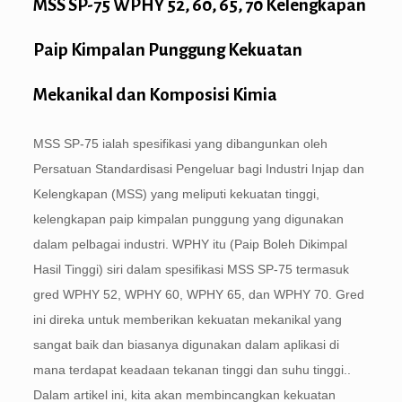
MSS SP-75 WPHY 52, 60, 65, 70 Kelengkapan
Paip Kimpalan Punggung Kekuatan
Mekanikal dan Komposisi Kimia
MSS SP-75 ialah spesifikasi yang dibangunkan oleh
Persatuan Standardisasi Pengeluar bagi Industri Injap dan
Kelengkapan (MSS) yang meliputi kekuatan tinggi,
kelengkapan paip kimpalan punggung yang digunakan
dalam pelbagai industri. WPHY itu (Paip Boleh Dikimpal
Hasil Tinggi) siri dalam spesifikasi MSS SP-75 termasuk
gred WPHY 52, WPHY 60, WPHY 65, dan WPHY 70. Gred
ini direka untuk memberikan kekuatan mekanikal yang
sangat baik dan biasanya digunakan dalam aplikasi di
mana terdapat keadaan tekanan tinggi dan suhu tinggi..
Dalam artikel ini, kita akan membincangkan kekuatan