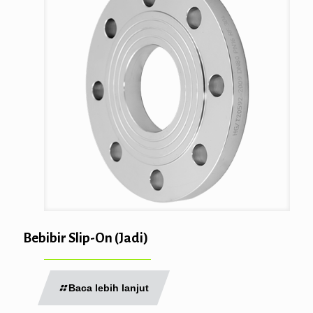
Bebibir Slip-On (Jadi)
Baca lebih lanjut