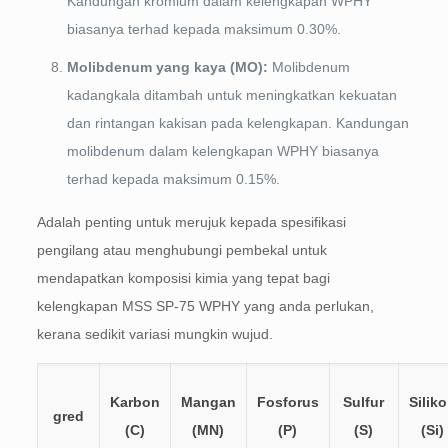
Kandungan kromium dalam kelengkapan WPHY
biasanya terhad kepada maksimum 0.30%.
Molibdenum yang kaya (MO):
Molibdenum
kadangkala ditambah untuk meningkatkan kekuatan
dan rintangan kakisan pada kelengkapan. Kandungan
molibdenum dalam kelengkapan WPHY biasanya
terhad kepada maksimum 0.15%.
Adalah penting untuk merujuk kepada spesifikasi
pengilang atau menghubungi pembekal untuk
mendapatkan komposisi kimia yang tepat bagi
kelengkapan MSS SP-75 WPHY yang anda perlukan,
kerana sedikit variasi mungkin wujud.
Karbon
Mangan
Fosforus
Sulfur
Silik
gred
(C)
(MN)
(P)
(S)
(Si)