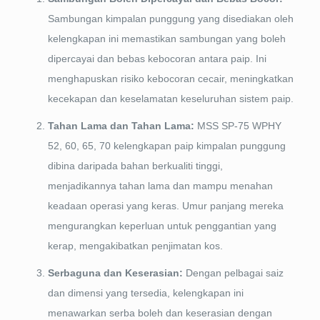
Sambungan kimpalan punggung yang disediakan oleh
kelengkapan ini memastikan sambungan yang boleh
dipercayai dan bebas kebocoran antara paip. Ini
menghapuskan risiko kebocoran cecair, meningkatkan
kecekapan dan keselamatan keseluruhan sistem paip.
Tahan Lama dan Tahan Lama:
MSS SP-75 WPHY
52, 60, 65, 70 kelengkapan paip kimpalan punggung
dibina daripada bahan berkualiti tinggi,
menjadikannya tahan lama dan mampu menahan
keadaan operasi yang keras. Umur panjang mereka
mengurangkan keperluan untuk penggantian yang
kerap, mengakibatkan penjimatan kos.
Serbaguna dan Keserasian:
Dengan pelbagai saiz
dan dimensi yang tersedia, kelengkapan ini
menawarkan serba boleh dan keserasian dengan