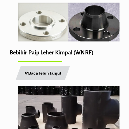
Bebibir Paip Leher Kimpal (WNRF)
Baca lebih lanjut