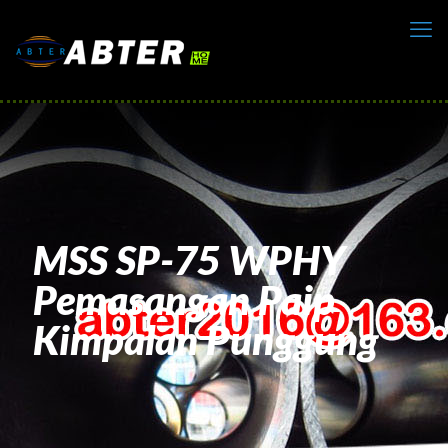
MSS SP-75 WPHY
Pemasangan Paip
Kimpalan Punggung