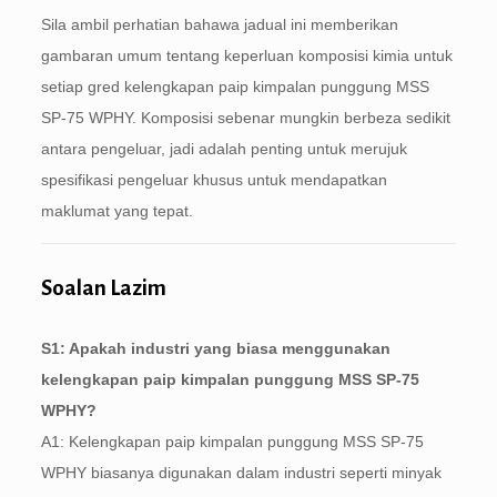
Sila ambil perhatian bahawa jadual ini memberikan
gambaran umum tentang keperluan komposisi kimia untuk
setiap gred kelengkapan paip kimpalan punggung MSS
SP-75 WPHY. Komposisi sebenar mungkin berbeza sedikit
antara pengeluar, jadi adalah penting untuk merujuk
spesifikasi pengeluar khusus untuk mendapatkan
maklumat yang tepat.
Soalan Lazim
S1: Apakah industri yang biasa menggunakan
kelengkapan paip kimpalan punggung MSS SP-75
WPHY?
A1: Kelengkapan paip kimpalan punggung MSS SP-75
WPHY biasanya digunakan dalam industri seperti minyak