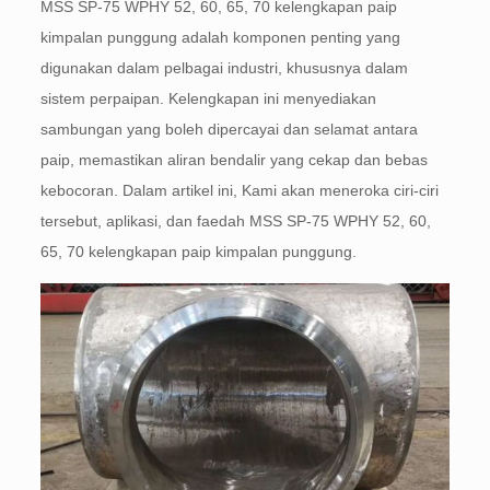
MSS SP-75 WPHY 52, 60, 65, 70 kelengkapan paip
kimpalan punggung adalah komponen penting yang
digunakan dalam pelbagai industri, khususnya dalam
sistem perpaipan. Kelengkapan ini menyediakan
sambungan yang boleh dipercayai dan selamat antara
paip, memastikan aliran bendalir yang cekap dan bebas
kebocoran. Dalam artikel ini, Kami akan meneroka ciri-ciri
tersebut, aplikasi, dan faedah MSS SP-75 WPHY 52, 60,
65, 70 kelengkapan paip kimpalan punggung.