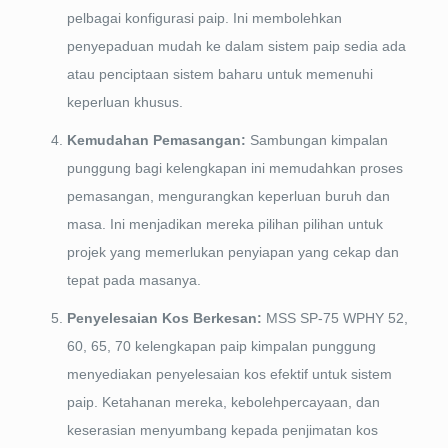
pelbagai konfigurasi paip. Ini membolehkan
penyepaduan mudah ke dalam sistem paip sedia ada
atau penciptaan sistem baharu untuk memenuhi
keperluan khusus.
Kemudahan Pemasangan:
Sambungan kimpalan
punggung bagi kelengkapan ini memudahkan proses
pemasangan, mengurangkan keperluan buruh dan
masa. Ini menjadikan mereka pilihan pilihan untuk
projek yang memerlukan penyiapan yang cekap dan
tepat pada masanya.
Penyelesaian Kos Berkesan:
MSS SP-75 WPHY 52,
60, 65, 70 kelengkapan paip kimpalan punggung
menyediakan penyelesaian kos efektif untuk sistem
paip. Ketahanan mereka, kebolehpercayaan, dan
keserasian menyumbang kepada penjimatan kos