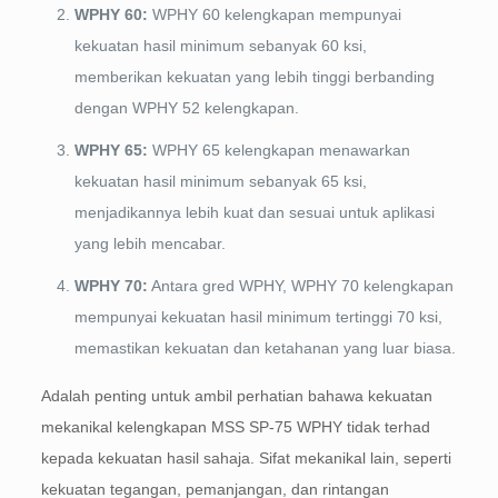
WPHY 60:
WPHY 60 kelengkapan mempunyai
kekuatan hasil minimum sebanyak 60 ksi,
memberikan kekuatan yang lebih tinggi berbanding
dengan WPHY 52 kelengkapan.
WPHY 65:
WPHY 65 kelengkapan menawarkan
kekuatan hasil minimum sebanyak 65 ksi,
menjadikannya lebih kuat dan sesuai untuk aplikasi
yang lebih mencabar.
WPHY 70:
Antara gred WPHY, WPHY 70 kelengkapan
mempunyai kekuatan hasil minimum tertinggi 70 ksi,
memastikan kekuatan dan ketahanan yang luar biasa.
Adalah penting untuk ambil perhatian bahawa kekuatan
mekanikal kelengkapan MSS SP-75 WPHY tidak terhad
kepada kekuatan hasil sahaja. Sifat mekanikal lain, seperti
kekuatan tegangan, pemanjangan, dan rintangan