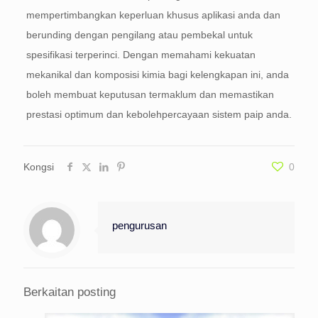
mempertimbangkan keperluan khusus aplikasi anda dan
berunding dengan pengilang atau pembekal untuk
spesifikasi terperinci. Dengan memahami kekuatan
mekanikal dan komposisi kimia bagi kelengkapan ini, anda
boleh membuat keputusan termaklum dan memastikan
prestasi optimum dan kebolehpercayaan sistem paip anda.
Kongsi
0
pengurusan
Berkaitan posting