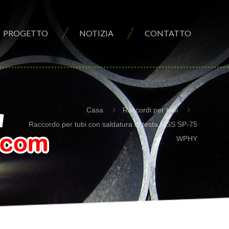
PROGETTO
NOTIZIA
CONTATTO
a
Casa
Raccordi per tubi
Raccordo per tubi con saldatura di testa MSS SP-75
WPHY