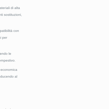
eriali di alta
ti sostituzioni,
atibilità con
mi per
cendo le
tempestivo.
e economica
 riducendo al