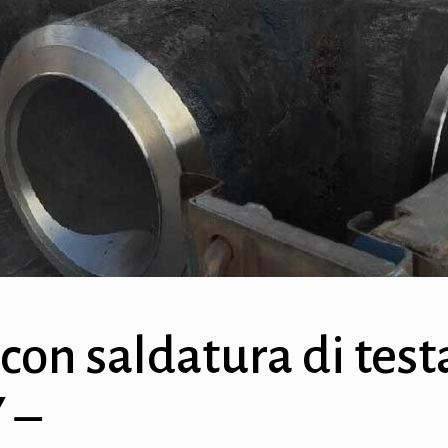
 con saldatura di test
 –