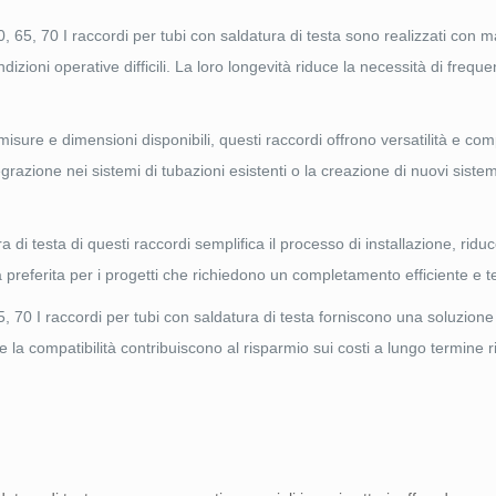
, 70 I raccordi per tubi con saldatura di testa sono realizzati con mat
izioni operative difficili. La loro longevità riduce la necessità di frequen
re e dimensioni disponibili, questi raccordi offrono versatilità e comp
egrazione nei sistemi di tubazioni esistenti o la creazione di nuovi siste
di testa di questi raccordi semplifica il processo di installazione, ridu
 preferita per i progetti che richiedono un completamento efficiente e 
0 I raccordi per tubi con saldatura di testa forniscono una soluzion
tà, e la compatibilità contribuiscono al risparmio sui costi a lungo termine