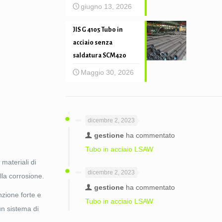
giugno 13, 2026
JIS G 4105 Tubo in
acciaio senza
saldatura SCM420
Maggio 30, 2026
dicembre 2, 2023
gestione
ha commentato
Tubo in acciaio LSAW
materiali di
dicembre 2, 2023
lla corrosione.
gestione
ha commentato
nzione forte e
Tubo in acciaio LSAW
un sistema di