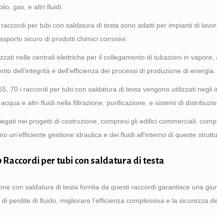
io, gas, e altri fluidi.
cordi per tubi con saldatura di testa sono adatti per impianti di lavo
asporto sicuro di prodotti chimici corrosivi.
zati nelle centrali elettriche per il collegamento di tubazioni in vapore,
o dell’integrità e dell’efficienza dei processi di produzione di energia.
0 i raccordi per tubi con saldatura di testa vengono utilizzati negli i
qua e altri fluidi nella filtrazione, purificazione, e sistemi di distribuzi
gati nei progetti di costruzione, compresi gli edifici commerciali, comp
o un'efficiente gestione idraulica e dei fluidi all'interno di queste strutt
0 Raccordi per tubi con saldatura di testa
ne con saldatura di testa fornita da questi raccordi garantisce una giu
io di perdite di fluido, migliorare l’efficienza complessiva e la sicurezza d