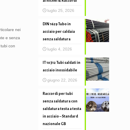
al nichel & Raccordi
luglio 25, 2026
DIN 1629 Tubo in
ticolare nei
acciaio per caldaia
ente e senza
senza saldatura
 tubi con
luglio 4, 2026
IT 10312 Tubi saldati in
acciaio inossidabile
giugno 22, 2026
Raccordi per tubi
senza saldatura con
saldatura testa a testa
in acciaio – Standard
nazionale GB