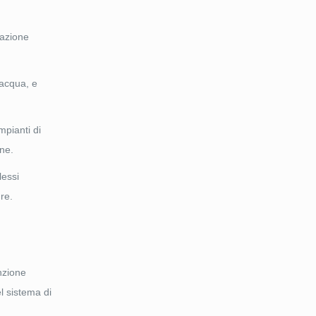
razione
 acqua, e
mpianti di
one.
lessi
ure.
nzione
el sistema di