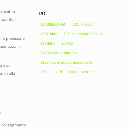
nibili in
TAG
atilità li
10Cr9Mo1VNbN
10CrMo9-10
12Cr1MoV
12Tubo caldaia Cr1MoV
, e precisione
13CrMo4
16MO3
 sicurezza in
304 Tubi in acciaio inox
310S tubo in acciaio inossidabile
ere ad
317L
3LPE，Tubo di rivestimento
tenza alla
i:
il collegamento