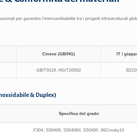
nali per garantire l'intercambiabilità tra i progetti infrastrutturali glob
Cinese (GB/HG)
IT / giap
GB/T9119, HG/T20592
B222
(Inossidabile & Duplex)
Specifica del grado
F304, S30408, S30408II, S30400, 06Crooky10