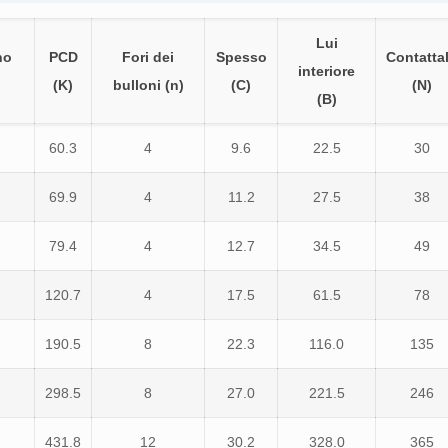
Lui
no
PCD
Fori dei
Spesso
Contatta
interiore
(K)
bulloni (n)
(C)
(N)
(B)
60.3
4
9.6
22.5
30
69.9
4
11.2
27.5
38
79.4
4
12.7
34.5
49
120.7
4
17.5
61.5
78
190.5
8
22.3
116.0
135
298.5
8
27.0
221.5
246
431.8
12
30.2
328.0
365