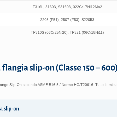
F316L, 31603, S31603, 022Cr17Ni12Mo2
2205 (F51), 2507 (F53), S22053
TP310S (06Cr25Ni20), TP321 (06Cr18Ni11)
 flangia slip-on (Classe 150 – 600
le flange Slip-On secondo ASME B16.5 / Norme HG/T20616. Tutte le misu
a slip-on