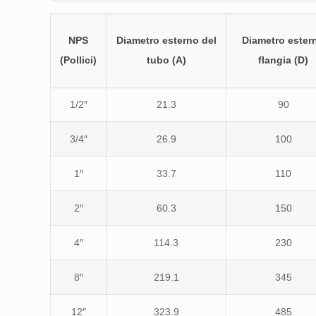
NPS
Diametro esterno del
Diametro ester
(Pollici)
tubo (A)
flangia (D)
1/2″
21.3
90
3/4″
26.9
100
1″
33.7
110
2″
60.3
150
4″
114.3
230
8″
219.1
345
12″
323.9
485