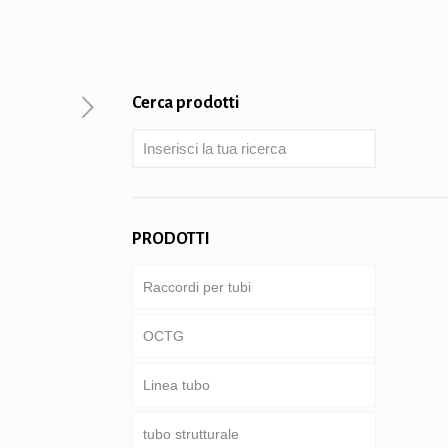
Cerca prodotti
PRODOTTI
Raccordi per tubi
OCTG
Linea tubo
Tubi & involucro
tubo strutturale
Asta di perforazione
conduttura Comune