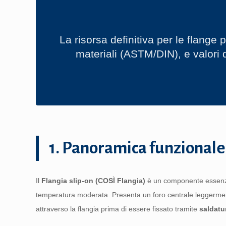
La risorsa definitiva per le flange 
materiali (ASTM/DIN), e valori 
1. Panoramica funzionale 
Il
Flangia slip-on (COSÌ Flangia)
è un componente essenzia
temperatura moderata. Presenta un foro centrale leggermen
attraverso la flangia prima di essere fissato tramite
saldatu