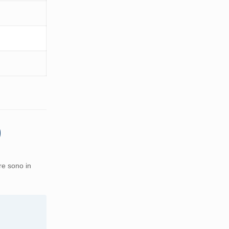
)
re sono in