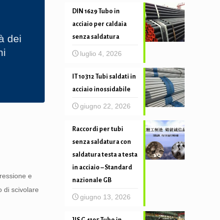
DIN 1629 Tubo in
acciaio per caldaia
à dei
senza saldatura
ni
luglio 4, 2026
IT 10312 Tubi saldati in
acciaio inossidabile
giugno 22, 2026
Raccordi per tubi
senza saldatura con
saldatura testa a testa
in acciaio – Standard
pressione e
nazionale GB
 di scivolare
giugno 13, 2026