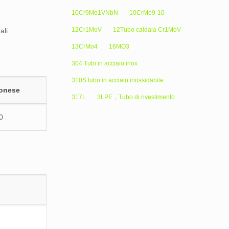
10Cr9Mo1VNbN
10CrMo9-10
12Cr1MoV
12Tubo caldaia Cr1MoV
ali.
13CrMo4
16MO3
304 Tubi in acciaio inox
310S tubo in acciaio inossidabile
ponese
317L
3LPE，Tubo di rivestimento
0