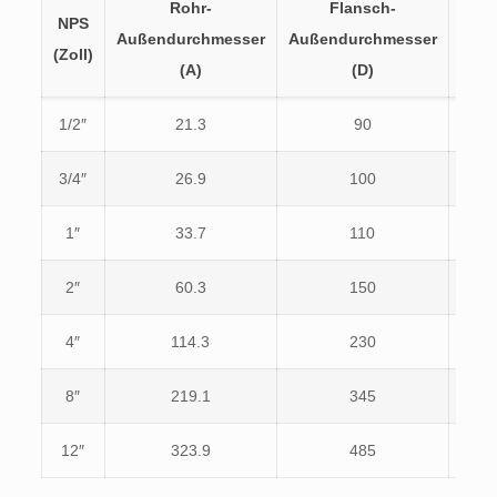
Rohr-
Flansch-
NPS
PCD
Außendurchmesser
Außendurchmesser
(Zoll)
(K)
(A)
(D)
1/2″
21.3
90
60.3
3/4″
26.9
100
69.9
1″
33.7
110
79.4
2″
60.3
150
120.
4″
114.3
230
190.
8″
219.1
345
298.
12″
323.9
485
431.