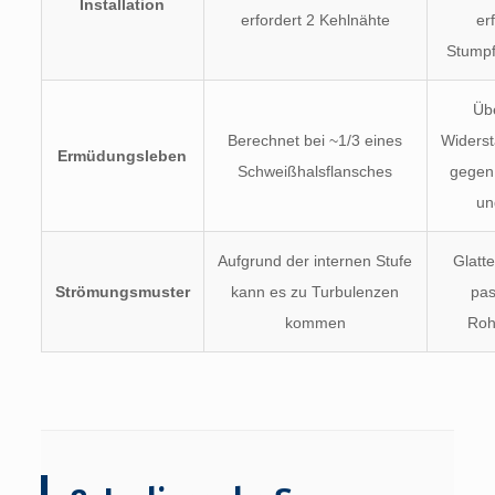
Installation
erfordert 2 Kehlnähte
er
Stump
Üb
Berechnet bei ~1/3 eines
Widerst
Ermüdungsleben
Schweißhalsflansches
gegen 
un
Aufgrund der internen Stufe
Glatt
Strömungsmuster
kann es zu Turbulenzen
pas
kommen
Roh