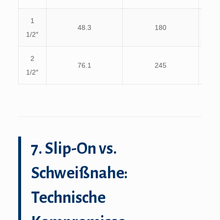
1
48.3
180
123.
1/2″
2
76.1
245
190.
1/2″
7. Slip-On vs.
Schweißnahe:
Technische