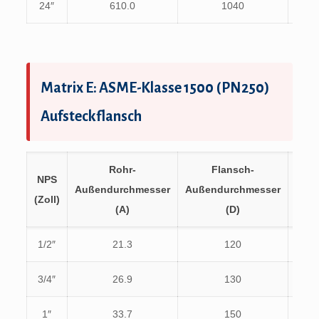
24″
610.0
1040
901.
Matrix E: ASME-Klasse 1500 (PN250)
Aufsteckflansch
Rohr-
Flansch-
NPS
PCD
Außendurchmesser
Außendurchmesser
(Zoll)
(K)
(A)
(D)
1/2″
21.3
120
82.6
3/4″
26.9
130
88.9
1″
33.7
150
101.