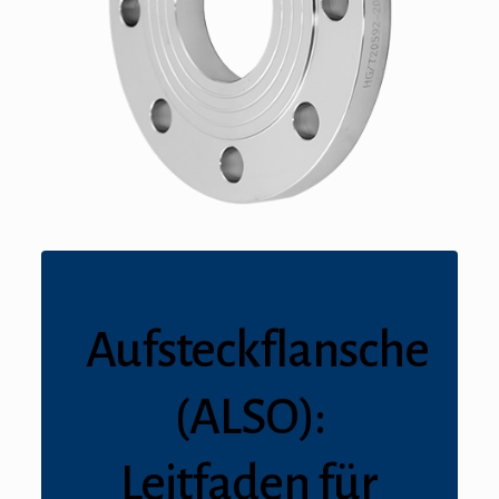
Aufsteckflansche
(ALSO):
Leitfaden für