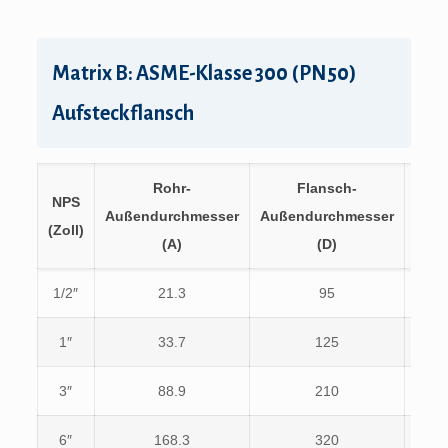
Matrix B: ASME-Klasse 300 (PN50)
Aufsteckflansch
Rohr-
Flansch-
NPS
PCD
Außendurchmesser
Außendurchmesser
(Zoll)
(K)
(A)
(D)
1/2″
21.3
95
66.7
1″
33.7
125
88.9
3″
88.9
210
168.
6″
168.3
320
269.