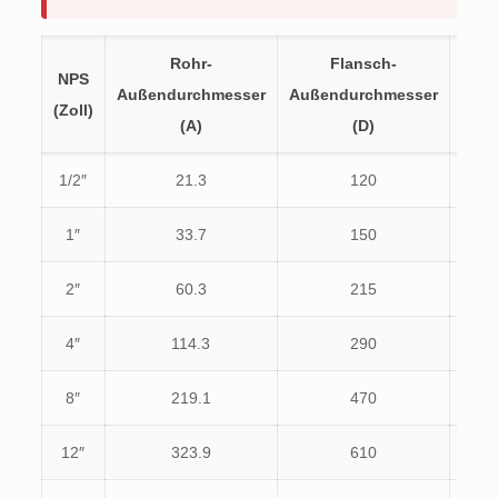
Rohr-
Flansch-
NPS
PCD
Außendurchmesser
Außendurchmesser
(Zoll)
(K)
(A)
(D)
1/2″
21.3
120
82.6
1″
33.7
150
101.
2″
60.3
215
165.
4″
114.3
290
235.
8″
219.1
470
393.
12″
323.9
610
533.