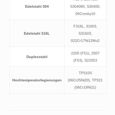
Edelstahl 304
S30408II, S30400,
06Crooky10
F316L, 31603,
Edelstahl 316L
S31603,
022Cr17Ni12Mo2
2205 (F51), 2507
Duplexstahl
(F53), S22053
TP310S
Hochtemperaturlegierungen
(06Cr25Ni20), TP321
(06Cr18Ni11)