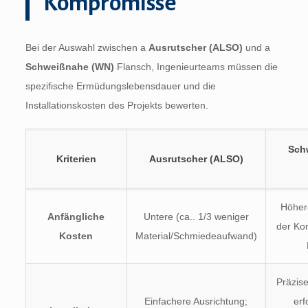
Kompromisse
Bei der Auswahl zwischen a
Ausrutscher (ALSO)
und a
Schweißnahe (WN)
Flansch, Ingenieurteams müssen die
spezifische Ermüdungslebensdauer und die
Installationskosten des Projekts bewerten.
Sch
Kriterien
Ausrutscher (ALSO)
Höher
Anfängliche
Untere (ca.. 1/3 weniger
der Ko
Kosten
Material/Schmiedeaufwand)
Präzis
Einfachere Ausrichtung;
erf