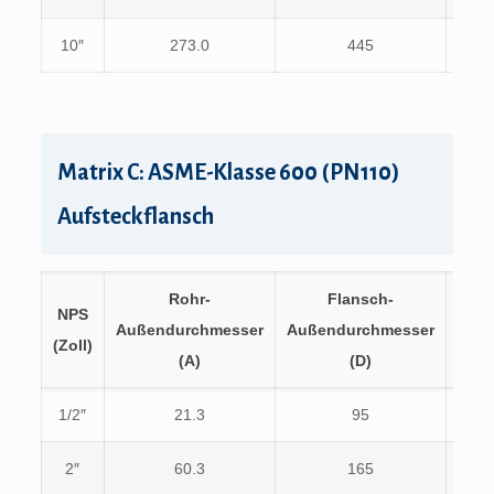
10″
273.0
445
387.
Matrix C: ASME-Klasse 600 (PN110)
Aufsteckflansch
Rohr-
Flansch-
NPS
PCD
Außendurchmesser
Außendurchmesser
(Zoll)
(K)
(A)
(D)
1/2″
21.3
95
66.7
2″
60.3
165
127.