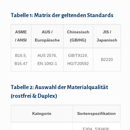
Tabelle 1: Matrix der geltenden Standards
ASME
AUS /
Chinesisch
JIS /
/ ANSI
Europäische
(GB/HG)
Japanisch
B16.5,
AUS 2576,
GB/T9119,
B2220
B16.47
EN 1092-1
HG/T20592
Tabelle 2: Auswahl der Materialqualität
(rostfrei & Duplex)
Kategorie
Sortenspezifikation
F304, S30408,