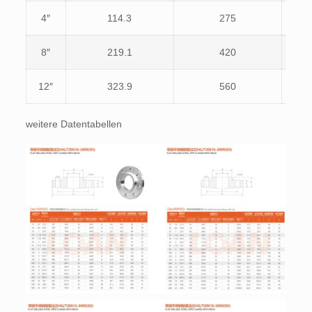
4″
114.3
275
215.
8″
219.1
420
349.
12″
323.9
560
489.
weitere Datentabellen