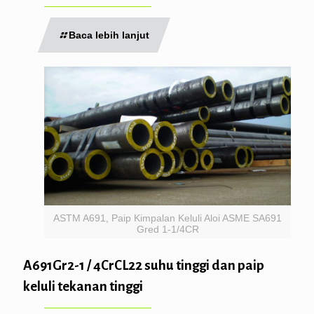
Baca lebih lanjut
ASTM A691, Paip Kimpalan Keluli Aloi ASME SA691
Gred 1-1/4CR
A691Gr2-1 / 4CrCL22 suhu tinggi dan paip
keluli tekanan tinggi