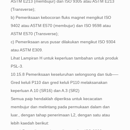
ASTM E213 (membujur) dan ISO 9305 atau ASTM E213
(Transverse);
b) Pemeriksaan kebocoran fluks magnet mengikut ISO
9402 atau ASTM E570 (membujur) dan ISO 9598 atau
ASTM E570 (Transverse);
c) Pemeriksaan arus pusar dilakukan mengikut ISO 9304
atau ASTM E309.
Lihat Lampiran H untuk keperluan tambahan untuk produk
PSL-3.
10.15.8 Pemeriksaan keseluruhan selongsong dan tiub—–
Gred keluli P110 dan gred keluli P110 melaksanakan
keperluan A.10 (SR16) dan A.3 (SR2)
Semua paip hendaklah diperiksa untuk kecacatan
membujur dan melintang pada permukaan dalam dan
luar., dengan tahap penerimaan L2, dengan satu atau
lebih kaedah berikut: