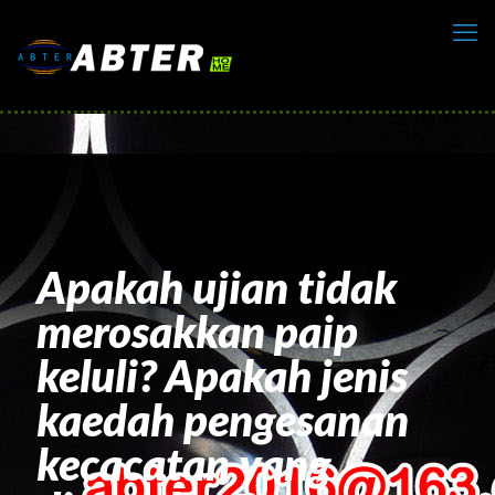
Apakah ujian tidak
merosakkan paip
keluli? Apakah jenis
kaedah pengesanan
kecacatan yang