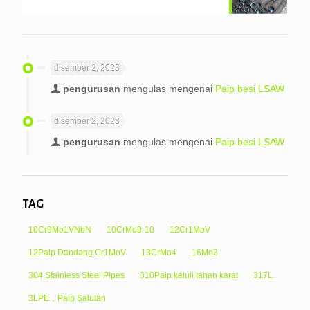
disember 2, 2023
pengurusan
mengulas mengenai
Paip besi LSAW
disember 2, 2023
pengurusan
mengulas mengenai
Paip besi LSAW
TAG
10Cr9Mo1VNbN
10CrMo9-10
12Cr1MoV
12Paip Dandang Cr1MoV
13CrMo4
16Mo3
304 Stainless Steel Pipes
310Paip keluli tahan karat
317L
3LPE，Paip Salutan