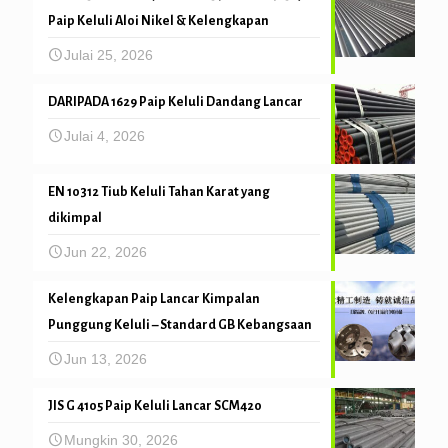
Paip Keluli Aloi Nikel & Kelengkapan
Julai 25, 2026
DARIPADA 1629 Paip Keluli Dandang Lancar
Julai 4, 2026
EN 10312 Tiub Keluli Tahan Karat yang
dikimpal
Jun 22, 2026
Kelengkapan Paip Lancar Kimpalan
Punggung Keluli – Standard GB Kebangsaan
Jun 13, 2026
JIS G 4105 Paip Keluli Lancar SCM420
Mungkin 30, 2026