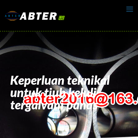
Keperluan teknikal
untuk tiub keluli
tergalvani panas