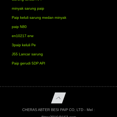
minyak sarung paip
Paip keluli sarung medan minyak
paip N80
en10217 erw
3paip keluli Pe
J55 Lancar sarung
Paip gerudi 5DP API
CHERAS ABTER BESI PAIP CO, LTD - Mel :
Abter2016@163.com