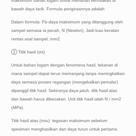
maksimum bahan logam untuk menahan kerosakan di
bawah daya tarik. Formula pengiraannya adalah:
Dalam formula: Fb-daya maksimum yang ditanggung oleh
sampel semasa ia pecah, N (Newton); Jadi-luas keratan
rentas asal sampel, mm2.
② Titik hasil (σs)
Untuk bahan logam dengan fenomena hasil, tekanan di
mana sampel dapat terus memanjang tanpa meningkatkan
daya semasa proses regangan (mengekalkan pemalar)
dipanggil titik hasil. Sekiranya daya jatuh, titik hasil atas
dan bawah harus dibezakan. Unit titik hasil ialah N / mm2
(MPa).
Titik hasil atas (σsu): tegasan maksimum sebelum
spesimen menghasilkan dan daya turun untuk pertama