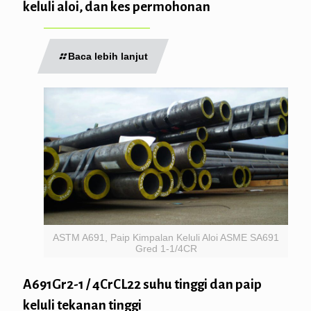
keluli aloi, dan kes permohonan
Baca lebih lanjut
ASTM A691, Paip Kimpalan Keluli Aloi ASME SA691
Gred 1-1/4CR
A691Gr2-1 / 4CrCL22 suhu tinggi dan paip
keluli tekanan tinggi