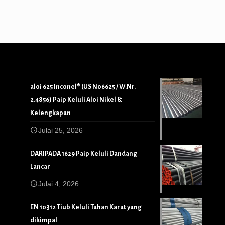
aloi 625 Inconel® (US N06625 / W.Nr.
2.4856) Paip Keluli Aloi Nikel &
Kelengkapan
Julai 25, 2026
DARIPADA 1629 Paip Keluli Dandang
Lancar
Julai 4, 2026
EN 10312 Tiub Keluli Tahan Karat yang
dikimpal