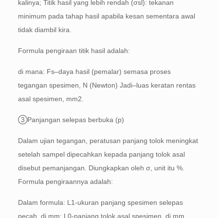
kalinya; Titik hasil yang lebih rendah (σsl): tekanan
minimum pada tahap hasil apabila kesan sementara awal
tidak diambil kira.
Formula pengiraan titik hasil adalah:
di mana: Fs–daya hasil (pemalar) semasa proses
tegangan spesimen, N (Newton) Jadi–luas keratan rentas
asal spesimen, mm2.
③Panjangan selepas berbuka (p)
Dalam ujian tegangan, peratusan panjang tolok meningkat
setelah sampel dipecahkan kepada panjang tolok asal
disebut pemanjangan. Diungkapkan oleh σ, unit itu %.
Formula pengiraannya adalah:
Dalam formula: L1-ukuran panjang spesimen selepas
pecah, di mm; L0-panjang tolok asal spesimen, di mm.