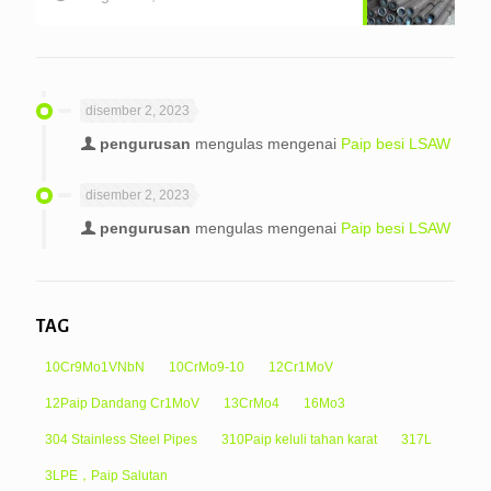
disember 2, 2023
pengurusan
mengulas mengenai
Paip besi LSAW
disember 2, 2023
pengurusan
mengulas mengenai
Paip besi LSAW
TAG
10Cr9Mo1VNbN
10CrMo9-10
12Cr1MoV
12Paip Dandang Cr1MoV
13CrMo4
16Mo3
304 Stainless Steel Pipes
310Paip keluli tahan karat
317L
3LPE，Paip Salutan