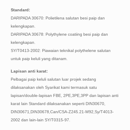
Standard:
DARIPADA 30670: Polietilena salutan besi paip dan
kelengkapan.
DARIPADA 30678: Polythylene coatiing besi paip dan
kelengkapan.
SY/T0413-2002: Piawaian teknikal polythelene salutan
untuk paip keluli yang ditanam.
Lapisan anti karat:
Pelbagai paip keluli salutan luar projek sedang
dilaksanakan oleh Syarikat kami termasuk satu
lapisan/double-lapisan FBE, 2PE,3PE,3PP dan lapisan anti
karat lain Standard dilaksanakan seperti DIN30670,
DIN30671,DIN30678,Can/CSA-Z245.21-M92,Sy/T4013-
2002 dan lain-lain SY/T0315-97.