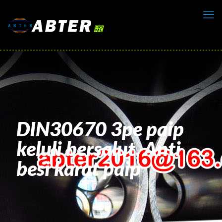
DIN30670 3pe paip
keluli bersalut, Anti
besi karat paip