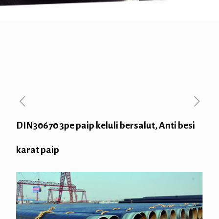
DIN30670 3pe paip keluli bersalut, Anti besi
karat paip