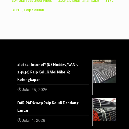
304 Stainless Steel Pipes
310Paip keluli tahan karat
317L
3LPE，Paip Salutan
aloi 625 Inconel® (US N06625 / W.Nr.
2.4856) Paip Keluli Aloi Nikel &
Kelengkapan
Julai 25, 2026
DARIPADA 1629 Paip Keluli Dandang
Lancar
Julai 4, 2026