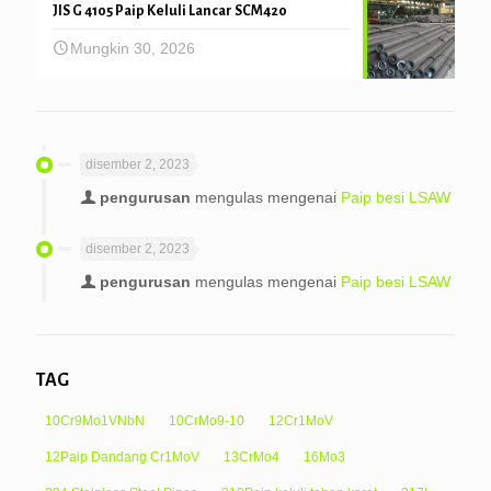
JIS G 4105 Paip Keluli Lancar SCM420
Mungkin 30, 2026
disember 2, 2023
pengurusan
mengulas mengenai
Paip besi LSAW
disember 2, 2023
pengurusan
mengulas mengenai
Paip besi LSAW
TAG
10Cr9Mo1VNbN
10CrMo9-10
12Cr1MoV
12Paip Dandang Cr1MoV
13CrMo4
16Mo3