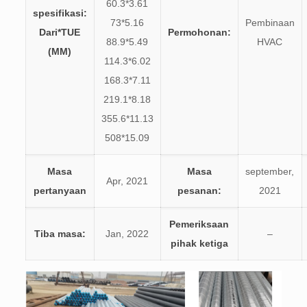
60.3*3.61
spesifikasi:
73*5.16
Pembinaan
Dari*TUE
Permohonan:
88.9*5.49
HVAC
(MM)
114.3*6.02
168.3*7.11
219.1*8.18
355.6*11.13
508*15.09
Masa
Masa
september,
Apr, 2021
pertanyaan
pesanan:
2021
Pemeriksaan
Tiba masa:
Jan, 2022
–
pihak ketiga