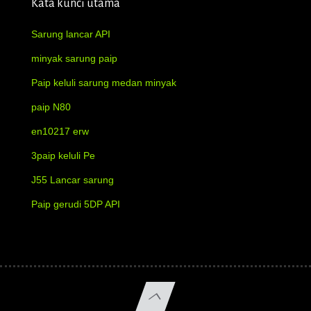
Kata kunci utama
Sarung lancar API
minyak sarung paip
Paip keluli sarung medan minyak
paip N80
en10217 erw
3paip keluli Pe
J55 Lancar sarung
Paip gerudi 5DP API