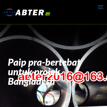
Paip pra-bertebat
untuk projek
Bangladesh