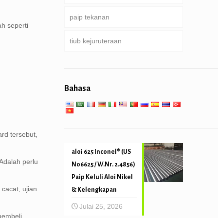
paip tekanan
berat berat paip gerudi & relang
perkhidmatan khas dan disalut
Pusingan, Square & paip segi
h seperti
gerudi
& paip berbaris
empat tepat
tiub kejuruteraan
Dandang, Penukar haba aliran
selari, condenser & tiub
Tergalvani paip
perkhidmatan kejuruteraan am
Pemanas super
cerucuk paip & penggerudian
Bahasa
Mekanikal dan ketepatan tiub
Perkhidmatan suhu tinggi yang
rendah
rd tersebut,
aloi 625 Inconel® (US
Adalah perlu
N06625 / W.Nr. 2.4856)
Paip Keluli Aloi Nikel
 cacat, ujian
& Kelengkapan
Julai 25, 2026
pembeli,