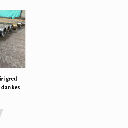
iri gred
, dan kes