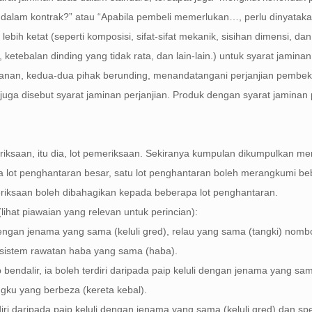
t dalam kontrak?” atau “Apabila pembeli memerlukan…, perlu dinyatak
 ketat (seperti komposisi, sifat-sifat mekanik, sisihan dimensi, dan l
, ketebalan dinding yang tidak rata, dan lain-lain.) untuk syarat jamin
anan, kedua-dua pihak berunding, menandatangani perjanjian pembeka
 juga disebut syarat jaminan perjanjian. Produk dengan syarat jaminan 
ksaan, itu dia, lot pemeriksaan. Sekiranya kumpulan dikumpulkan men
a lot penghantaran besar, satu lot penghantaran boleh merangkumi be
eriksaan boleh dibahagikan kepada beberapa lot penghantaran.
ihat piawaian yang relevan untuk perincian):
 dengan jenama yang sama (keluli gred), relau yang sama (tangki) nomb
 sistem rawatan haba yang sama (haba).
ip bendalir, ia boleh terdiri daripada paip keluli dengan jenama yang sam
ku yang berbeza (kereta kebal).
iri daripada paip keluli dengan jenama yang sama (keluli gred) dan spe