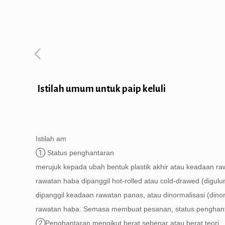
Istilah umum untuk paip keluli
Istilah am
① Status penghantaran
merujuk kepada ubah bentuk plastik akhir atau keadaan r
rawatan haba dipanggil hot-rolled atau cold-drawed (digu
dipanggil keadaan rawatan panas, atau dinormalisasi (dino
rawatan haba. Semasa membuat pesanan, status penghanta
②Penghantaran mengikut berat sebenar atau berat teori