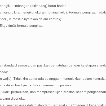
mengikut timbangan (ditimbang) berat badan;
t yang dikira mengikut ukuran nominal keluli. Formula pengiraan adala
teori, ia mesti dinyatakan dalam kontrak):
.85kg / dm3) formula pengiraan:
ri standard semasa dan pastikan pematuhan dengan ketetapan standa
epada:
nan wajib). Tidak kira sama ada pelanggan menunjukkan dalam kontrak. 
emastikan hasil pemeriksaan memenuhi piawaian.
si, kualiti permukaan, dan memproses ujian prestasi seperti pengesanan
t yang diperlukan.
arat jaminan asas dalam standard, terdapat juga “mengikut kehendak 