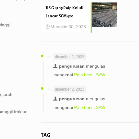
JIS G 4105 Paip Keluli
Lancar SCM420
inggi
Mungkin 30, 2026
disember 2, 2023
pengurusan
mengulas
mengenai
Paip besi LSAW
disember 2, 2023
; arah
pengurusan
mengulas
mengenai
Paip besi LSAW
nggil fraktur
TAG