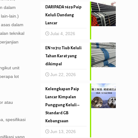
an dalam
DARIPADA 1629 Paip
Keluli Dandang
ain-lain.)
Lancar
an asas dalam
lan teknikal
Julai 4, 2026
perjanjian
EN 10312 Tiub Keluli
Tahan Karat yang
dikimpal
gikut unit
Jun 22, 2026
berapa lot
Kelengkapan Paip
Lancar Kimpalan
or atau
Punggung Keluli –
Standard GB
a, spesifikasi
Kebangsaan
Jun 13, 2026
sifikasi yang