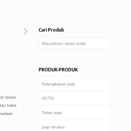
Cari Produk
PRODUK-PRODUK
Kelengkapan paip
tar tanpa
OCTG
atan haba
Talian paip
Tiub & sarung
keadaan
paip struktur
Paip gerudi
saluran paip biasa