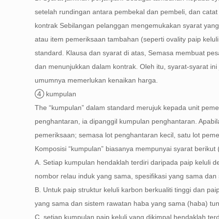
setelah rundingan antara pembekal dan pembeli, dan cata
kontrak Sebilangan pelanggan mengemukakan syarat yang lebih
atau item pemeriksaan tambahan (seperti ovality paip keluli
standard. Klausa dan syarat di atas, Semasa membuat pes
dan menunjukkan dalam kontrak. Oleh itu, syarat-syarat ini
umumnya memerlukan kenaikan harga.
④ kumpulan
The “kumpulan” dalam standard merujuk kepada unit pemeri
penghantaran, ia dipanggil kumpulan penghantaran. Apabil
pemeriksaan; semasa lot penghantaran kecil, satu lot pem
Komposisi “kumpulan” biasanya mempunyai syarat berikut (l
A. Setiap kumpulan hendaklah terdiri daripada paip keluli
nombor relau induk yang sama, spesifikasi yang sama dan
B. Untuk paip struktur keluli karbon berkualiti tinggi dan pa
yang sama dan sistem rawatan haba yang sama (haba) tung
C, setiap kumpulan paip keluli yang dikimpal hendaklah terd