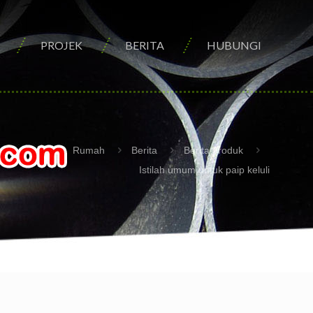
PROJEK
BERITA
HUBUNGI
Rumah
Berita
Berita produk
Istilah umum untuk paip keluli