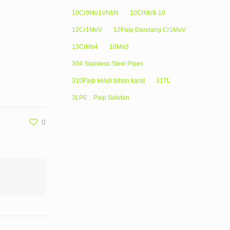
10Cr9Mo1VNbN
10CrMo9-10
12Cr1MoV
12Paip Dandang Cr1MoV
13CrMo4
16Mo3
304 Stainless Steel Pipes
310Paip keluli tahan karat
317L
3LPE，Paip Salutan
0