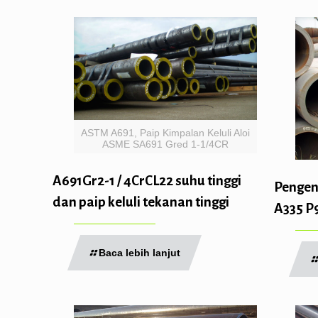
ASTM A691, Paip Kimpalan Keluli Aloi
ASME SA691 Gred 1-1/4CR
A691Gr2-1 / 4CrCL22 suhu tinggi
Pengen
dan paip keluli tekanan tinggi
A335 P
Baca lebih lanjut