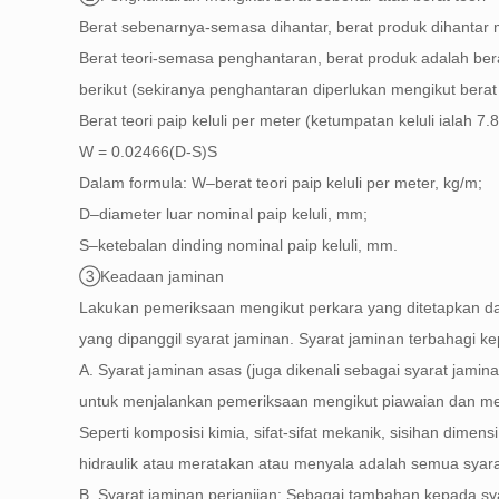
Berat sebenarnya-semasa dihantar, berat produk dihantar 
Berat teori-semasa penghantaran, berat produk adalah bera
berikut (sekiranya penghantaran diperlukan mengikut berat 
Berat teori paip keluli per meter (ketumpatan keluli ialah 7
W = 0.02466(D-S)S
Dalam formula: W–berat teori paip keluli per meter, kg/m;
D–diameter luar nominal paip keluli, mm;
S–ketebalan dinding nominal paip keluli, mm.
③Keadaan jaminan
Lakukan pemeriksaan mengikut perkara yang ditetapkan da
yang dipanggil syarat jaminan. Syarat jaminan terbahagi k
A. Syarat jaminan asas (juga dikenali sebagai syarat jami
untuk menjalankan pemeriksaan mengikut piawaian dan m
Seperti komposisi kimia, sifat-sifat mekanik, sisihan dimen
hidraulik atau meratakan atau menyala adalah semua syara
B. Syarat jaminan perjanjian: Sebagai tambahan kepada sy