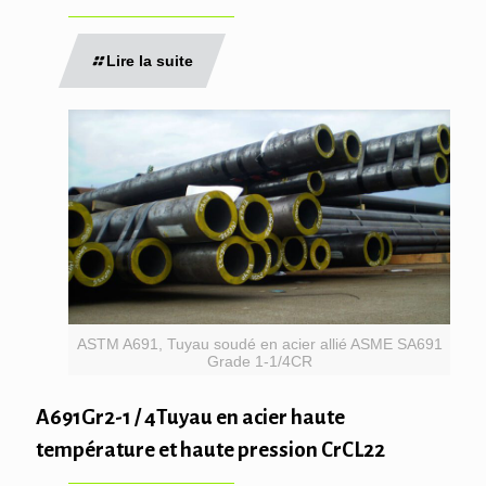
Lire la suite
ASTM A691, Tuyau soudé en acier allié ASME SA691
Grade 1-1/4CR
A691Gr2-1 / 4Tuyau en acier haute
température et haute pression CrCL22