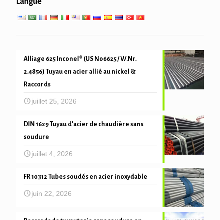
Langue
mécanique du tube et de précision
Alliage 625 Inconel® (US N06625 / W.Nr.
2.4856) Tuyau en acier allié au nickel &
Raccords
juillet 25, 2026
DIN 1629 Tuyau d'acier de chaudière sans
soudure
juillet 4, 2026
FR 10312 Tubes soudés en acier inoxydable
juin 22, 2026