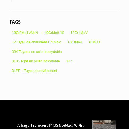
TAGS
10Cr9Mo1VNbN
10CrMo9-10
12Cr1MoV
12Tuyau de chaudière Cr1MoV
13CrMo4
16MO3
304 Tuyaux en acier inoxydable
310S Pipe en acier inoxydable
317L
3LPE，Tuyau de revêtement
Alliage 625 Inconel® (US N06625 / W.Nr.