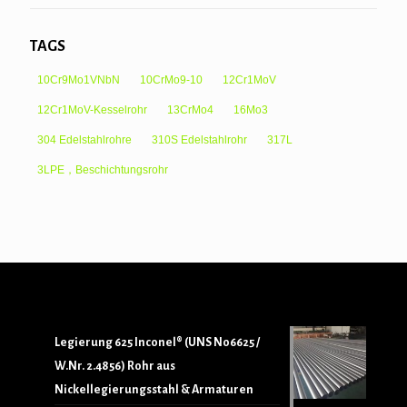
TAGS
10Cr9Mo1VNbN
10CrMo9-10
12Cr1MoV
12Cr1MoV-Kesselrohr
13CrMo4
16Mo3
304 Edelstahlrohre
310S Edelstahlrohr
317L
3LPE，Beschichtungsrohr
Legierung 625 Inconel® (UNS N06625 /
W.Nr. 2.4856) Rohr aus
Nickellegierungsstahl & Armaturen