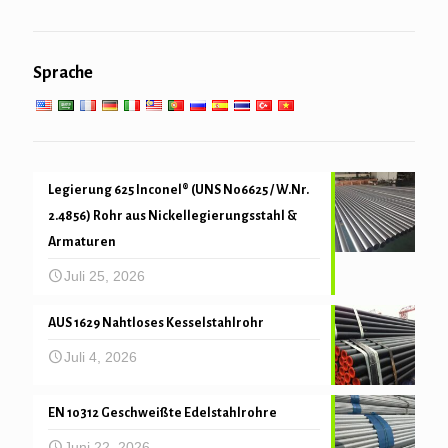
Heizrohr
Rohrbohlen & Bohren
Allgemeiner Maschinenbau Service
Einsatz bei niedrigen, hohen Temperaturen
Sprache
Mechanische und Präzisionsrohr
Legierung 625 Inconel® (UNS N06625 / W.Nr.
2.4856) Rohr aus Nickellegierungsstahl &
Armaturen
Juli 25, 2026
AUS 1629 Nahtloses Kesselstahlrohr
Juli 4, 2026
EN 10312 Geschweißte Edelstahlrohre
Juni 22, 2026