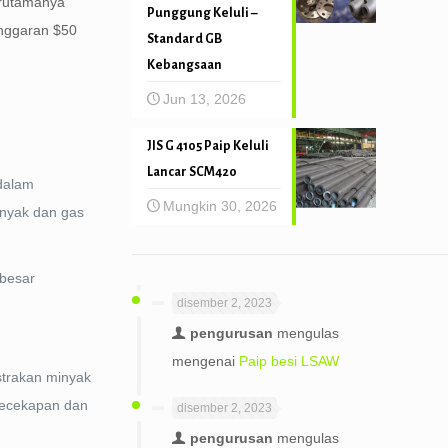
erutamanya
Punggung Keluli –
anggaran
$50
Standard GB
Kebangsaan
Jun 13, 2026
JIS G 4105 Paip Keluli
Lancar SCM420
 dalam
Mungkin 30, 2026
inyak dan gas
 besar
disember 2, 2023
pengurusan
mengulas
mengenai
Paip besi LSAW
strakan minyak
 kecekapan dan
disember 2, 2023
pengurusan
mengulas