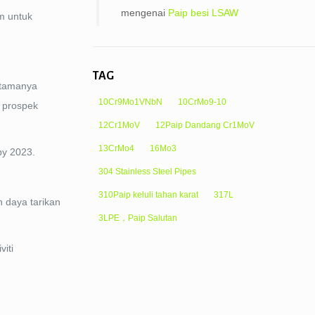
mengenai
Paip besi LSAW
m untuk
TAG
utamanya
10Cr9Mo1VNbN
10CrMo9-10
n prospek
12Cr1MoV
12Paip Dandang Cr1MoV
13CrMo4
16Mo3
 by 2023.
304 Stainless Steel Pipes
310Paip keluli tahan karat
317L
 daya tarikan
3LPE，Paip Salutan
iti