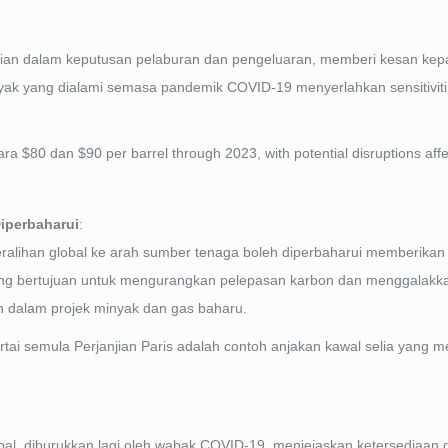
tian dalam keputusan pelaburan dan pengeluaran, memberi kesan ke
k yang dialami semasa pandemik COVID-19 menyerlahkan sensitiviti
ara $
80 dan
$90 per barrel through 2023, with potential disruptions aff
Diperbaharui
:
eralihan global ke arah sumber tenaga boleh diperbaharui memberikan
ng bertujuan untuk mengurangkan pelepasan karbon dan menggalakk
 dalam projek minyak dan gas baharu.
rtai semula Perjanjian Paris adalah contoh anjakan kawal selia yang 
bal, diburukkan lagi oleh wabak COVID-19, menjejaskan ketersediaan