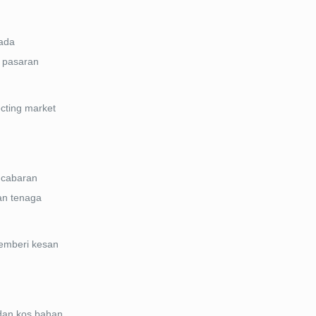
pada
 pasaran
ecting market
 cabaran
an tenaga
memberi kesan
 dan kos bahan