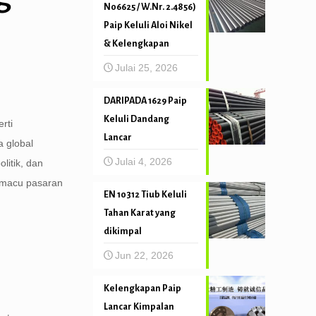
N06625 / W.Nr. 2.4856)
Paip Keluli Aloi Nikel
& Kelengkapan
Julai 25, 2026
DARIPADA 1629 Paip
Keluli Dandang
rti
Lancar
a global
Julai 4, 2026
itik, dan
pemacu pasaran
EN 10312 Tiub Keluli
Tahan Karat yang
dikimpal
Jun 22, 2026
Kelengkapan Paip
Lancar Kimpalan