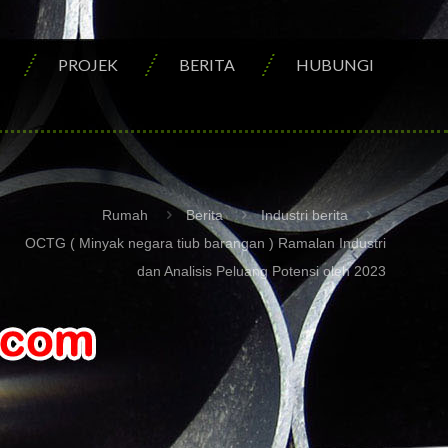
PROJEK
BERITA
HUBUNGI
Rumah
Berita
Industri berita
OCTG ( Minyak negara tiub barangan ) Ramalan Industri
dan Analisis Peluang Potensi oleh 2023