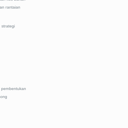
an rantaian
strategi
da pembentukan
song