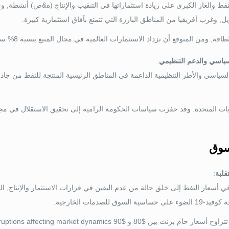
ط والغاز الكبرى على زيادة استثماراتها في التنقيب والإنتاج (ه&ص) أنشطة, وخا
ل, وغرب أفريقيا من المناطق البارزة التي تتمتع بآفاق استثمارية كبيرة.
, ومن المتوقع أن تزداد الاستثمارات العالمية في مجال المنبع بنسبة 8% سنويا, الوصول
سياسي والدعم التنظيمي
:
لايات المتحدة. وقد حفزت سياسات الحكومة الرامية إلى تحقيق الاستقلال في مج
سوق
قلبة
:
السوق للصدمات الخارجية.
تتراوح أسعار خام برنت بين $
80 و
$90 per barrel through 2023, with potential disruptions affecting market dynamics.