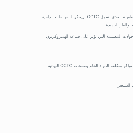
تمثل اللوائح البيئية الصارمة بشكل متزايد والتحول العالمي نحو مصادر الطاقة المتجددة تحديات طويلة المدى لسوق OCTG. ويمكن للسياسات الرامية
والغاز الجديدة.
تحولات التنظيمية التي تؤثر على صناعة الهيدروكربون
التأثير المستمر لاضطرابات سلسلة التوريد العالمية, وتفاقمت بسبب جائحة كوفيد-19, يؤثر على توافر وتكلفة المواد الخام ومنتجات OCTG النهائية.