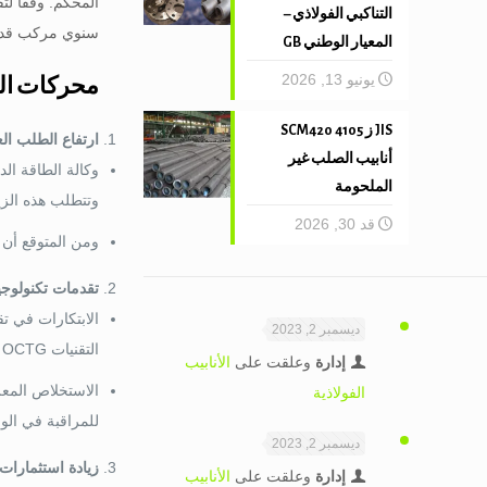
المحكم.
وفقا لتقا
التناكبي الفولاذي –
سنوي مركب قدره 0
المعيار الوطني GB
يونيو 13, 2026
محركات ال
JIS ز 4105 SCM420
ارتفاع الطلب ال
أنابيب الصلب غير
وكالة الطاقة الد
الملحومة
وتتطلب هذه الزيا
قد 30, 2026
ومن المتوقع أن ينمو استهلاك الطاقة بنسب
تقدمات تكنولوجي
الابتكارات في تق
ديسمبر 2, 2023
التقنيات OCTG عالية الجودة لضمان الكفاءة التشغيلية والسلامة.
إدارة
وعلقت على
الأنابيب
الاستخلاص المعزز
الفولاذية
للمراقبة في الوقت ا
ديسمبر 2, 2023
زيادة استثمارات ا
إدارة
وعلقت على
الأنابيب