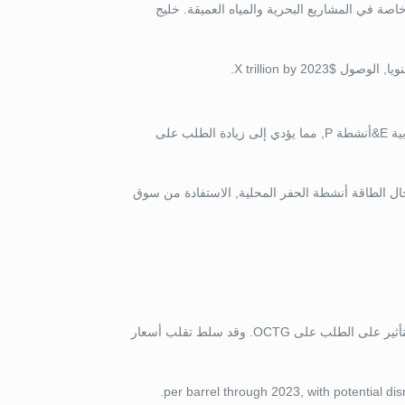
صة في المشاريع البحرية والمياه العميقة. خليج
$X trillion by 2023.
يعزز الاستقرار السياسي والأطر التنظيمية الداعمة في المناطق الرئيسية المنتجة للنفط من جاذبية E&أنشطة P, مما يؤدي إلى زيادة الطلب على
ال الطاقة أنشطة الحفر المحلية, الاستفادة من سوق
وتؤدي التقلبات في أسعار النفط إلى خلق حالة من عدم اليقين في قرارات الاستثمار والإنتاج, التأثير على الطلب على OCTG. وقد سلط تقلب أسعار