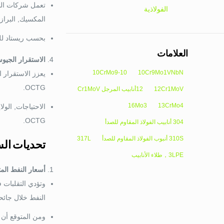
تعمل شركات النف
الفولاذية
المكسيك, البرازي
بحسب ريستاد للطاقة
العلامات
الاستقرار الجيو
10CrMo9-10
10Cr9Mo1VNbN
OCTG.
12Cr1MoV
12أنابيب المرجل Cr1MoV
16Mo3
13CrMo4
الاحتياجات, الو
OCTG.
304 أنابيب الفولاذ المقاوم للصدأ
310S أنبوب الفولاذ المقاوم للصدأ
317L
تحديات ال
3LPE，طلاء الأنابيب
أسعار النفط المت
النفط خلال جائحة كوفيد-19 الضوء على حساسية 
ومن المتوقع أن 