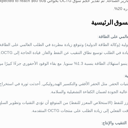
رير الصناعة, تم تقدير حجم سوق OCTG بحوالي
$50 billion in 2020 and is expected to reach $
2%.
سوق الرئيسية
عالمي على الطاقة
:
ولية (وكالة الطاقة الدولية) وتتوقع زيادة مطردة في الطلب العالمي على الطاقة
دة في الطلب توسيع نطاق التنقيب عن النفط والغاز, قيادة الحاجة إلى OCTG.
ة 1.3% سنويا, مع بقاء الوقود الأحفوري جزءًا كبيرًا من مزيج الطاقة.
ة
:
نيات الحفر, مثل الحفر الأفقي والتكسير الهيدروليكي, أحدثت ثورة في استخراج ا
 للنفط (الاستخلاص المعزز للنفط) من المتوقع أن تؤدي التقنيات وتطوير السلع 
لفعلي إلى زيادة الطلب على منتجات OCTG المتقدمة.
لتنقيب والإنتاج
: