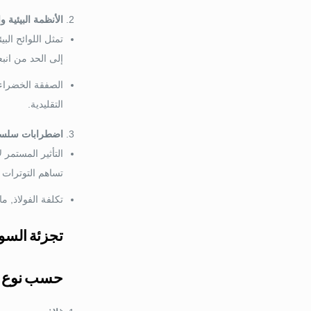
الأنظمة البيئية 
إلى الحد من انبع
الصفقة الخضراء ل
التقليدية.
اضطرابات سلسلة
تساهم التوترات 
تكلفة الفولاذ, مادة أولية لـ OCTG, شهدت تقلبات كبيرة, التأثير 
تجزئة السو
حسب نوع ا