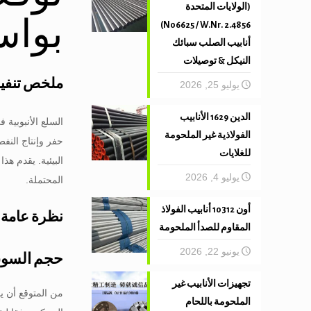
(الولايات المتحدة
بواسطة
N06625 / W.Nr. 2.4856)
أنابيب الصلب سبائك
النيكل & توصيلات
ملخص تنفي
يوليو 25, 2026
الدين 1629 الأنابيب
السلع الأنبوبية
الفولاذية غير الملحومة
للغلايات
يوليو 4, 2026
المحتملة.
أون 10312 أنابيب الفولاذ
نظرة عامة 
المقاوم للصدأ الملحومة
يونيو 22, 2026
حجم السوق
تجهيزات الأنابيب غير
الملحومة باللحام