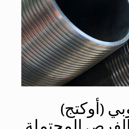
بي (أوكتج)
الفرص المحتملة