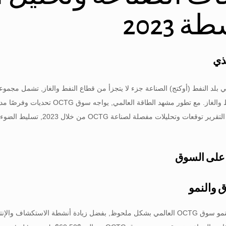
 2023
ذي
 في بلد النفط (أوكتج) الصناعة جزء لا يتجزأ من قطاع النفط والغاز, تشمل مجمو
حفر وإنتاج النفط والغاز. مع تطور م
البيئية. يقدم هذا التقرير تو
على السوق
 والنمو
من المتوقع أن ينمو سوق OCTG العالمي بشكل ملحوظ, بفضل زيادة أنشطة الاست