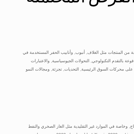
عة من المنتجات مثل الغلاف, أنبوب, وأنابيب الحفر المستخدمة في
شهد الطاقة العالمي, يواجه سوق OCTG تحديات وفرصًا مدفوعة بالتقدم التكنولوجي, التحولات الجيوسياسية, والاعتبارات
قعات وتحليلات مفصلة لصناعة OCTG من خلال 2023, تسليط الضوء على محركات السوق الرئيسية, التحديات, تجزئة, ومجالات النمو
كشاف والإنتاج, وخاصة في الموارد غير التقليدية مثل الغاز الصخري والنفط