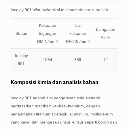
Incoloy 901 sifat mekanikal minimum dalam suhu bilik:
Kekuatan
Hasil
Elongation
Status
tegangan
kekuatan
A5 %
RM N/mm2
RP0.2n/mm2
Incoloy
1034
689
12
901
Komposisi kimia dan analisis bahan
Incoloy 901 adalah aloi pengerasan usia austenit
berdasarkan matriks nikel-besi-kromium, dengan
penambahan titanium strategik, aluminium, molibdenum
yang kaya, dan mengesan unsur -unsur seperti boron dan