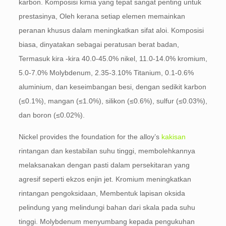
karbon. Komposisi kimia yang tepat sangat penting untuk
prestasinya, Oleh kerana setiap elemen memainkan
peranan khusus dalam meningkatkan sifat aloi. Komposisi
biasa, dinyatakan sebagai peratusan berat badan,
Termasuk kira -kira 40.0-45.0% nikel, 11.0-14.0% kromium,
5.0-7.0% Molybdenum, 2.35-3.10% Titanium, 0.1-0.6%
aluminium, dan keseimbangan besi, dengan sedikit karbon
(≤0.1%), mangan (≤1.0%), silikon (≤0.6%), sulfur (≤0.03%),
dan boron (≤0.02%).
Nickel provides the foundation for the alloy’s
kakisan
rintangan dan kestabilan suhu tinggi, membolehkannya
melaksanakan dengan pasti dalam persekitaran yang
agresif seperti ekzos enjin jet. Kromium meningkatkan
rintangan pengoksidaan, Membentuk lapisan oksida
pelindung yang melindungi bahan dari skala pada suhu
tinggi. Molybdenum menyumbang kepada pengukuhan