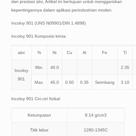
dan prestasi aloi, Artikel ini bertujuan untuk menggariskan
kepentingannya dalam aplikasi perindustrian moden.
Incoloy 901 (UNS N09901/DIN 1.4898)
Incoloy 901 Komposisi kimia:
aloi
%
Ni
Cu
Al
Fe
Ti
Min.
40.0
2.35
Incoloy
901
Max.
45.0
0.50
0.35
Seimbang
3.10
Incoloy 901 Ciri-ciri fizikal:
Ketumpatan
8.14 g/cm3
Titik lebur
1280-1345C