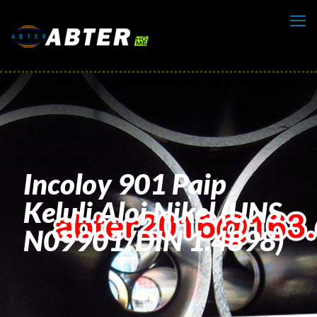
Incoloy 901 Paip
Keluli Aloi Nikel (UNS
N09901/DIN 1.4898)