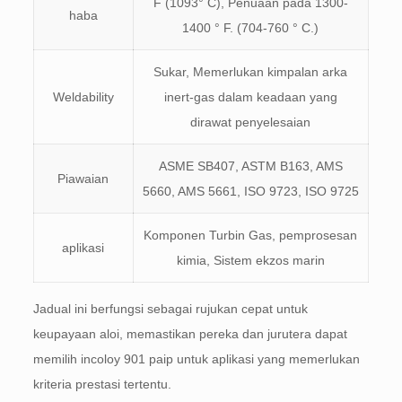
F (1093° C), Penuaan pada 1300-
haba
1400 ° F. (704-760 ° C.)
Sukar, Memerlukan kimpalan arka
Weldability
inert-gas dalam keadaan yang
dirawat penyelesaian
ASME SB407, ASTM B163, AMS
Piawaian
5660, AMS 5661, ISO 9723, ISO 9725
Komponen Turbin Gas, pemprosesan
aplikasi
kimia, Sistem ekzos marin
Jadual ini berfungsi sebagai rujukan cepat untuk
keupayaan aloi, memastikan pereka dan jurutera dapat
memilih incoloy 901 paip untuk aplikasi yang memerlukan
kriteria prestasi tertentu.