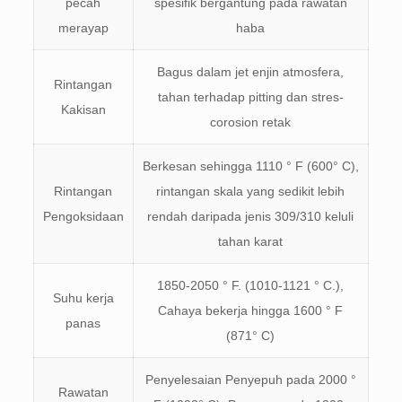
pecah
spesifik bergantung pada rawatan
merayap
haba
Bagus dalam jet enjin atmosfera,
Rintangan
tahan terhadap pitting dan stres-
Kakisan
corosion retak
Berkesan sehingga 1110 ° F (600° C),
Rintangan
rintangan skala yang sedikit lebih
Pengoksidaan
rendah daripada jenis 309/310 keluli
tahan karat
1850-2050 ° F. (1010-1121 ° C.),
Suhu kerja
Cahaya bekerja hingga 1600 ° F
panas
(871° C)
Penyelesaian Penyepuh pada 2000 °
Rawatan