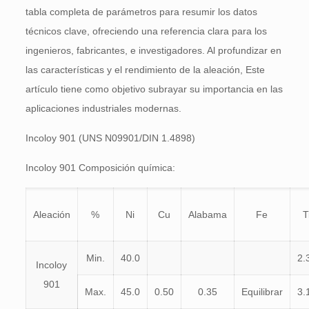
tabla completa de parámetros para resumir los datos
técnicos clave, ofreciendo una referencia clara para los
ingenieros, fabricantes, e investigadores. Al profundizar en
las características y el rendimiento de la aleación, Este
artículo tiene como objetivo subrayar su importancia en las
aplicaciones industriales modernas.
Incoloy 901 (UNS N09901/DIN 1.4898)
Incoloy 901 Composición química:
Aleación
%
Ni
Cu
Alabama
Fe
T
Min.
40.0
2.
Incoloy
901
Max.
45.0
0.50
0.35
Equilibrar
3.