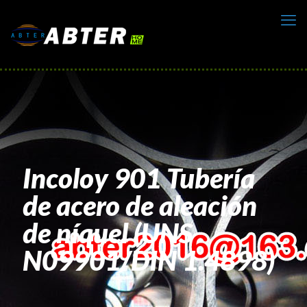
Incoloy 901 Tubería
de acero de aleación
de níquel (UNS
N09901/DIN 1.4898)