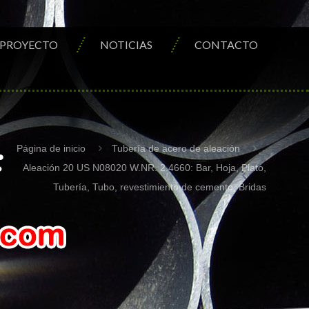
PROYECTO
NOTICIAS
CONTACTO
:
Página de inicio
Tubería de acero de aleación
Aleación 20 US N08020 W.NR. 2.4660: Bar, Hoja, Plato,
Tubería, Tubo, revestimiento de cemento, Bridas