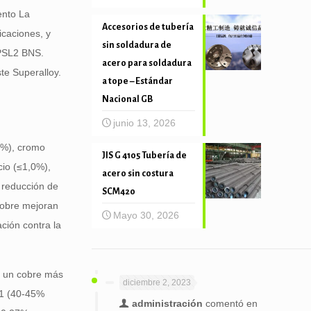
ento La
Accesorios de tubería
icaciones, y
sin soldadura de
 PSL2 BNS.
acero para soldadura
te Superalloy.
a tope – Estándar
Nacional GB
junio 13, 2026
.0%), cromo
JIS G 4105 Tubería de
cio (≤1,0%),
acero sin costura
a reducción de
SCM420
 cobre mejoran
Mayo 30, 2026
ación contra la
o un cobre más
diciembre 2, 2023
01 (40-45%
administración
comentó en