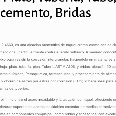
 cemento, Bridas
.4660, es una aleación austenítica de níquel-cromo-cromo con adici
xcepcional, particularmente contra el ácido sulfúrico. A menudo conoc
bio para resistir la corrosión intergranular, haciéndolo un material vers
oja, plato, tubería, pipa, Tubería ASTM A106, y bridas, aleación 20 se 
ctos químicos, Petroquímica, farmacéutico, y procesamiento de alime
a, y cloruro de estrés por estrés por corrosión (CCS) lo hace ideal para 
temas de tuberías.
el límite entre el acero inoxidable y la aleación de níquel, ofreciendo u
mientras superan los aceros inoxidables estándar en medios corrosivos
orme en componentes complejos., como bridas y accesorios, con excele