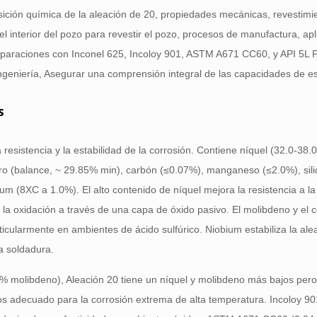
osición química de la aleación de 20, propiedades mecánicas, revestimi
el interior del pozo para revestir el pozo, procesos de manufactura, apl
omparaciones con Inconel 625, Incoloy 901, ASTM A671 CC60, y API 5L
ingeniería, Asegurar una comprensión integral de las capacidades de es
s
resistencia y la estabilidad de la corrosión. Contiene níquel (32.0-38
rro (balance, ~ 29.85% min), carbón (≤0.07%), manganeso (≤2.0%), sili
m (8XC a 1.0%). El alto contenido de níquel mejora la resistencia a l
a la oxidación a través de una capa de óxido pasivo. El molibdeno y el
articularmente en ambientes de ácido sulfúrico. Niobium estabiliza la ale
la soldadura.
% molibdeno), Aleación 20 tiene un níquel y molibdeno más bajos per
nos adecuado para la corrosión extrema de alta temperatura. Incoloy 9