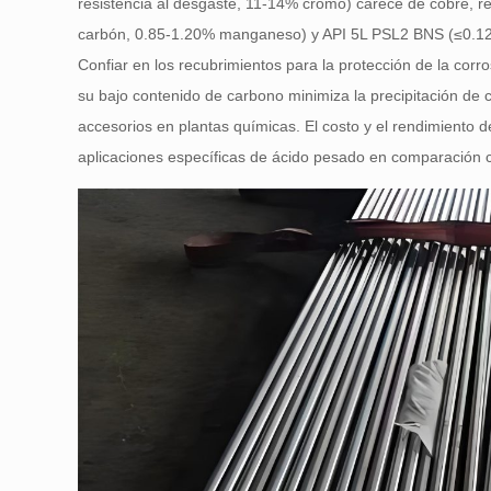
resistencia al desgaste, 11-14% cromo) carece de cobre, 
carbón, 0.85-1.20% manganeso) y API 5L PSL2 BNS (≤0.1
Confiar en los recubrimientos para la protección de la corros
su bajo contenido de carbono minimiza la precipitación d
accesorios en plantas químicas. El costo y el rendimiento d
aplicaciones específicas de ácido pesado en comparación c