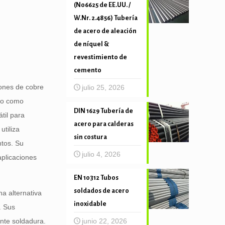
(N06625 de EE.UU. /
W.Nr. 2.4856) Tubería
de acero de aleación
de níquel &
revestimiento de
cemento
ones de cobre
julio 25, 2026
ido como
DIN 1629 Tubería de
átil para
acero para calderas
utiliza
sin costura
ntos. Su
julio 4, 2026
aplicaciones
EN 10312 Tubos
soldados de acero
na alternativa
inoxidable
. Sus
junio 22, 2026
nte soldadura.