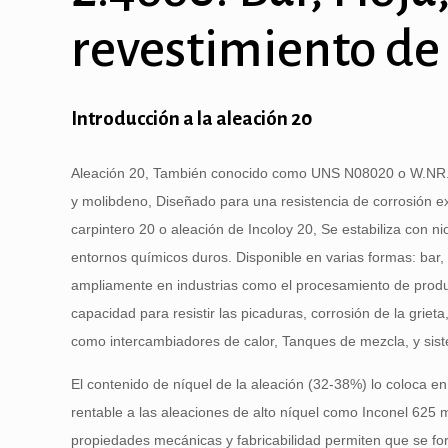
revestimiento de
Introducción a la aleación 20
Aleación 20, También conocido como UNS N08020 o W.NR. 2
y molibdeno, Diseñado para una resistencia de corrosión e
carpintero 20 o aleación de Incoloy 20, Se estabiliza con nio
entornos químicos duros. Disponible en varias formas: bar, h
ampliamente en industrias como el procesamiento de produ
capacidad para resistir las picaduras, corrosión de la griet
como intercambiadores de calor, Tanques de mezcla, y sis
El contenido de níquel de la aleación (32-38%) lo coloca en 
rentable a las aleaciones de alto níquel como Inconel 625 
propiedades mecánicas y fabricabilidad permiten que se f