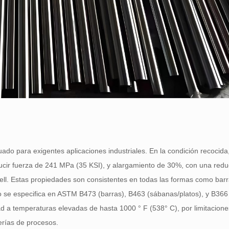
do para exigentes aplicaciones industriales. En la condición recocida
ducir fuerza de 241 MPa (35 KSI), y alargamiento de 30%, con una redu
ll. Estas propiedades son consistentes en todas las formas como barr
mo se especifica en ASTM B473 (barras), B463 (sábanas/platos), y B366
idad a temperaturas elevadas de hasta 1000 ° F (538° C), por limitacio
erías de procesos.