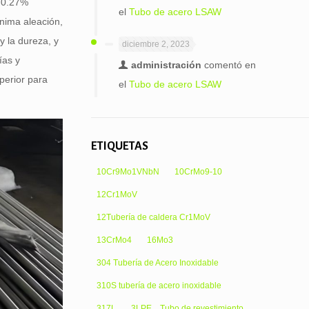
4-0.27%
el
Tubo de acero LSAW
nima aleación,
y la dureza, y
diciembre 2, 2023
ías y
administración
comentó en
uperior para
el
Tubo de acero LSAW
ETIQUETAS
10Cr9Mo1VNbN
10CrMo9-10
12Cr1MoV
12Tubería de caldera Cr1MoV
13CrMo4
16Mo3
304 Tubería de Acero Inoxidable
310S tubería de acero inoxidable
317L
3LPE，Tubo de revestimiento