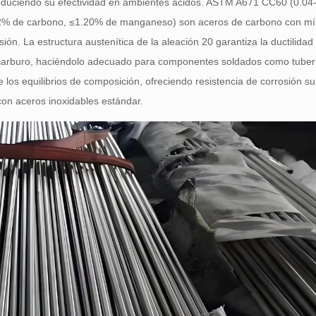
reduciendo su efectividad en ambientes ácidos. ASTM A671 CC60 (0.0
2% de carbono, ≤1.20% de manganeso) son aceros de carbono con mí
ión. La estructura austenítica de la aleación 20 garantiza la ductilidad 
e carburo, haciéndolo adecuado para componentes soldados como tuber
e los equilibrios de composición, ofreciendo resistencia de corrosión s
on aceros inoxidables estándar.