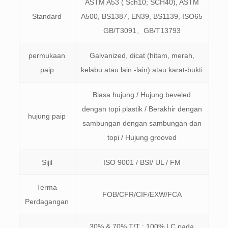
ASTM A53 ( Sch10; SCH40), ASTM
Standard
A500, BS1387, EN39, BS1139, ISO65
GB/T3091、GB/T13793
permukaan
Galvanized, dicat (hitam, merah,
paip
kelabu atau lain -lain) atau karat-bukti
Biasa hujung / Hujung beveled
dengan topi plastik / Berakhir dengan
hujung paip
sambungan dengan sambungan dan
topi / Hujung grooved
Sijil
ISO 9001 / BSI/ UL / FM
Terma
FOB/CFR/CIF/EXW/FCA
Perdagangan
30% & 70% T/T ; 100% LC pada