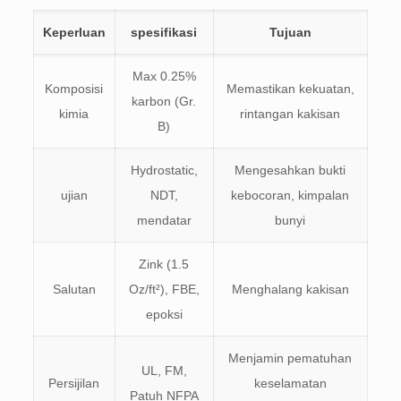
Keperluan
spesifikasi
Tujuan
Max 0.25%
Komposisi
Memastikan kekuatan,
karbon (Gr.
kimia
rintangan kakisan
B)
Hydrostatic,
Mengesahkan bukti
ujian
NDT,
kebocoran, kimpalan
mendatar
bunyi
Zink (1.5
Salutan
Oz/ft²), FBE,
Menghalang kakisan
epoksi
Menjamin pematuhan
UL, FM,
Persijilan
keselamatan
Patuh NFPA