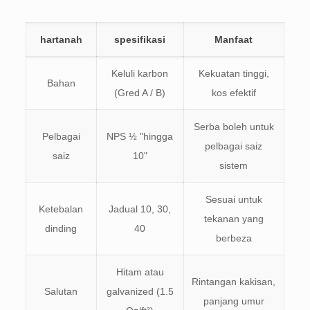
hartanah
spesifikasi
Manfaat
Keluli karbon
Kekuatan tinggi,
Bahan
(Gred A / B)
kos efektif
Serba boleh untuk
Pelbagai
NPS ½ "hingga
pelbagai saiz
saiz
10"
sistem
Sesuai untuk
Ketebalan
Jadual 10, 30,
tekanan yang
dinding
40
berbeza
Hitam atau
Rintangan kakisan,
Salutan
galvanized (1.5
panjang umur