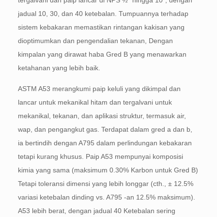
tergalvani dan paip lancar di NPS ½ "hingga 10", dengan
jadual 10, 30, dan 40 ketebalan. Tumpuannya terhadap
sistem kebakaran memastikan rintangan kakisan yang
dioptimumkan dan pengendalian tekanan, Dengan
kimpalan yang dirawat haba Gred B yang menawarkan
ketahanan yang lebih baik.
ASTM A53 merangkumi paip keluli yang dikimpal dan
lancar untuk mekanikal hitam dan tergalvani untuk
mekanikal, tekanan, dan aplikasi struktur, termasuk air,
wap, dan pengangkut gas. Terdapat dalam gred a dan b,
ia bertindih dengan A795 dalam perlindungan kebakaran
tetapi kurang khusus. Paip A53 mempunyai komposisi
kimia yang sama (maksimum 0.30% Karbon untuk Gred B)
Tetapi toleransi dimensi yang lebih longgar (cth., ± 12.5% ​​
variasi ketebalan dinding vs. A795 -an 12.5% maksimum).
A53 lebih berat, dengan jadual 40 Ketebalan sering