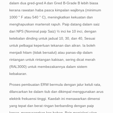
dalam dua gred-gred A dan Gred B-Grade B lebih biasa
kerana rawatan haba pasca kimpalan wajibnya (minimum
1000 ° F atau 540 ° C), meningkatkan kekuatan dan
menghapuskan martensit rapuh. Paip datang dalam saiz
dari NPS (Nominal paip Saiz) ½ inci ke 10 inci, dengan
ketebalan dinding untuk jadual 10, 30, dan 40, Sesuai
untuk pelbagai keperluan tekanan dan aliran. Ia boleh
menjadi hitam (tidak bersalut) atau panas-dip dalam
rintangan untuk rintangan kakisan, sering dicat merah
(RAL3000) untuk membezakannya dalam sistem
kebakaran.
Proses pembuatan ERW bermula dengan jalur keluli rata,
dilancarkan ke dalam tiub dan dikimpal menggunakan arus
elektrik frekuensi tinggi. Kaedah ini menawarkan dimensi
yang tepat dan berat ringan berbanding dengan paip
lancar, mengurangkan kos bahan. Paip menjalani ujian