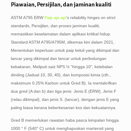
Piawaian, Persijilan, dan jaminan kualiti
ASTM A795 ERW
Paip api api
’s reliability hinges on strict
standards
, Persijilan, dan proses jaminan kualiti,
memastikan keselamatan dalam aplikasi kritikal hidup.
Standard ASTM A795/A795M, dikemas kini dalam 2021,
Menentukan keperluan untuk paip keluli yang dikimpal dan
lancar yang dikimpal dan lancar untuk perlindungan
kebakaran, Meliputi saiz NPS ½ "hingga 10", ketebalan
dinding (Jadual 10, 30, 40), dan komposisi kimia (cth.,
maksimum 0.25% Karbon untuk Gred B). Ia mentakrifkan
dua gred (A dan b) dan tiga jenis: Jenis E (ERW), Jenis F
(relau dikimpal), dan jenis S. (lancar), dengan jenis E yang
paling biasa kerana keberkesanan kos dan kekuatannya.
Gred B memerlukan rawatan haba pasca kimpalan hingga
1000 ° F (540° C) untuk menghapuskan martensit yang