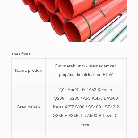
spesifikasi
Cat merah untuk memadamkan
Nama produk
paip/tiub keluli karbon ERW
Q195 = S195 / A53 Kelas a
Q235 = S235 / A53 Kelas B/A500
Gred bahan
Kelas A/STK400 / SS400 / ST42.2
Q355 = S355JR / A500 B-Level C-
level