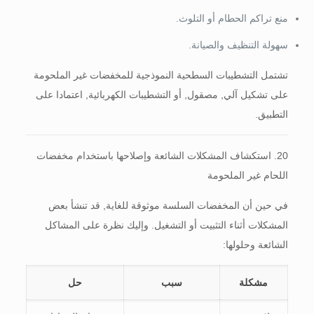
منع تراكم الحطام أو التلوث.
سهولة التنظيف والصيانة.
تشتمل التشطيبات السطحية النموذجية للمخفضات غير الملحومة
على تشكيل آلي, مصقول, أو التشطيبات الكهربائية, اعتمادا على
التطبيق.
20. استكشاف المشكلات الشائعة وإصلاحها باستخدام مخفضات
اللحام غير الملحومة
في حين أن المخفضات السلسة موثوقة للغاية, قد تنشأ بعض
المشكلات أثناء التثبيت أو التشغيل. وإليك نظرة على المشاكل
الشائعة وحلولها:
مشكلة
سبب
حل