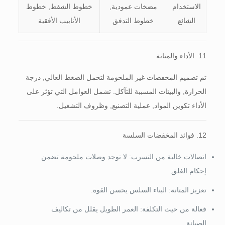
الاستخدام
مضخات عمودية,
خطوط الشفط, خطوط
الشائع
خطوط التدفق
الأنابيب الأفقية
11. الأداء والمتانة
تم تصميم المخفضات غير الملحومة لتحمل الضغط العالي, درجة
الحرارة, والبيئات المسببة للتآكل. تشمل العوامل التي تؤثر على
الأداء تكوين المواد, عملية التصنيع, وظروف التشغيل.
12. فوائد المخفضات السلسة
اتصالات خالية من التسرب: لا توجد وصلات ملحومة تضمن
إحكام الغلق.
تعزيز المتانة: البناء السلس يحسن القوة.
فعالة من حيث التكلفة: العمر الطويل يقلل من تكاليف
الصيانة.