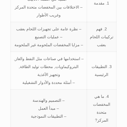
1. مقدمة
– الاختلافات بين المخفضات متحدة المركز
وغريب الأطوار
2. فهم
– نظرة عامة على تجهيزات اللحام بعقب
تركيبات اللحام
– عمليات التصنيع
بعقب
– مزايا المخفضات الملحومة غير الملحومة
– استخدامها في صناعات مثل النفط والغاز,
3. التطبيقات
البتروكيماويات, محطات توليد الطاقة,
الرئيسية
وتجهيز الأغذية
– أمثلة محددة والأدوار التشغيلية
4. ما هي
– التصميم والهندسة
المخفضات
– مبدأ العمل
متحدة
– التطبيقات النموذجية
المركز?