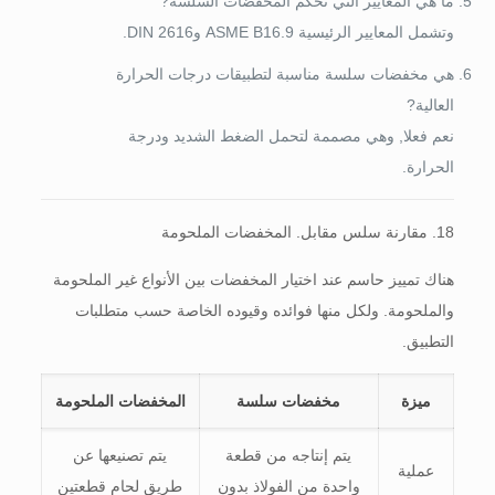
ما هي المعايير التي تحكم المخفضات السلسة?
وتشمل المعايير الرئيسية ASME B16.9 وDIN 2616.
هي مخفضات سلسة مناسبة لتطبيقات درجات الحرارة
العالية?
نعم فعلا, وهي مصممة لتحمل الضغط الشديد ودرجة
الحرارة.
18. مقارنة سلس مقابل. المخفضات الملحومة
هناك تمييز حاسم عند اختيار المخفضات بين الأنواع غير الملحومة
والملحومة. ولكل منها فوائده وقيوده الخاصة حسب متطلبات
التطبيق.
ميزة
مخفضات سلسة
المخفضات الملحومة
يتم إنتاجه من قطعة
يتم تصنيعها عن
عملية
واحدة من الفولاذ بدون
طريق لحام قطعتين