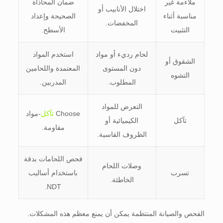
ملاءمة غير
ضمان المحاذاة
اختلال الأنابيب أو
مناسبة أثناء
الصحيحة وإعداد
المخفضات.
التثبيت
الأسطح.
لحام رديء أو مواد
استخدم المواد
الشقوق أو
دون المستوى
المعتمدة واللحامين
التشوه
المطلوب.
المدربين.
التعرض للمواد
Choose
تآكل
-مواد
تآكل
الكيميائية أو
مقاومة.
الظروف القاسية.
فحص اللحامات بدقة
وصلات اللحام
تسرب
باستخدام أساليب
الخاطئة.
NDT.
الفحص والصيانة المنتظمة يمكن أن يمنع معظم هذه المشكلات.