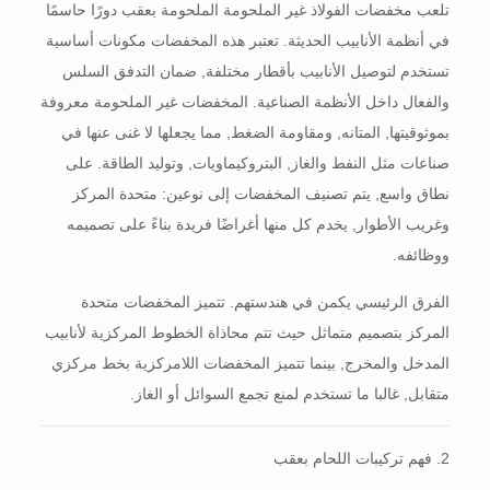
تلعب مخفضات الفولاذ غير الملحومة الملحومة بعقب دورًا حاسمًا
في أنظمة الأنابيب الحديثة. تعتبر هذه المخفضات مكونات أساسية
تستخدم لتوصيل الأنابيب بأقطار مختلفة, ضمان التدفق السلس
والفعال داخل الأنظمة الصناعية. المخفضات غير الملحومة معروفة
بموثوقيتها, المتانه, ومقاومة الضغط, مما يجعلها لا غنى عنها في
صناعات مثل النفط والغاز, البتروكيماويات, وتوليد الطاقة. على
نطاق واسع, يتم تصنيف المخفضات إلى نوعين: متحدة المركز
وغريب الأطوار, يخدم كل منها أغراضًا فريدة بناءً على تصميمه
ووظائفه.
الفرق الرئيسي يكمن في هندستهم. تتميز المخفضات متحدة
المركز بتصميم متماثل حيث تتم محاذاة الخطوط المركزية لأنابيب
المدخل والمخرج, بينما تتميز المخفضات اللامركزية بخط مركزي
متقابل, غالبا ما تستخدم لمنع تجمع السوائل أو الغاز.
2. فهم تركيبات اللحام بعقب