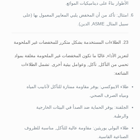
الأطوار بناءً على ديناميكيات الموائع.
امتثال: تأكد من أن المخفض يلبي المعايير المعمول بها (على
سبيل المثال, ASME, الدين).
23. الطلاءات المستخدمة بشكل متكرر للمخفضات غير الملحومة
لتعزيز الأداء, غالبًا ما تكون المخفضات غير الملحومة مغلفة بمواد
تحمي من التآكل, تآكل, وعوامل بيئية أخرى. تشمل الطلاءات
الشائعة:
طلاء الايبوكسي: يوفر مقاومة ممتازة للتآكل لأنابيب المياه
ومياه الصرف الصحي.
الجلفنة: يوفر الحماية ضد الصدأ في البيئات الخارجية
والرطبة.
طلاء البولي يوريثين: مقاومة عالية للتآكل, مناسبة للظروف
الصناعية القاسية.