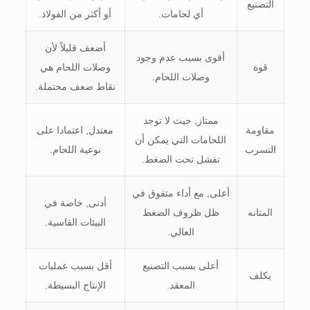
التصنيع
أي لحامات.
أو أكثر من الفولاذ.
أضعف قليلاً لأن
أقوى بسبب عدم وجود
قوة
وصلات اللحام هي
وصلات اللحام.
نقاط ضعف محتملة.
ممتاز, حيث لا توجد
مقاومة
معتدل, اعتمادا على
اللحامات التي يمكن أن
التسرب
نوعية اللحام.
تفشل تحت الضغط.
أعلى, مع أداء متفوق في
أدنى, خاصة في
المتانه
ظل ظروف الضغط
البيئات القاسية.
العالي.
أعلى بسبب التصنيع
أقل بسبب عمليات
يكلف
المعقد.
الإنتاج البسيطة.