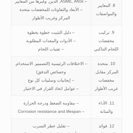
– ASME, ANSI, الدين, وغيرها من المعايير
8. المعايير
– الأبعاد والتفاوتات للمخفضات متحدة
والمواصفات
المركز وغريب الأطوار
9. تركيب
– دليل التثبيت خطوة بخطوة
مخفضات
– الأدوات والمعدات المطلوبة
اللحام التناكبي
– تقنيات اللحام
10. متحدة
– الاختلافات الرئيسية (التصميم, الاستخدام,
المركز مقابل.
وخصائص التدفق)
مخفضات
– إيجابيات وسلبيات كل نوع
غريب الأطوار
– عوامل اتخاذ القرار في الاختيار
11. الأداء
– مقاومة الضغط ودرجة الحرارة
والمتانة
–
Corrosion resistance and lifespan
12. فوائد
– تقليل خطر التسرب