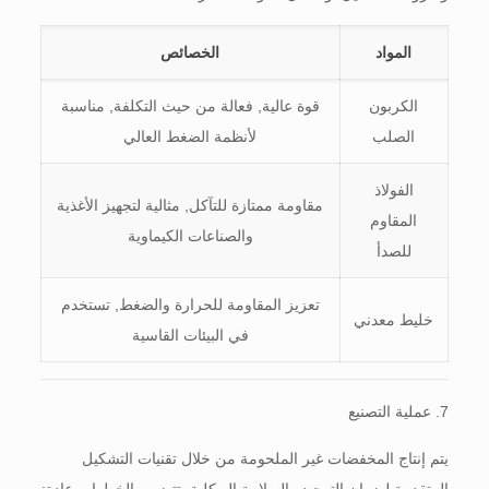
المواد
الخصائص
الكربون
قوة عالية, فعالة من حيث التكلفة, مناسبة
الصلب
لأنظمة الضغط العالي
الفولاذ
مقاومة ممتازة للتآكل, مثالية لتجهيز الأغذية
المقاوم
والصناعات الكيماوية
للصدأ
تعزيز المقاومة للحرارة والضغط, تستخدم
خليط معدني
في البيئات القاسية
7. عملية التصنيع
يتم إنتاج المخفضات غير الملحومة من خلال تقنيات التشكيل