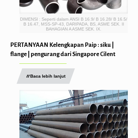
DIMENSI : Seperti dalam ANSI B 16.9/ B 16.28/ B 16.5/
B 16.47, MSS-SP-43, DARIPADA, BS, ASME SEK. II
BAHAGIAN A ASME SEK. IX.
PERTANYAAN Kelengkapan Paip : siku |
flange | pengurang dari Singapore Cilent
Baca lebih lanjut