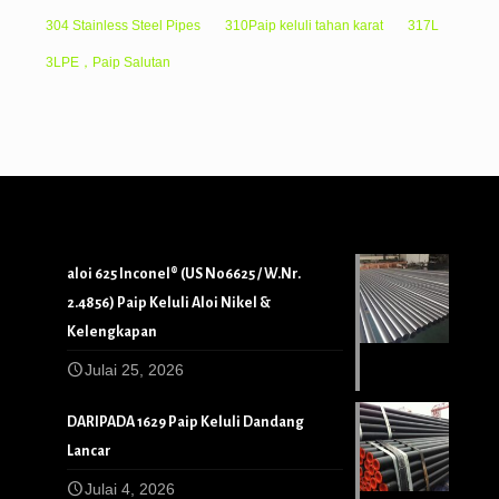
304 Stainless Steel Pipes
310Paip keluli tahan karat
317L
3LPE，Paip Salutan
aloi 625 Inconel® (US N06625 / W.Nr.
2.4856) Paip Keluli Aloi Nikel &
Kelengkapan
Julai 25, 2026
DARIPADA 1629 Paip Keluli Dandang
Lancar
Julai 4, 2026