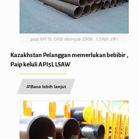
paip API 5L GRB dikimpal ,ERW , LSAW ,HFI
Kazakhstan Pelanggan memerlukan bebibir ,
Paip keluli API5L LSAW
Baca lebih lanjut