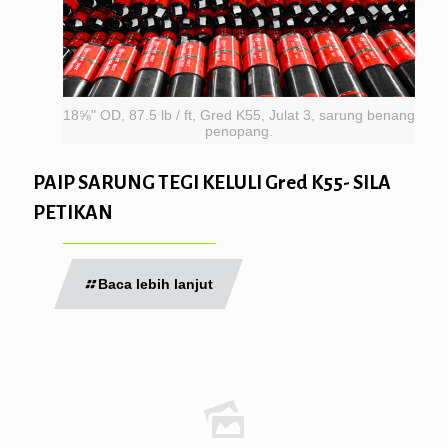
18⅝" OD, 87.5 lb / ft, Gred K55, Julat 3, sarung benang
penopang.
PAIP SARUNG TEGI KELULI Gred K55- SILA
PETIKAN
Baca lebih lanjut