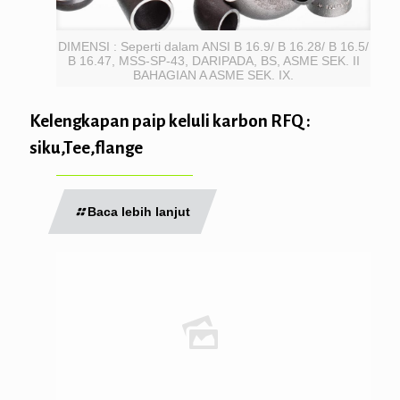
DIMENSI : Seperti dalam ANSI B 16.9/ B 16.28/ B 16.5/
B 16.47, MSS-SP-43, DARIPADA, BS, ASME SEK. II
BAHAGIAN A ASME SEK. IX.
Kelengkapan paip keluli karbon RFQ :
siku,Tee,flange
Baca lebih lanjut