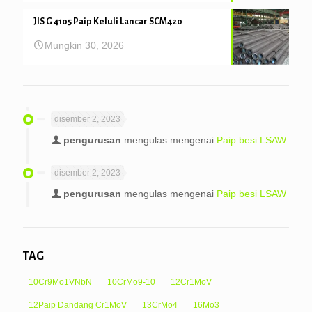
JIS G 4105 Paip Keluli Lancar SCM420
Mungkin 30, 2026
disember 2, 2023
pengurusan
mengulas mengenai
Paip besi LSAW
disember 2, 2023
pengurusan
mengulas mengenai
Paip besi LSAW
TAG
10Cr9Mo1VNbN
10CrMo9-10
12Cr1MoV
12Paip Dandang Cr1MoV
13CrMo4
16Mo3