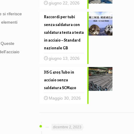
giugno 22, 2026
si riferisce
Raccordi per tubi
 elementi
senza saldatura con
saldatura testa a testa
in acciaio – Standard
. Queste
nazionale GB
ell'acciaio
giugno 13, 2026
JIS G 4105 Tubo in
acciaio senza
saldatura SCM420
Maggio 30, 2026
dicembre 2, 2023