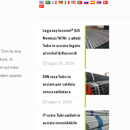
precisione
Lega 625 Inconel® (US
N06625 / W.Nr. 2.4856)
Tubo in acciaio legato
. Con la sua
al nichel & Raccordi
tura, in
luglio 25, 2026
ni sul tubo
ideri questo
DIN 1629 Tubo in
acciaio per caldaia
senza saldatura
luglio 4, 2026
IT 10312 Tubi saldati in
acciaio inossidabile