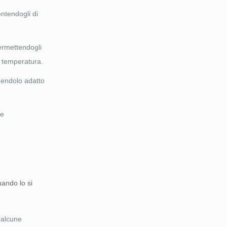
ntendogli di
permettendogli
a temperatura.
dendolo adatto
ne
uando lo si
 alcune