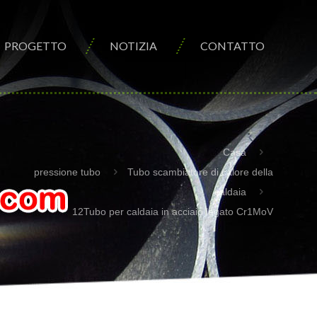
PROGETTO
NOTIZIA
CONTATTO
Casa
pressione tubo
Tubo scambiatore di calore della
caldaia
12Tubo per caldaia in acciaio legato Cr1MoV