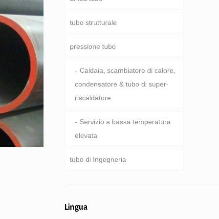
tubo strutturale
Asta di perforazione
conduttura Comune
pressione tubo
aste di perforazione Pesante &
Servizio speciale e rivestiti &
Rotondo, Piazza & tubo
astoni
tubo rivestito
rettangolare
Caldaia, scambiatore di calore,
condensatore & tubo di super-
Tubo zincato
riscaldatore
tubo palificazione &
perforazione
Servizio a bassa temperatura
elevata
tubo di Ingegneria
servizi di engineering Generale
Lingua
meccanica del tubo e