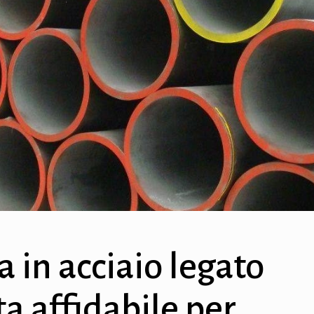
a in acciaio legato
a affidabile per