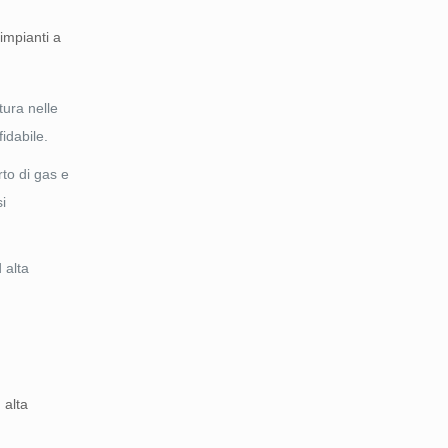
 impianti a
tura nelle
idabile.
rto di gas e
si
 alta
 alta