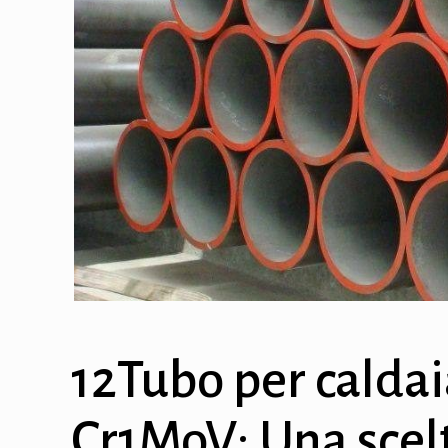
12Tubo per caldai
Cr1MoV: Una scelt