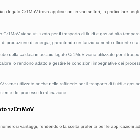
iaio legato Cr1MoV trova applicazioni in vari settori, in particolare negli
to Cr1MoV viene utilizzato per il trasporto di fluidi e gas ad alta tempera
me di produzione di energia, garantendo un funzionamento efficiente e aff
 tubo della caldaia in acciaio legato Cr1MoV viene utilizzato per il traspo
 calore lo rendono adatto a gestire le condizioni impegnative dei proces
 viene utilizzato anche nelle raffinerie per il trasporto di fluidi e gas ad
iente dei processi di raffinazione.
gato 12Cr1MoV
numerosi vantaggi, rendendolo la scelta preferita per le applicazioni ad