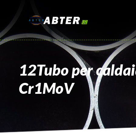
12Tubo per caldaia
Cr1MoV