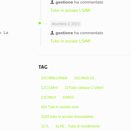
gestione
ha commentato
Tubo in acciaio LSAW
dicembre 2, 2023
o. La
gestione
ha commentato
Tubo in acciaio LSAW
TAG
10Cr9Mo1VNbN
10CrMo9-10
12Cr1MoV
12Tubo caldaia Cr1MoV
13CrMo4
16MO3
304 Tubi in acciaio inox
310S tubo in acciaio inossidabile
317L
3LPE，Tubo di rivestimento