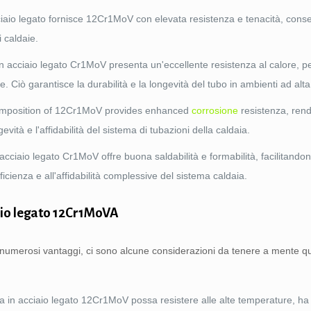
ciaio legato fornisce 12Cr1MoV con elevata resistenza e tenacità, conse
i caldaie.
a in acciaio legato Cr1MoV presenta un'eccellente resistenza al calore, 
. Ciò garantisce la durabilità e la longevità del tubo in ambienti ad alt
composition of 12Cr1MoV provides enhanced
corrosione
resistenza, ren
evità e l'affidabilità del sistema di tubazioni della caldaia.
n acciaio legato Cr1MoV offre buona saldabilità e formabilità, facilitando
ficienza e all'affidabilità complessive del sistema caldaia.
iaio legato 12Cr1MoVA
e numerosi vantaggi, ci sono alcune considerazioni da tenere a mente q
ia in acciaio legato 12Cr1MoV possa resistere alle alte temperature, ha