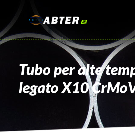
Tubo per alte temp
legato X10 CrMo