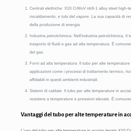
Centrali elettriche:
X10 CrMoV nb9-1 alloy steel high-te
riscaldamento, e tubi del vapore. La sua capacità di re
della produzione di energia.
Industria petrolchimica: Nell'industria petrolchimica, I
trasporto di fluidi e gas ad alta temperatura. È comuneme
del gas.
Forni ad alta temperatura: Il tubo per alte temperature
applicazioni come i processi di trattamento termico, ric
affidabili in questi ambienti industriali.
Sistemi di caldaie: Il tubo per alte temperature in acci
resistere a temperature e pressioni elevate. È comuneme
Vantaggi del tubo per alte temperature in ac
L'uso del tubo per alte temperature in acciaio legato X10 C