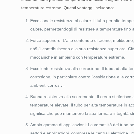
temperature estreme. Questi vantaggi includono:
Eccezionale resistenza al calore: Il tubo per alte tem
calore, permettendogli di resistere a temperature fino 
Forza superiore: L'alto contenuto di cromo, molibdeno,
nb9-1 contribuiscono alla sua resistenza superiore. Ciò 
meccaniche in ambienti con temperature estreme.
Eccellente resistenza alla corrosione: Il tubo ad alta 
corrosione, in particolare contro l'ossidazione e la co
ambienti corrosivi.
Buona resistenza allo scorrimento: Il creep si riferisc
temperature elevate. Il tubo per alte temperature in a
significa che può mantenere la sua forma e integrità st
Ampia gamma di applicazioni: La versatilità del tubo pe
settori e applicazioni, comprese le centrali elettriche, i