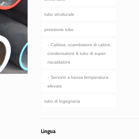
tubo strutturale
Asta di perforazione
conduttura Comune
pressione tubo
aste di perforazione Pesante &
Servizio speciale e rivestiti &
Rotondo, Piazza & tubo
astoni
tubo rivestito
rettangolare
Caldaia, scambiatore di calore,
condensatore & tubo di super-
Tubo zincato
riscaldatore
tubo palificazione &
perforazione
Servizio a bassa temperatura
elevata
tubo di Ingegneria
servizi di engineering Generale
Lingua
meccanica del tubo e