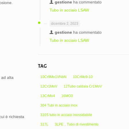
gestione
ha commentato
rosione.
Tubo in acciaio LSAW
dicembre 2, 2023
gestione
ha commentato
Tubo in acciaio LSAW
TAG
10Cr9Mo1VNbN
10CrMo9-10
 ad alta
12Cr1MoV
12Tubo caldaia Cr1MoV
13CrMo4
16MO3
304 Tubi in acciaio inox
310S tubo in acciaio inossidabile
ui è richiesta
317L
3LPE，Tubo di rivestimento