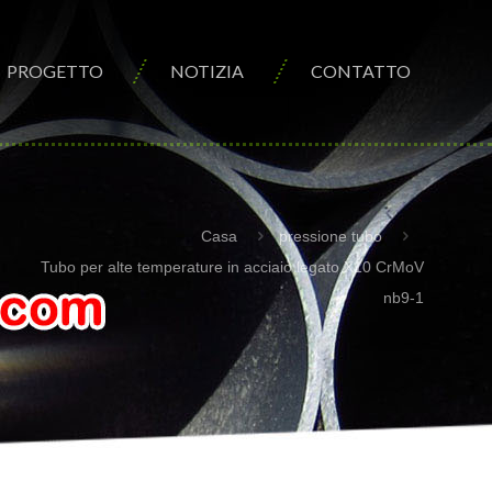
PROGETTO
NOTIZIA
CONTATTO
Casa
pressione tubo
Tubo per alte temperature in acciaio legato X10 CrMoV
nb9-1