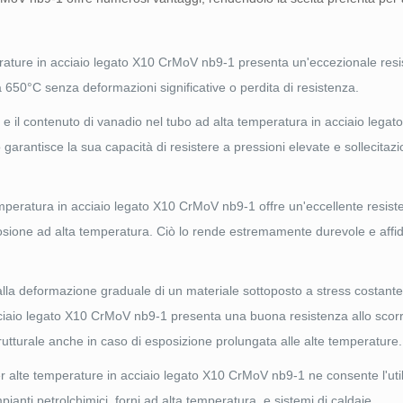
perature in acciaio legato X10 CrMoV nb9-1 presenta un'eccezionale resi
a 650°C senza deformazioni significative o perdita di resistenza.
 e il contenuto di vanadio nel tubo ad alta temperatura in acciaio leg
garantisce la sua capacità di resistere a pressioni elevate e sollecitazi
temperatura in acciaio legato X10 CrMoV nb9-1 offre un'eccellente resist
rrosione ad alta temperatura. Ciò lo rende estremamente durevole e affid
e alla deformazione graduale di un materiale sottoposto a stress costante
cciaio legato X10 CrMoV nb9-1 presenta una buona resistenza allo scorr
rutturale anche in caso di esposizione prolungata alle alte temperature.
r alte temperature in acciaio legato X10 CrMoV nb9-1 ne consente l'utili
mpianti petrolchimici, forni ad alta temperatura, e sistemi di caldaie.