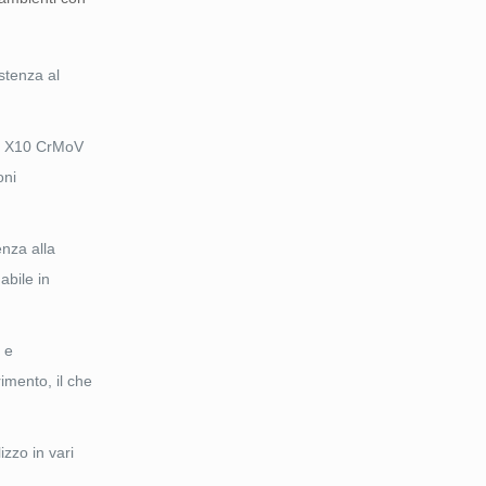
stenza al
ato X10 CrMoV
oni
enza alla
abile in
 e
imento, il che
zzo in vari