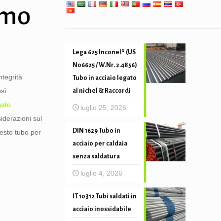
precisione
emo
Lega 625 Inconel® (US
N06625 / W.Nr. 2.4856)
ntegrità
Tubo in acciaio legato
osì
al nichel & Raccordi
gato
luglio 25, 2026
iderazioni sul
DIN 1629 Tubo in
esto tubo per
acciaio per caldaia
senza saldatura
luglio 4, 2026
IT 10312 Tubi saldati in
acciaio inossidabile