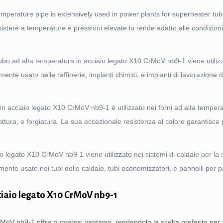
mperature pipe is extensively used in power plants for superheater tu
sistere a temperature e pressioni elevate lo rende adatto alle condizio
l tubo ad alta temperatura in acciaio legato X10 CrMoV nb9-1 viene utilizz
nte usato nelle raffinerie, impianti chimici, e impianti di lavorazione d
 in acciaio legato X10 CrMoV nb9-1 è utilizzato nei forni ad alta temper
ottura, e forgiatura. La sua eccezionale resistenza al calore garantisce 
aio legato X10 CrMoV nb9-1 viene utilizzato nei sistemi di caldaie per la 
nte usato nei tubi delle caldaie, tubi economizzatori, e pannelli per p
ciaio legato X10 CrMoV nb9-1
rMoV nb9-1 offre numerosi vantaggi, rendendolo la scelta preferita per