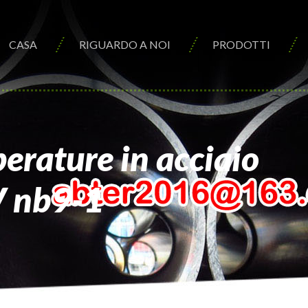
CASA
RIGUARDO A NOI
PRODOTTI
erature in acciaio
V nb9-1