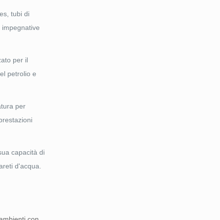
bes
, tubi di
ni impegnative
ato per il
el petrolio e
atura per
prestazioni
sua capacità di
areti d'acqua.
 ambienti con