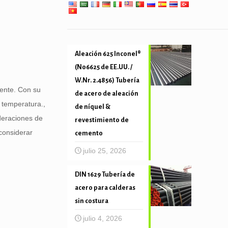
tubo mecánica y precisión
Aleación 625 Inconel®
(N06625 de EE.UU. /
W.Nr. 2.4856) Tubería
iente. Con su
de acero de aleación
 temperatura.,
de níquel &
ideraciones de
revestimiento de
considerar
cemento
julio 25, 2026
DIN 1629 Tubería de
acero para calderas
sin costura
julio 4, 2026