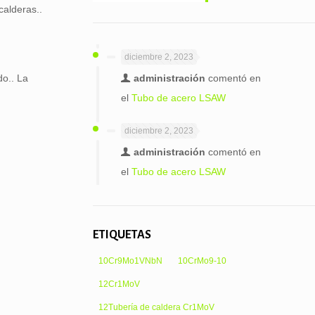
calderas..
diciembre 2, 2023
do.. La
administración
comentó en
el
Tubo de acero LSAW
diciembre 2, 2023
administración
comentó en
el
Tubo de acero LSAW
ETIQUETAS
10Cr9Mo1VNbN
10CrMo9-10
12Cr1MoV
12Tubería de caldera Cr1MoV