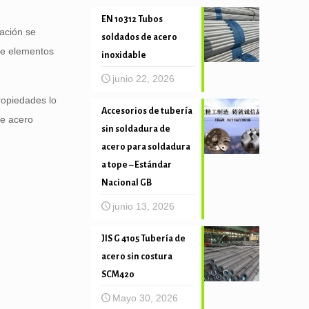
EN 10312 Tubos
ación se
soldados de acero
de elementos
inoxidable
junio 22, 2026
ropiedades lo
Accesorios de tubería
de acero
sin soldadura de
acero para soldadura
a tope – Estándar
Nacional GB
junio 13, 2026
JIS G 4105 Tubería de
acero sin costura
SCM420
Mayo 30, 2026