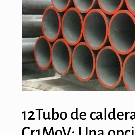
12Tubo de calder
Cr1MoV: Una opci