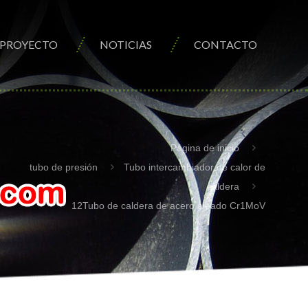
PROYECTO
NOTICIAS
CONTACTO
Página de inicio
tubo de presión
Tubo intercambiador de calor de
caldera
12Tubo de caldera de acero aleado Cr1MoV