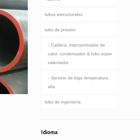
tubos estructurales
Tubería de perforación
ducto común
tubo de presión
tubería de perforación pesado
Servicio especial y recubiertos
Ronda, Plaza & tubo
peso & collar de taladro
& tubería revestida
rectangular
Caldera, intercambiador de
calor, condensador & tubo súper
Pipa galvanizada
calentador
pilotes de tubería & de
perforación
Servicio de baja temperatura
alta
tubo de ingeniería
servicios generales de
ingeniería
Idioma