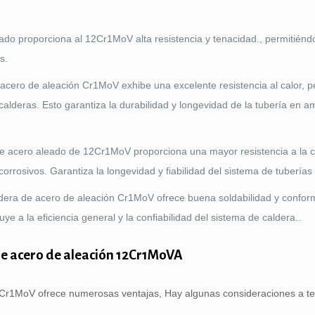
eado proporciona al 12Cr1MoV alta resistencia y tenacidad., permitiénd
s.
e acero de aleación Cr1MoV exhibe una excelente resistencia al calor, p
alderas. Esto garantiza la durabilidad y longevidad de la tubería en a
de acero aleado de 12Cr1MoV proporciona una mayor resistencia a la c
rosivos. Garantiza la longevidad y fiabilidad del sistema de tuberías 
ldera de acero de aleación Cr1MoV ofrece buena soldabilidad y conform
uye a la eficiencia general y la confiabilidad del sistema de caldera..
de acero de aleación 12Cr1MoVA
12Cr1MoV ofrece numerosas ventajas, Hay algunas consideraciones a t