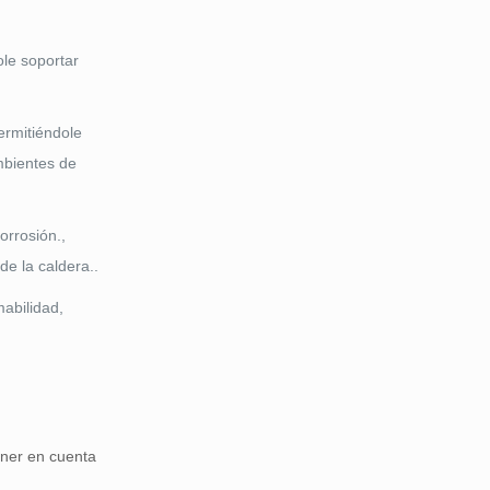
ole soportar
ermitiéndole
mbientes de
orrosión.,
de la caldera..
abilidad,
ener en cuenta