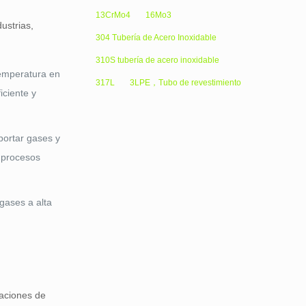
13CrMo4
16Mo3
ustrias,
304 Tubería de Acero Inoxidable
310S tubería de acero inoxidable
temperatura en
317L
3LPE，Tubo de revestimiento
iciente y
portar gases y
s procesos
gases a alta
caciones de