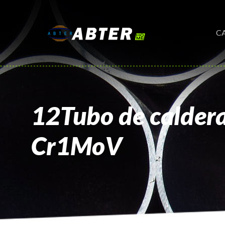
C
12Tubo de caldera
Cr1MoV