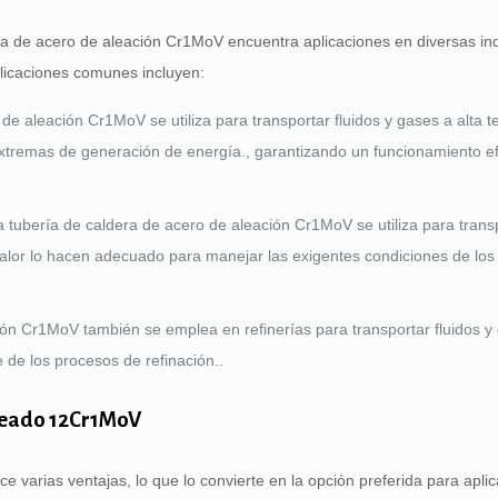
a de acero de aleación Cr1MoV encuentra aplicaciones en diversas ind
plicaciones comunes incluyen:
 de aleación Cr1MoV se utiliza para transportar fluidos y gases a alta 
 extremas de generación de energía., garantizando un funcionamiento ef
 tubería de caldera de acero de aleación Cr1MoV se utiliza para trans
al calor lo hacen adecuado para manejar las exigentes condiciones de lo
ión Cr1MoV también se emplea en refinerías para transportar fluidos y 
 de los procesos de refinación..
aleado 12Cr1MoV
 varias ventajas, lo que lo convierte en la opción preferida para apli