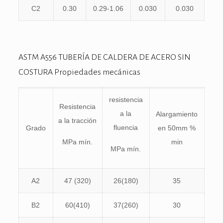
C2
0.30
0.29-1.06
0.030
0.030
ASTM A556 TUBERÍA DE CALDERA DE ACERO SIN
COSTURA Propiedades mecánicas
resistencia
Resistencia
a la
Alargamiento
a la tracción
fluencia
Grado
en 50mm %
MPa mín.
min
MPa mín.
A2
47 (320)
26(180)
35
B2
60(410)
37(260)
30