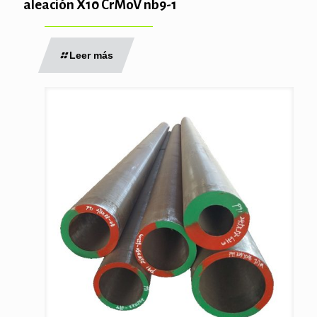
aleación X10 CrMoV nb9-1
Leer más