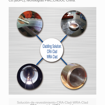
Co.(BUPC),Tecnologías FMC,CNOOC China.
Solución-de-revestimiento-CRA-Clad-WRA-Clad