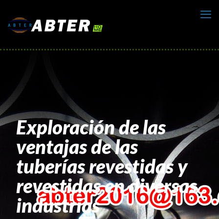
Exploración de las
ventajas de las
tuberías revestidas y
revestidas en diversas
industrias