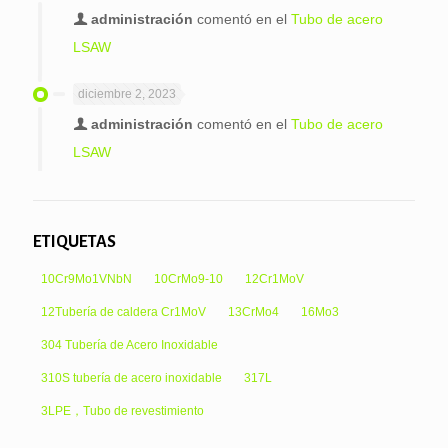
administración
comentó en el
Tubo de acero
LSAW
diciembre 2, 2023
administración
comentó en el
Tubo de acero
LSAW
ETIQUETAS
10Cr9Mo1VNbN
10CrMo9-10
12Cr1MoV
12Tubería de caldera Cr1MoV
13CrMo4
16Mo3
304 Tubería de Acero Inoxidable
310S tubería de acero inoxidable
317L
3LPE，Tubo de revestimiento