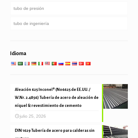
tubo de presión
tubería de perforación pesado peso & collar de
Servicio especial y recubiertos & tubería revestida
Ronda, Plaza & tubo rectangular
taladro
tubo de ingeniería
Pipa galvanizada
Caldera, intercambiador de calor, condensador &
tubo súper calentador
pilotes de tubería & de perforación
servicios generales de ingeniería
Servicio de baja temperatura alta
Idioma
tubo mecánica y precisión
Aleación 625 Inconel® (N06625 de EE.UU. /
W.Nr. 2.4856) Tubería de acero de aleación de
níquel & revestimiento de cemento
julio 25, 2026
DIN 1629 Tubería de acero para calderas sin