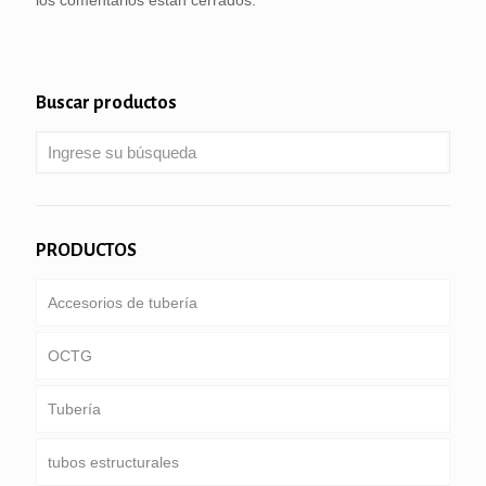
Buscar productos
PRODUCTOS
Accesorios de tubería
OCTG
Tubería
Tubería & carcasa
tubos estructurales
Tubería de perforación
ducto común