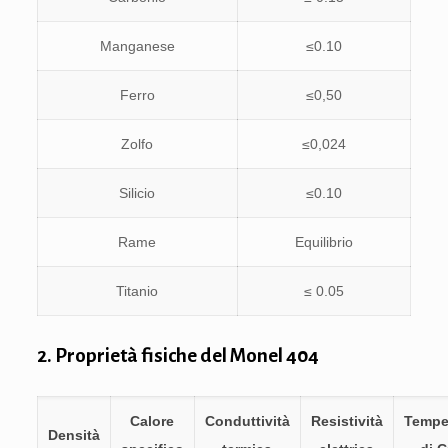
Manganese
≤0.10
Ferro
≤0,50
Zolfo
≤0,024
Silicio
≤0.10
Rame
Equilibrio
Titanio
≤ 0.05
2. Proprietà fisiche del Monel 404
Calore
Conduttività
Resistività
Tempe
Densità