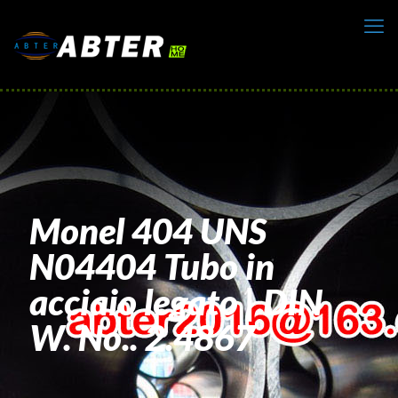
Monel 404 UNS
N04404 Tubo in
acciaio legato | DIN
W. No.. 2.4867