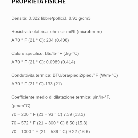
PROPRIETÀ FISICHE
Densità: 0.322 libbre/pollici3, 8.91 g/cm3
Resistività elettrica: ohm-cir mil/ft (microhm-m)
A 70 ° F (21 ° C): 294 (0.498)
Calore specifico: Btu/lb-°F (J/g-°C)
A 70 ° F (21 ° C): 0.0989 (0.414)
Conduttività termica: BTU/ora/piedi2/piedi/°F (W/m-°C)
A 70 ° F (21 ° C)-133 (21)
Coefficiente medio di dilatazione termica: µin/in-°F,
(µm/m°C)
70 – 200 ° F (21 – 93 ° C) 7.39 (13.3)
70 – 572 ° F (21 – 300 ° C) 8.50 (15.3)
70 – 1000 ° F (21 – 539 ° C) 9.22 (16.6)