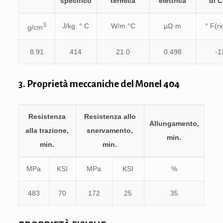
specifico
termica
elettrica
di C
3
J/kg. ° C
W/m.°C
µΩ·m
° F(ri
g/cm
8.91
414
21.0
0.498
-1
3. Proprietà meccaniche del Monel 404
Resistenza
Resistenza allo
Allungamento,
alla trazione,
snervamento,
min.
min.
min.
MPa
KSI
MPa
KSI
%
483
70
172
25
35