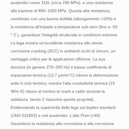
austenitici come 316L (circa 290 MPa), e una resistenza
alla trazione di 800–1000 MPa. Questa alta resistenza,
combinato con una buona duttilità (allungamento >15%) e
la resistenza all'impatto a temperature sub-zero (fino a -50
° C.), garantisce l'integrità strutturale in condizioni estreme.
La lega mostra un'eccellente resistenza allo stress
corrosione cracking (SCC) in ambienti ricchi di cloruro, un
vantaggio critico per le applicazioni offshore. La sua
durezza (in genere 270–300 hb) e bassa coefficiente di
espansione termica (13.7 µm/m°C) ridurre la deformazione
sotto il ciclo termico, mentre l'alta conduttività termica (15
W/m·K) riduce al minimo le crack a caldo durante la
saldatura. tavolo 2 riassume queste proprietà,
Evidenziando la superiorità della lega sul duplex standard
(UNS S31803) e voti austenitici. L'alto Pren (>40)
Garantisce la resistenza alla corrosione e alla corrosione