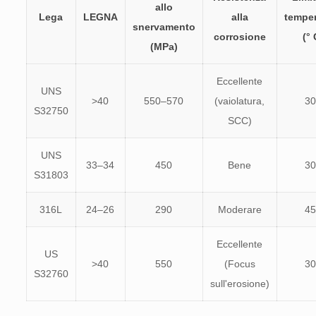
allo
Lega
LEGNA
alla
temper
snervamento
corrosione
(° 
(MPa)
Eccellente
UNS
>40
550–570
(vaiolatura,
30
S32750
SCC)
UNS
33–34
450
Bene
30
S31803
316L
24–26
290
Moderare
45
Eccellente
US
>40
550
(Focus
30
S32760
sull'erosione)