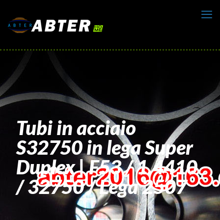
Tubi in acciaio
S32750 in lega Super
Duplex | F53 / 1.4410
/ 32750 / Lega 2507