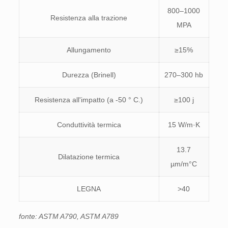
800–1000
Resistenza alla trazione
MPA
Allungamento
≥15%
Durezza (Brinell)
270–300 hb
Resistenza all'impatto (a -50 ° C.)
≥100 j
Conduttività termica
15 W/m·K
13.7
Dilatazione termica
µm/m°C
LEGNA
>40
fonte: ASTM A790, ASTM A789