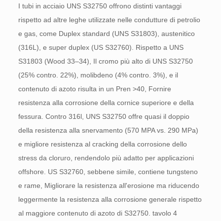
I tubi in acciaio UNS S32750 offrono distinti vantaggi
rispetto ad altre leghe utilizzate nelle condutture di petrolio
e gas, come Duplex standard (UNS S31803), austenitico
(316L), e super duplex (US S32760). Rispetto a UNS
S31803 (Wood 33–34), Il cromo più alto di UNS S32750
(25% contro. 22%), molibdeno (4% contro. 3%), e il
contenuto di azoto risulta in un Pren >40, Fornire
resistenza alla corrosione della cornice superiore e della
fessura. Contro 316l, UNS S32750 offre quasi il doppio
della resistenza alla snervamento (570 MPA vs. 290 MPa)
e migliore resistenza al cracking della corrosione dello
stress da cloruro, rendendolo più adatto per applicazioni
offshore. US S32760, sebbene simile, contiene tungsteno
e rame, Migliorare la resistenza all'erosione ma riducendo
leggermente la resistenza alla corrosione generale rispetto
al maggiore contenuto di azoto di S32750. tavolo 4