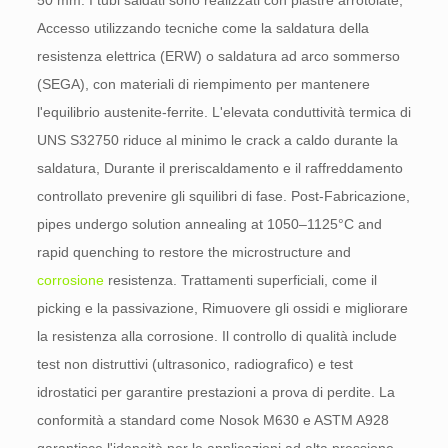
50 mm. I tubi saldati sono realizzati con piastre arrotolate,
Accesso utilizzando tecniche come la saldatura della
resistenza elettrica (ERW) o saldatura ad arco sommerso
(SEGA), con materiali di riempimento per mantenere
l'equilibrio austenite-ferrite. L'elevata conduttività termica di
UNS S32750 riduce al minimo le crack a caldo durante la
saldatura, Durante il preriscaldamento e il raffreddamento
controllato prevenire gli squilibri di fase. Post-Fabricazione,
pipes undergo solution annealing at 1050–1125°C and
rapid quenching to restore the microstructure and
corrosione
resistenza. Trattamenti superficiali, come il
picking e la passivazione, Rimuovere gli ossidi e migliorare
la resistenza alla corrosione. Il controllo di qualità include
test non distruttivi (ultrasonico, radiografico) e test
idrostatici per garantire prestazioni a prova di perdite. La
conformità a standard come Nosok M630 e ASTM A928