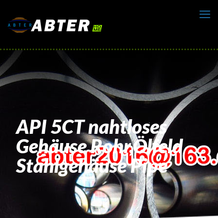
API 5CT nahtloses
Gehäuse Rohr,Ölfeld
Stahlgehäuse Pipe