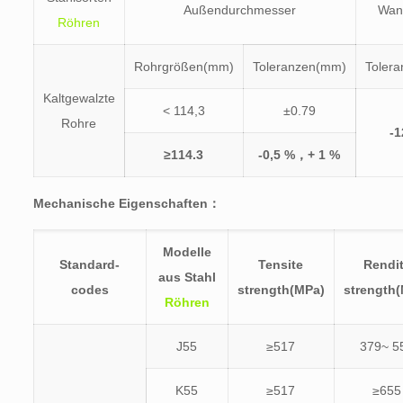
Außendurchmesser
Wan
Röhren
Rohrgrößen(mm)
Toleranzen(mm)
Toler
Kaltgewalzte
< 114,3
±0.79
Rohre
-1
≥114.3
-0,5 %，+ 1 %
Mechanische Eigenschaften：
Modelle
Standard-
Tensite
Rendi
aus Stahl
codes
strength(MPa)
strength
Röhren
J55
≥517
379~ 5
K55
≥517
≥655