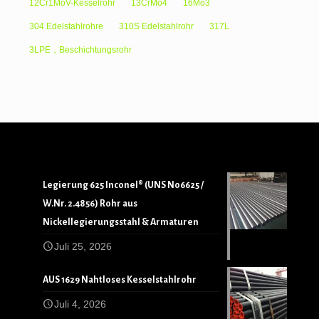
12Cr1MoV-Kesselrohr
13CrMo4
16Mo3
304 Edelstahlrohre
310S Edelstahlrohr
317L
3LPE，Beschichtungsrohr
Legierung 625 Inconel® (UNS N06625 /
W.Nr. 2.4856) Rohr aus
Nickellegierungsstahl & Armaturen
Juli 25, 2026
AUS 1629 Nahtloses Kesselstahlrohr
Juli 4, 2026