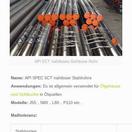
API 5CT nahtloses Gehäuse Rohr
Name:
API SPEC 5CT nahtloser Stahlrohre
Anwendungen:
Es ist allgemein verwendet für
Ölgehäuse
und Schläuche
in Ölquellen
Modelle:
J55，N80，L80，P110 etc..
Maßtoleranz:
Stahlsorten