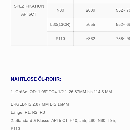
SPEZIFIKATION
N80
≥689
552~ 7
API 5CT
L80(13CR)
≥655
552~ 6
P110
≥862
758~ 9
NAHTLOSE ÖL-ROHR:
1. Größe: OD: 1.05″ TO4 1/2 “, 26.87MM bis 114,3 MM
ERGEBNIS:2.87 MM BIS 16MM
Länge: R1, R2, R3
2. Standard & Klasse: API 5 CT, H40, J55, L80, N80, T95,
P110