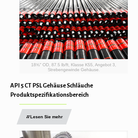
18⅝" OD, 87.5 lb/ft, Klasse K55, Angebot 3,
Strebengewinde Gehäuse.
API 5 CT PSL Gehäuse Schläuche
Produktspezifikationsbereich
Lesen Sie mehr