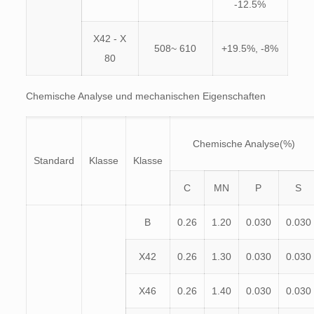
-12.5%
X42 - X
508~ 610
+19.5%, -8%
80
Chemische Analyse und mechanischen Eigenschaften
Chemische Analyse(%)
Standard
Klasse
Klasse
C
MN
P
S
B
0.26
1.20
0.030
0.030
X42
0.26
1.30
0.030
0.030
X46
0.26
1.40
0.030
0.030