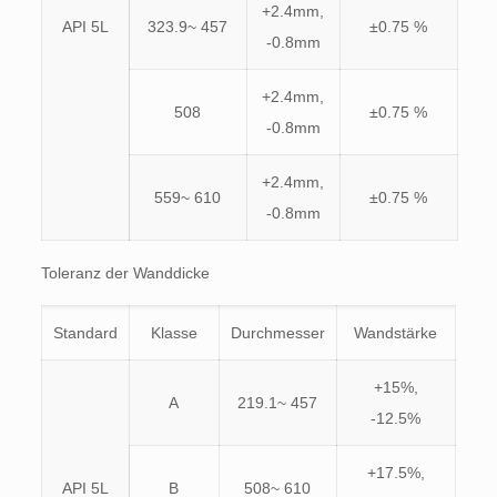
+2.4mm,
API 5L
323.9~ 457
±0.75 %
-0.8mm
+2.4mm,
508
±0.75 %
-0.8mm
+2.4mm,
559~ 610
±0.75 %
-0.8mm
Toleranz der Wanddicke
Standard
Klasse
Durchmesser
Wandstärke
+15%,
A
219.1~ 457
-12.5%
+17.5%,
API 5L
B
508~ 610