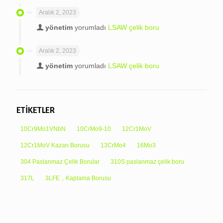
Aralık 2, 2023
yönetim
yorumladı
LSAW çelik boru
Aralık 2, 2023
yönetim
yorumladı
LSAW çelik boru
ETİKETLER
10Cr9Mo1VNbN
10CrMo9-10
12Cr1MoV
12Cr1MoV Kazan Borusu
13CrMo4
16Mo3
304 Paslanmaz Çelik Borular
310S paslanmaz çelik boru
317L
3LFE，Kaplama Borusu