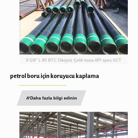
9 5/8" L 80 BTC Dikişsiz Çelik kasa API spec.5CT
petrol boru için koruyucu kaplama
Daha fazla bilgi edinin