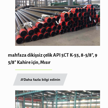
mahfaza dikişsiz çelik API 5CT K-55, 8-5/8″, 9
5/8″ Kahire için, Mısır
Daha fazla bilgi edinin