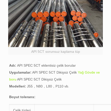
API 5CT sorunsuz kaplama tüp
Adı:
API SPEC 5CT eklentisiz çelik borular
Uygulamalar:
API SPEC 5CT Dikişsiz Çelik
Yağ Gövde ve
boru
API SPEC 5CT Dikişsiz Çelik
Modelleri:
J55，N80，L80，P110 vb.
Boyut tolerans:
Çelik türleri