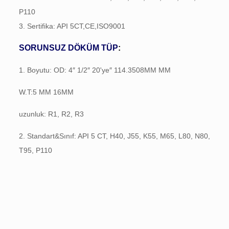
P110
3. Sertifika: API 5CT,CE,ISO9001
SORUNSUZ DÖKÜM TÜP
:
1. Boyutu: OD: 4″ 1/2″ 20'ye″ 114.3508MM MM
W.T:5 MM 16MM
uzunluk: R1, R2, R3
2. Standart&Sınıf: API 5 CT, H40, J55, K55, M65, L80, N80,
T95, P110