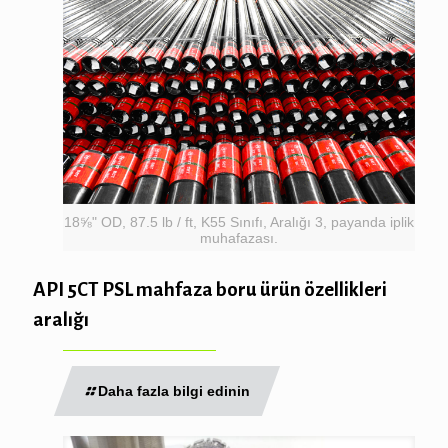
18⅝" OD, 87.5 lb / ft, K55 Sınıfı, Aralığı 3, payanda iplik
muhafazası.
API 5CT PSL mahfaza boru ürün özellikleri
aralığı
Daha fazla bilgi edinin