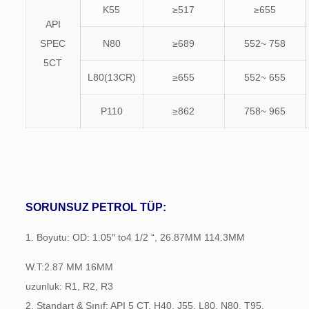
K55
≥517
≥655
API
SPEC
N80
≥689
552~ 758
5CT
L80(13CR)
≥655
552~ 655
P110
≥862
758~ 965
SORUNSUZ PETROL TÜP:
1. Boyutu: OD: 1.05″ to4 1/2 “, 26.87MM 114.3MM
W.T:2.87 MM 16MM
uzunluk: R1, R2, R3
2. Standart & Sınıf: API 5 CT, H40, J55, L80, N80, T95,