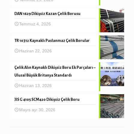
DAN 1629 Dikişsiz Kazan Çelik Borusu
Temmuz 4, 2026
TR 10312 Kaynaklı Paslanmaz Çelik Borular
Haziran 22, 2026
Çelik Alın Kaynaklı Dikişsiz Boru Ek Parçaları –
Ulusal Büyük Britanya Standardı
Haziran 13, 2026
JIS G 4105 SCM420 Dikişsiz Çelik Boru
Mayıs ayı 30, 2026