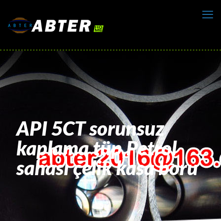
API 5CT sorunsuz
kaplama tüp,Petrol
sahası çelik kasa boru