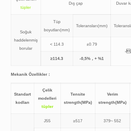
Dış çap
Duvar ka
tüpler
Tüp
Toleransları(mm)
Tolerans
boyutları(mm)
Soğuk
haddelenmiş
< 114.3
±0.79
borular
-
≥114.3
-0,5%，+ %1
Mekanik Özellikler：
Çelik
Standart
Tensite
Verim
modelleri
kodları
strength(MPa)
strength(MPa)
tüpler
J55
≥517
379~ 552