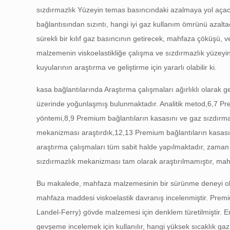
sızdırmazlık Yüzeyin temas basıncındaki azalmaya yol aç
bağlantısından sızıntı, hangi iyi gaz kullanım ömrünü azalt
sürekli bir kılıf gaz basıncının getirecek, mahfaza çöküşü
malzemenin viskoelastikliğe çalışma ve sızdırmazlık yüzeyi
kuyularının araştırma ve geliştirme için yararlı olabilir ki.
kasa bağlantılarında Araştırma çalışmaları ağırlıklı olarak g
üzerinde yoğunlaşmış bulunmaktadır. Analitik metod,6,7 Pr
yöntemi,8,9 Premium bağlantıların kasasını ve gaz sızdırmaz
mekanizması araştırdık,12,13 Premium bağlantıların kasas
araştırma çalışmaları tüm sabit halde yapılmaktadır, zaman
sızdırmazlık mekanizması tam olarak araştırılmamıştır, mahf
Bu makalede, mahfaza malzemesinin bir sürünme deneyi olarak
mahfaza maddesi viskoelastik davranış incelenmiştir. Premi
Landel-Ferry) gövde malzemesi için denklem türetilmiştir.
gevşeme incelemek için kullanılır, hangi yüksek sıcaklık ga