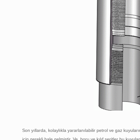
Son yıllarda, kolaylıkla yararlanılabilir petrol ve gaz kuyula
için gerekli hale gelmiştir. Ve, boru ve kılıf şeritler bu k