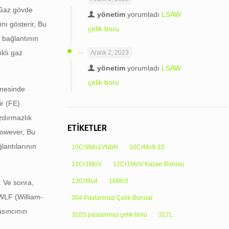
 Gaz gövde
yönetim
yorumladı
LSAW
nı gösterir, Bu
çelik boru
 bağlantının
klı gaz
Aralık 2, 2023
yönetim
yorumladı
LSAW
çelik boru
irmesinde
ir (FE)
zdırmazlık
ETİKETLER
However, Bu
lantılarının
10Cr9Mo1VNbN
10CrMo9-10
12Cr1MoV
12Cr1MoV Kazan Borusu
13CrMo4
16Mo3
. Ve sonra,
 WLF (William-
304 Paslanmaz Çelik Borular
asıncının
310S paslanmaz çelik boru
317L