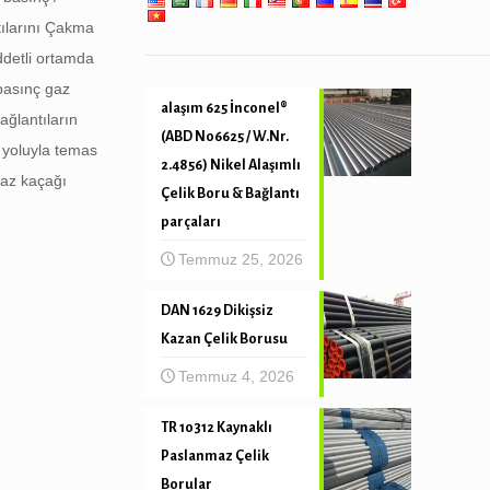
tılarını Çakma
ddetli ortamda
 basınç gaz
alaşım 625 İnconel®
ğlantıların
(ABD N06625 / W.Nr.
e yoluyla temas
2.4856) Nikel Alaşımlı
gaz kaçağı
Çelik Boru & Bağlantı
parçaları
Temmuz 25, 2026
DAN 1629 Dikişsiz
Kazan Çelik Borusu
Temmuz 4, 2026
TR 10312 Kaynaklı
Paslanmaz Çelik
Borular