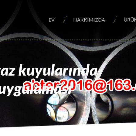
EV
HAKKIMIZDA
ÜRÜ
gaz kuyularında
uygulaması