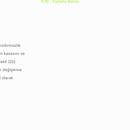
3LFE，Kaplama Borusu
sızdırmazlık
ın kasasını ve
şekil 2(b)
.
er değiştirme
i olarak