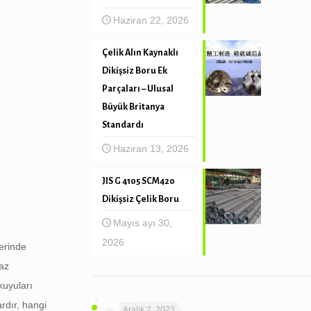
Haziran 22, 2026
Çelik Alın Kaynaklı
Dikişsiz Boru Ek
Parçaları – Ulusal
Büyük Britanya
Standardı
Haziran 13, 2026
JIS G 4105 SCM420
Dikişsiz Çelik Boru
Mayıs ayı 30,
2026
erinde
gaz
kuyuları
rdır, hangi
Aralık 2, 2023