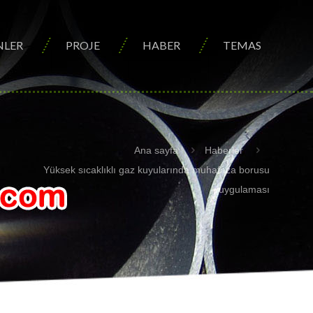
NLER
PROJE
HABER
TEMAS
Ana sayfa
Haberler
Yüksek sıcaklıklı gaz kuyularında muhafaza borusu
uygulaması