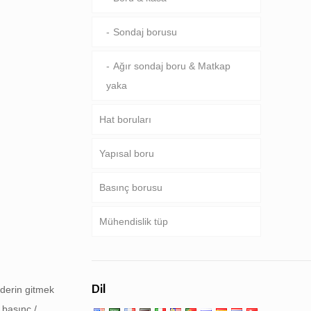
Sondaj borusu
Ağır sondaj boru & Matkap
yaka
Hat boruları
Yapısal boru
Ortak boru hattı
Basınç borusu
Özel servis ve kaplamalı & kaplı
Yuvarlak, kare & dikdörtgen
boru
boru
Mühendislik tüp
Kazan, ısı eşanjörü,
kondansatör & kızdırıcı tüp
Galvanizli boru
Genel mühendislik hizmeti
Boru kazık & sondaj
Düşük yüksek sıcaklıkta servis
Dil
 derin gitmek
Mekanik ve hassas tüp
 basınç /