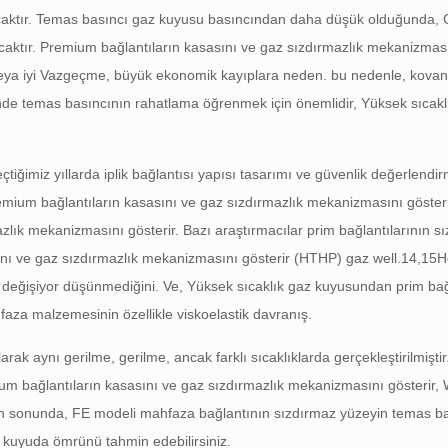
acaktır. Temas basıncı gaz kuyusu basıncından daha düşük olduğunda,
acaktır. Premium bağlantıların kasasını ve gaz sızdırmazlık mekanizması
, veya iyi Vazgeçme, büyük ekonomik kayıplara neden. bu nedenle, kovan
nde temas basıncının rahatlama öğrenmek için önemlidir, Yüksek sıcaklı
eçtiğimiz yıllarda iplik bağlantısı yapısı tasarımı ve güvenlik değerlend
emium bağlantıların kasasını ve gaz sızdırmazlık mekanizmasını göster
lık mekanizmasını gösterir. Bazı araştırmacılar prim bağlantılarının sı
ını ve gaz sızdırmazlık mekanizmasını gösterir (HTHP) gaz well.14,15
 değişiyor düşünmediğini. Ve, Yüksek sıcaklık gaz kuyusundan prim bağ
aza malzemesinin özellikle viskoelastik davranış.
 aynı gerilme, gerilme, ancak farklı sıcaklıklarda gerçekleştirilmiştir
um bağlantıların kasasını ve gaz sızdırmazlık mekanizmasını gösterir,
 En sonunda, FE modeli mahfaza bağlantının sızdırmaz yüzeyin temas b
z kuyuda ömrünü tahmin edebilirsiniz.