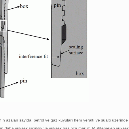
rının azalan sayıda, petrol ve gaz kuyuları hem yeraltı ve sualtı üzerinde
uyuların daha yüksek sıcaklık ve yüksek basınca maruz, Muhtemelen yüksek