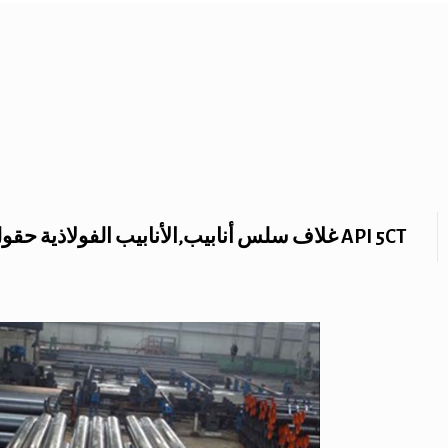
API 5CT غلاف سلس أنابيب,الأنابيب الفولاذية حقول النفط