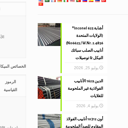
l
أشابة 625 Inconel®
(الولايات المتحدة
الأ
N06625 / W.Nr. 2.4856)
أنابيب الصلب سبائك
النيكل & توصيلات
الخصائص الميكا
يوليو 25, 2026
الدين 1629 الأنابيب
الرموز
الفولاذية غير الملحومة
القياسية
للغلايات
يوليو 4, 2026
أون 10312 أنابيب الفولاذ
المقاوم للصدأ الملحومة
مواصفات PI