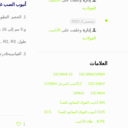
إدارة
وعلقت على
الأنابيب
أنبوب الصب غي
الفولاذية
1. الحجم: التطوير التنظيمي: 4″ 1/2″ 20″ 114.3مم إلى 508 مم
ديسمبر 2, 2023
و:5 مم إلى 16 مم
إدارة
وعلقت على
الأنابيب
الفولاذية
طول: R1, R2, R3
2. القياسية&درجة: API 5 الأشعة المقطعية, H40, J55, K55، M65، L80، N80, T95, P110
العلامات
10CrMo9-10
10Cr9Mo1VNbN
12Cr1MoV
12أنابيب المرجل Cr1MoV
16Mo3
13CrMo4
304 أنابيب الفولاذ المقاوم للصدأ
310S أنبوب الفولاذ المقاوم للصدأ
317L
3LPE，طلاء الأنابيب
1