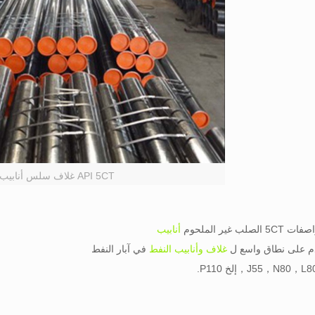
API 5CT غلاف سلس أنابيب
أنابيب
 على نطاق واسع ل
غلاف وأنابيب النفط
في آبار النفط
J55，N80，L8，إلخ P110.