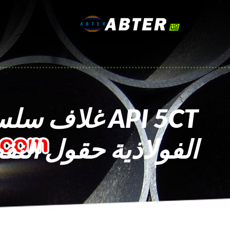
API 5CT غلاف 
الفولاذية حقول النف