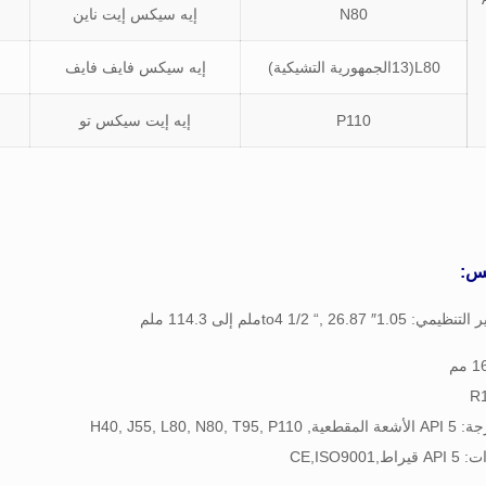
N80
إيه سيكس إيت ناين
L80(13الجمهورية التشيكية)
إيه سيكس فايف فايف
P110
إيه إيت سيكس تو
س: