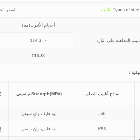
Types of stee
أنابيب
القطر ال
أحجام الأنبوب(مم)
نابيب المدلفنة على البارد
＜ 114.3
≥114.3
نيكية：
نماذج أنابيب الصلب
Strength(MPa) تينسيتي
a
J55
إيه فايف وان سيفن
K55
إيه فايف وان سيفن
إ
A