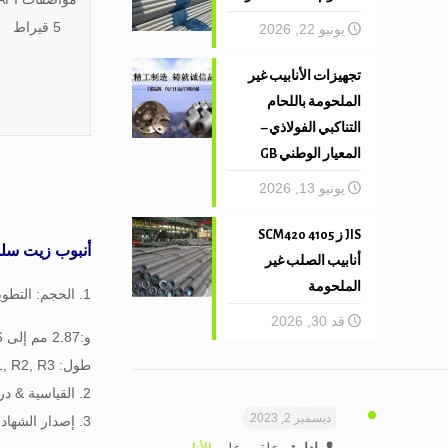
5 قيراط
يونيو 22, 2026
تجهيزات الأنابيب غير
الملحومة باللحام
التناكبي الفولاذي –
المعيار الوطني GB
يونيو 13, 2026
JIS ز 4105 SCM420
أنبوب زيت سل
أنابيب الصلب غير
الملحومة
1. الحجم: التطوير التنظيمي: 1.05″ to4 1/2 “, 26.87ملم إلى 114.3 ملم
قد 30, 2026
و:2.87 مم إلى 16 مم
طول: R1, R2, R3
2. القياسية & درجة: API 5 الأشعة المقطعية, H40, J55, L80, N80, T95, P110
ديسمبر 2, 2023
3. إصدار الشهادات: API 5 قيراط,CE,ISO9001