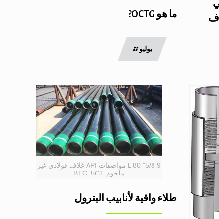
ي
ما هو OCTG?
اف
يوليو
9 5/8" L 80 مواصفات API غلاف فولاذي غير
ملحوم BTC. 5CT
طلاء واقية لأنابيب البترول