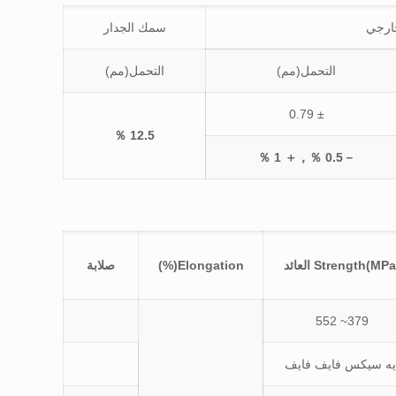
خارجي
سمك الجدار
التحمل(مم)
التحمل(مم)
± 0.79
12.5 ％
－0.5 ％，＋ 1 ％
Strength(MP) العائد
Elongation(%)
صلابة
379~ 552
يه سيكس فايف فايف