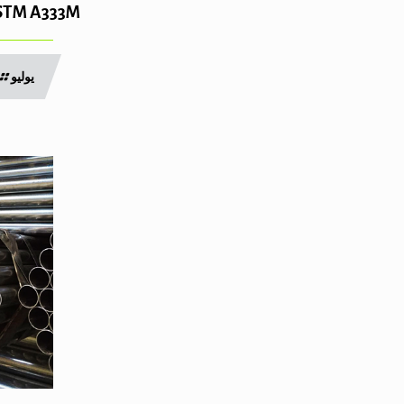
ASTM A333M أنابيب تكسير ال
يوليو