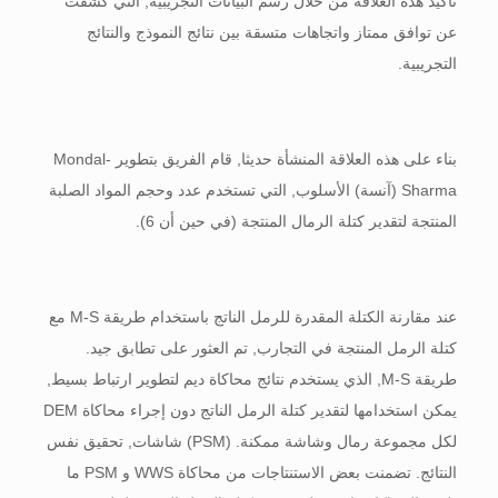
تأكيد هذه العلاقة من خلال رسم البيانات التجريبية, التي كشفت
عن توافق ممتاز واتجاهات متسقة بين نتائج النموذج والنتائج
التجريبية.
بناء على هذه العلاقة المنشأة حديثا, قام الفريق بتطوير Mondal-
Sharma (آنسة) الأسلوب, التي تستخدم عدد وحجم المواد الصلبة
المنتجة لتقدير كتلة الرمال المنتجة (في حين أن 6).
عند مقارنة الكتلة المقدرة للرمل الناتج باستخدام طريقة M-S مع
كتلة الرمل المنتجة في التجارب, تم العثور على تطابق جيد.
طريقة M-S, الذي يستخدم نتائج محاكاة ديم لتطوير ارتباط بسيط,
يمكن استخدامها لتقدير كتلة الرمل الناتج دون إجراء محاكاة DEM
لكل مجموعة رمال وشاشة ممكنة. (PSM) شاشات, تحقيق نفس
النتائج. تضمنت بعض الاستنتاجات من محاكاة WWS و PSM ما