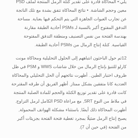
يلي:• المحاكاة قادرة على تقدير كتلة الرمل المنتجة لملف PSD
معين وحجم الشاشة. • نتائج المحاكاة تتفق بشدة مع تلك الناتجة
عن تجارب العبوات الجاهزة التي يتم التحكم فيها بعناية. مساحة
التدفق المفتوح أكبر بالنسبة لـ PSMs أحادية الطبقة مقارنة
بهندسة الفتحة من نفس التصنيف ومنطقة التدفق المفتوحة
القياسية. كتلة إنتاج الرمال من PSMs أحادية الطبقة.
12ثم حول الباحثون انتباههم إلى الحلول التحليلية ومحاكاة مونت
كارلو للتنبؤ بإنتاج الرمال من خلال شاشات WWS و PSM في ظل
ظروف اختبار الطين.. أظهرت نتائجهم أن الحل التحليلي والمحاكاة
العددية كانا متفقين بشكل ممتاز. أظهر الفريق أن طرقه المقترحة
كانت قادرة على تقدير توزيع الكتلة والحجم للمادة الصلبة المنتجة
في ملاط ​​من النوع SRT, مع مراعاة PSD الكامل لرمل التزاوج.
أظهرت المحاكاة ذلك أيضًا, باستثناء مشكلة الهواتف المحمولة,
يصبح إنتاج الرمل ضئيلًا بمجرد تغطية فتحة الفتحة بجزيئات أكبر
من الفتحة (في حين أن 7).