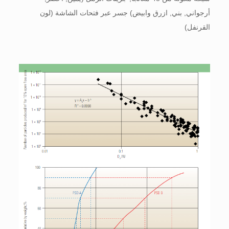
أرجواني, بني, ازرق وابيض) جسر عبر فتحات الشاشة (لون
القرنفل)