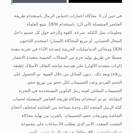
في حين أن 5. محاكاة اختبارات احتباس الرمال باستخدام طريقة
العناصر المنفصلة (الى ال). باستخدام DEM, يتتبع العلماء
معلومات مثل الكتلة, سرعة, القوة والزخم حول كل جسيم داخل
المجال الحسابي, أو مربع المحاكاة (اليسار). استخدم الباحثون
DEM ومحاكي الديناميكيات الجزيئية لنمذجة الأداء في تجربة معدة
مسبقًا عن طريق توليد حزم من المجالات الحبيبية متعددة الانتشار
(كرات متعددة الالوان) على هندسة شاشة التفاف الأسلاك (طبقة
زرقاء) وبعد ذلك ، ديون السائل من خلال العبوة. تم الحصول على
الحجم الفردي وعدد الجسيمات لكل حجم من توزيع حجم
الجسيمات المقاس لعينة رمل التكوين المستخدمة في التجربة
المقابلة. ثم تم استخدام محاكاة طريقة العناصر المنفصلة لحساب
كتلة الرمل المنتجة لكل وحدة مساحة من الشاشة لمختلف أحجام
الشاشة وتوزيعات حجم الجسيمات. بالقرب من نهاية محاكاة
التشتت المتعدد, الأمر الذي يتطلب 24 ساعات على مجموعة
شبكة مكونة من 48 معالجًا, جزيئات الرمل (يمين, أخضر,