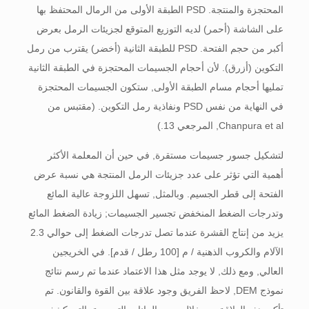
المحتجزة والمنتجة. PSD الطبقة الأولى من الرمال المحتفظ بها
على الشاشة (أحمر) لديه التوزيع المتوقع لجزيئات الرمل بعرض
أكبر من حجم الفتحة. PSD للطبقة الثانية (أخضر) يقترب من رمل
التكوين (أزرق). لأن أحجام الجسيمات المحتجزة في الطبقة الثانية
تمليها أحجام مسام الطبقة الأولى, ستكون الجسيمات المحتجزة
في النهاية من نفس PSD ونفاذية رمل التكوين. (مقتبس من
Chanpura et al, المرجعي 13.)
لتشكيل جسور جسيمات مستقرة, في حين أن المعلمة الأكثر
أهمية التي تؤثر على عدد جزيئات الرمل المنتجة هي نسبة عرض
الفتحة إلى قطر الجسيم. وبالمثل, تسهل اللزوجة عالية المائع
وتدرجات الضغط المنخفض تجسير الجسيمات; زيادة الضغط المائع
يزيد من إنتاج القشرة عندما تصل تدرجات الضغط إلى حوالي 2.3
الآلام والكروب الذهنية / م [100 رطل / قدم]. في الخريجين
العالي, ومع ذلك, لا يوجد مثل هذا الاعتماد عندما تم رسم نتائج
نموذج DEM, لاحظ الفريق وجود علاقة بين القوة والقانون. تم