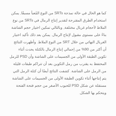
كما هو الحال في حالة نمذجة SRTs من النوع المُعبأ مسبقًا, يمكن
استخدام الطرق المقترحة لتقدير إنتاج الرمال في SRTs من نوع
الملاط لأحجام غربال مختلفة, وبالتالي تمكين اختيار حجم الشاشة
بناءً على مستوى مقبول لإنتاج الرمال. يمكن بعد ذلك تأكيد اختيار
الغربال النهائي من خلال SRT من النوع الملاط. وأظهرت النتائج
أن أكثر من 90% من إجمالي إنتاج الرمال بالكتلة يحدث أثناء
تكوين الطبقة الأولى من الجسيمات على الشاشة وأن PSD للرمل
المحتفظ به يقترب من رمل التكوين بعد أن تتراكم طبقات قليلة
من الرمل على الشاشة. كشفت النتائج أيضًا أن كتلة الرمل التي
يتم إنتاجها أثناء تكوين الطبقة الأولى من الجسيمات على الشاشة
مستقلة عن شكل PSD للحبوب الأصغر من حجم فتحة الفتحة
ويتحكم بها الشكل.