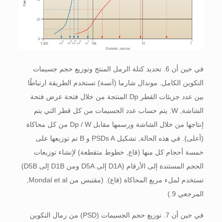
في حين أن 6. تحديد كتلة الرمل المنتج وتوزيع حجم جسيمات
التكوين الكامل. موندال شارما (آنسة) تستخدم الطريقة ارتباطًا
بين عدد جزيئات القطر Dp المنتجة من خلال فتحة عرض فتحة
الشاشة, W. يتم حساب عدد الجسيمات من كل قطر التي يتم
إنتاجها من خلال الشاشة ورسمها مقابل Dp / W من كل محاكاة
(أعلى). في هذه الحالة, تشكيل PSDs A و B تم توزيعها على
خمسة أحجام كل منها (قاع, خطوط متقطعة) لإنشاء توزيعات
الحجم المستندة إلى الأرقام (D1A إلى D5A ومن D1B إلى D5B)
تستخدم لملء مربع المحاكاة (قاع). (مقتبس من Mondal et al,
المرجعي 9.)
في حين أن 7. توزيع حجم الجسيمات (PSD) من رمال التكوين