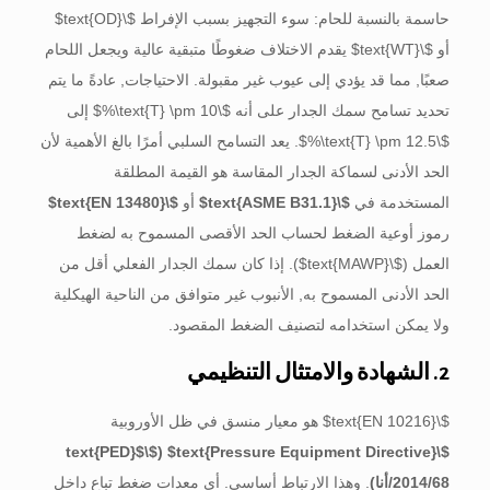
حاسمة بالنسبة للحام: سوء التجهيز بسبب الإفراط
$\text{OD}$
أو
$\text{WT}$
يقدم الاختلاف ضغوطًا متبقية عالية ويجعل اللحام
صعبًا, مما قد يؤدي إلى عيوب غير مقبولة. الاحتياجات, عادةً ما يتم
تحديد تسامح سمك الجدار على أنه
$\text{T} \pm 10\%$
إلى
$\text{T} \pm 12.5\%$
. يعد التسامح السلبي أمرًا بالغ الأهمية لأن
الحد الأدنى لسماكة الجدار المقاسة هو القيمة المطلقة
المستخدمة في
$\text{ASME B31.1}$
أو
$\text{EN 13480}$
رموز أوعية الضغط لحساب الحد الأقصى المسموح به لضغط
العمل (
$\text{MAWP}$
). إذا كان سمك الجدار الفعلي أقل من
الحد الأدنى المسموح به, الأنبوب غير متوافق من الناحية الهيكلية
ولا يمكن استخدامه لتصنيف الضغط المقصود.
2. الشهادة والامتثال التنظيمي
$\text{EN 10216}$
هو معيار منسق في ظل الأوروبية
$\text{PED}$
(
$\text{Pressure Equipment Directive}$
2014/68/أنا)
. وهذا الارتباط أساسي. أي معدات ضغط تباع داخل