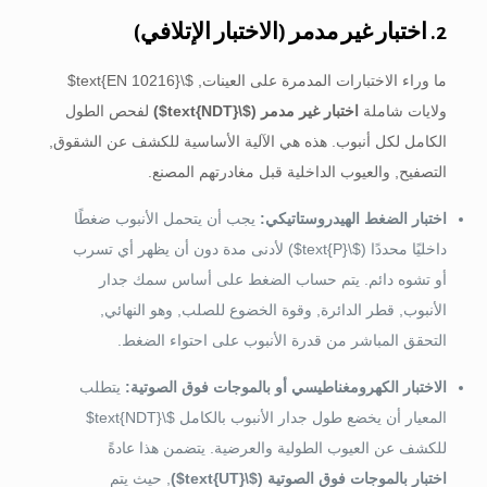
2. اختبار غير مدمر (الاختبار الإتلافي)
ما وراء الاختبارات المدمرة على العينات,
$\text{EN 10216}$
ولايات شاملة
اختبار غير مدمر (
$\text{NDT}$
)
لفحص الطول
الكامل لكل أنبوب. هذه هي الآلية الأساسية للكشف عن الشقوق,
التصفيح, والعيوب الداخلية قبل مغادرتهم المصنع.
اختبار الضغط الهيدروستاتيكي:
يجب أن يتحمل الأنبوب ضغطًا
داخليًا محددًا (
$\text{P}$
) لأدنى مدة دون أن يظهر أي تسرب
أو تشوه دائم. يتم حساب الضغط على أساس سمك جدار
الأنبوب, قطر الدائرة, وقوة الخضوع للصلب, وهو النهائي,
التحقق المباشر من قدرة الأنبوب على احتواء الضغط.
الاختبار الكهرومغناطيسي أو بالموجات فوق الصوتية:
يتطلب
المعيار أن يخضع طول جدار الأنبوب بالكامل
$\text{NDT}$
للكشف عن العيوب الطولية والعرضية. يتضمن هذا عادةً
اختبار بالموجات فوق الصوتية (
$\text{UT}$
)
, حيث يتم