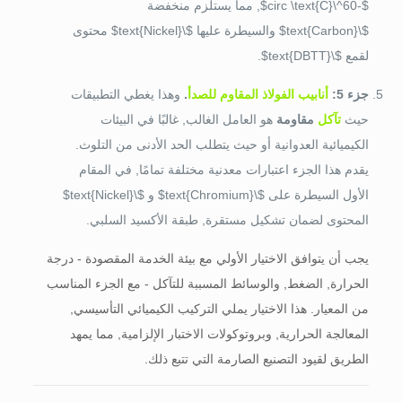
$-60^\circ \text{C}$
, مما يستلزم منخفضة
$\text{Carbon}$
والسيطرة عليها
$\text{Nickel}$
محتوى
لقمع
$\text{DBTT}$
.
جزء 5:
أنابيب الفولاذ المقاوم للصدأ
.
وهذا يغطي التطبيقات
حيث
تآكل
مقاومة
هو العامل الغالب, غالبًا في البيئات
الكيميائية العدوانية أو حيث يتطلب الحد الأدنى من التلوث.
يقدم هذا الجزء اعتبارات معدنية مختلفة تمامًا, في المقام
الأول السيطرة على
$\text{Chromium}$
و
$\text{Nickel}$
المحتوى لضمان تشكيل مستقرة, طبقة الأكسيد السلبي.
يجب أن يتوافق الاختيار الأولي مع بيئة الخدمة المقصودة - درجة
الحرارة, الضغط, والوسائط المسببة للتآكل - مع الجزء المناسب
من المعيار. هذا الاختيار يملي التركيب الكيميائي التأسيسي,
المعالجة الحرارية, وبروتوكولات الاختبار الإلزامية, مما يمهد
الطريق لقيود التصنيع الصارمة التي تتبع ذلك.