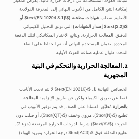
سبائك الفولاذ المستخدمة في درجات حرارة عالية. يفرض المعيار
إمكانية التتبع الكامل من الأنبوب النهائي إلى المغرفة الفولاذية
الأصلية, تتطلب
شهادات مطحنة (
$\text{EN 10204 3.1}$
أو
$\text{3.2}$
إصدار الشهادات)
التي توثق التحليل الكيميائي
الدقيق, المعالجة الحرارية, ونتائج الاختبار الميكانيكي لتلك الدفعة
المحددة, ضمان المستخدم النهائي أنه تم الحفاظ على النقاء
المحدد طوال عملية صناعة الفولاذ الأولية.
2. المعالجة الحرارية والتحكم في البنية
المجهرية
الخصائص النهائية لل
$\text{EN 10216}$
لا يتم تحديد الأنابيب
فقط عن طريق الكيمياء ولكن عن طريق الإلزامية
المعالجة
بالحرارة
مُطبَّق. اعتمادا على الصف, قد يتم توفير الأنبوب في
تطبيع (
$\text{N}$
), مروي وخفف (
$\text{QT}$
), أو صلب دون
الحرجة (
$\text{A}$
) شرط. لدرجات الحرارة المرتفعة (جزء 2),
تطبيع (التدفئة فوق
$\text{AC3}$
درجة الحرارة وتبريد الهواء)