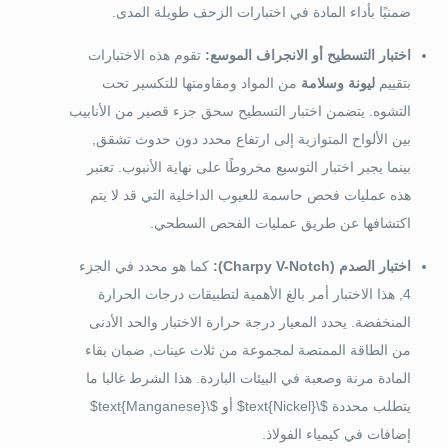
ضمنيًا بأداء المادة في اختبارات الزحف طويلة المدى.
اختبار التسطيح أو الانجراف الموسع:
تقوم هذه الاختبارات
بتقييم
ليونة وسلامة
من المواد ومقاومتها للتكسير تحت
التشوه. يتضمن اختبار التسطيح سحق جزء قصير من الأنابيب
بين الألواح المتوازية إلى ارتفاع محدد دون حدوث تشقق,
بينما يجبر اختبار التوسيع مخروطًا على نهاية الأنبوب. تعتبر
هذه عمليات فحص حاسمة للعيوب الداخلية التي قد لا يتم
اكتشافها عن طريق عمليات الفحص السطحي.
اختبار الصدم (Charpy V-Notch):
كما هو محدد في الجزء
4, هذا الاختبار أمر بالغ الأهمية لتطبيقات درجات الحرارة
المنخفضة. يحدد المعيار درجة حرارة الاختبار والحد الأدنى
من الطاقة الممتصة لمجموعة من ثلاث عينات, ضمان بقاء
المادة مرنة وصعبة في البيئات الباردة. هذا الشرط غالبا ما
يتطلب محددة
$\text{Nickel}$
أو
$\text{Manganese}$
إضافات في كيمياء الفولاذ.