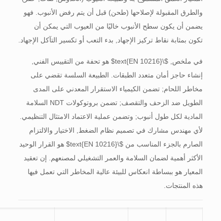
والطرق المقبولة لإصلاحها (طحن) قبل أن يتم رفض الأنبوب. فهو
يضمن أن يكون سطح الأنبوب خاليًا من العيوب التي يمكن أن
تكون بمثابة نقاط تركيز الإجهاد, بدء التعب أو تكسير التآكل الإجهاد.
في ملخص,
$\text{EN 10216}$
هو تحفة من التقييس الفني,
إنشاء حاجز أمان متعدد الطبقات. الطبيعة السلسة تقضي على
مخاطر اللحام; تضمن الكيمياء الاستقرار المعدني على المدى
الطويل ضد الزحف والتقصف; تضمن بروتوكولات NDT السلامة
المادية لكل طول أنبوب; وتضمن عملية الاعتماد الامتثال التنظيمي.
لأي مهندس مشارك في تصميم نظام الضغط, الاختيار والالتزام
الصارم بالجزء المناسب من
$\text{EN 10216}$
هو القرار الوحيد
الأكثر أهمية لضمان السلامة والعمر التشغيلي لمصنعهم. إن تعقيد
المعيار هو ببساطة انعكاس للبيئة عالية المخاطر التي تعمل فيها
هذه المنتجات.