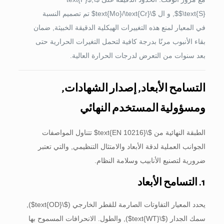
$\text{S}$
, و ال
$\text{Mo}/\text{Cr}$
تم تصميم النسبة
في المعيار لمنع هذه التغييرات الهيكلية الدقيقة الخبيثة, ضمان
بقاء الأنبوب مرنًا بدرجة كافية لتحمل التغيرات الحرارية حتى
بعد سنوات من التعرض لدرجات الحرارة العالية.
التسامح الأبعاد, إصدار الشهادات,
ومسؤولية المستخدم النهائي
الطبقة النهائية من
$\text{EN 10216}$
تتناول المواصفات
الجوانب العملية لدقة الأبعاد والامتثال التنظيمي, والتي تعتبر
ضرورية لتصنيع الأنابيب وسلامة النظام.
1. التسامح الأبعاد
يحدد المعيار التفاوتات الصارمة للقطر الخارجي (
$\text{OD}$
),
سمك الجدار (
$\text{WT}$
), والطول. الانحرافات المسموح بها