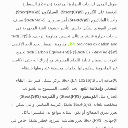
طويل المدى. لدرجات الحرارة المرتفعة (جزء 2), السيطرة
الدقيقة على
الكروم (
$\text{Cr}$
)
,
السيليكون (
$\text{Mo}$
)
,
وأحيانا
الفاناديوم (
$\text{V}$
)
أمر ضروري.
$\text{Mo}$
يضاف
لتعزيز القوة و, بشكل حاسم, لتأخير خشونة البنية المجهرية في
درجات حرارة عالية, وبالتالي تحسين مقاومة الزحف.
$\text{Cr}$
provides oxidation and
تآكل
مقاومة. المعيار يحدد الحد الأقصى
$\text{Carbon Equivalent}$
$\text{C}_{\text{eq}}$
(
) لجميع
الدرجات لضمان قابلية اللحام المقبولة, مع إدراك أنه حتى الأنابيب
غير الملحومة سيكون لها لحامات محيطية عند ربطها بالنظام.
بالإضافة إلى,
$\text{EN 10216}$
يركز بشكل كبير على
النقاء
المعدني وإمكانية التتبع
. الحد الأقصى المسموح به للشوائب
الضارة مثل
الفوسفور (
$\text{P}$
)
و
الكبريت (
$\text{S}$
)
منخفضة للغاية.
$\text{S}$
يشكل كبريتيد المنغنيز, والتي يمكن أن
تعزز تمزق الصفائح أو تكون بمثابة مواقع بدء لتكسير التآكل
الإجهادي.
$\text{P}$
يعزز هشاشة المزاج, خطير بشكل خاص في