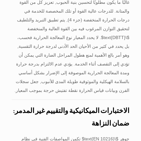
غالبًا ما يكون مطلوبًا لتحسين بنية الحبوب, تعزيز كل من القوة
والمتانة. للدرجات عالية القوة أو تلك المخصصة للخدمة في
درجات الحرارة المنخفضة (جزء 4), يتم تطبيق التبريد والتلطيف
لتحقيق التوازن المرغوب فيه بين القوة العالية والمنخفضة
$\text{DBTT}$
. لا يحدد المعيار نوع المعالجة الحرارية فحسب،
بل يحدد في كثير من الأحيان الحد الأدنى لدرجة حرارة التقسية,
وهو أمر بالغ الأهمية لمنع هطول المراحل الضارة التي يمكن أن
تؤدي إلى التقصف أثناء الخدمة. يؤدي عدم الالتزام بدرجة حرارة
ومدة المعالجة الحرارية الموصوفة إلى الإضرار بشكل أساسي
بالسلامة الهيكلية والموثوقية طويلة المدى للأنبوب, جعل سجلات
الفرن وبيانات قياس الحرارة نقطة تفتيش حرجة بموجب المعيار.
الاختبارات الميكانيكية والتقييم غير المدمر:
ضمان النزاهة
جوهر
$\text{EN 10216}$
تكمن المواصفات الفنية في نظام