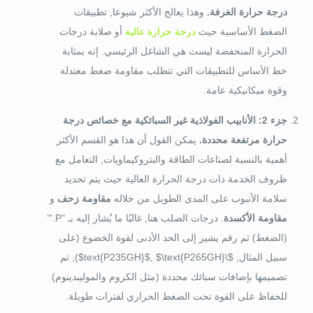
درجة حرارة الغرفة.
وهذا يعالج الأكثر شيوعا, تطبيقات
الضغط الأساسية حيث
درجة حرارة عالية
أو صلابة درجات
الحرارة المنخفضة ليست هي الشاغل الرئيسي. إنه بمثابة
خط الأساس للتطبيقات التي تتطلب مقاومة ضغط معتدلة
وقوة ميكانيكية عامة.
جزء 2: الأنابيب الفولاذية غير السبائكية مع خصائص درجة
حرارة مرتفعة محددة.
يمكن القول أن هذا هو القسم الأكثر
أهمية بالنسبة لصناعات الطاقة والبتروكيماويات, التعامل مع
ظروف الخدمة ذات درجة الحرارة العالية حيث يتم تحديد
سلامة الأنبوب على المدى الطويل من خلاله
مقاومة زحف
و
مقاومة الأكسدة
. درجات الصلب هنا, غالبًا ما يُشار إليه بـ "P."’
(الضغط) ثم رقم يشير إلى الحد الأدنى لقوة الخضوع (على
سبيل المثال,
$\text{P235GH}$
$\text{P265GH}$
,
), تم
تصميمها بإضافات سبائك محددة (مثل الكروم والموليبدينوم)
للحفاظ على القوة تحت الضغط الحراري لفترات طويلة.