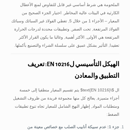
الملحومة هي شرط أساسي غير قابل للتفاوض لمنع الأعطال
الكارثية في البيئات عالية المخاطر. اختيار الجزء الصحيح من
المعيار – الأجزاء 1 من خلال 5, تغطي الفولاذ غير السبائك وسبائك
الفولاذ المرتفعة, تحت الصفر, وتطبيقات محددة لدرجات الحرارة
المرتفعة هي الأولى, الأكثر أهمية, وغالبا ما يكون القرار الأكثر
تعقيدا, التأثير بشكل عميق على سلسلة الشراء والتصنيع بأكملها.
الهيكل التأسيسي لEN 10216: تعريف
التطبيق والمعادن
ال
$\text{EN 10216}$
يتم تقسيم المعيار منطقيا إلى خمسة
أجزاء متميزة, يعالج كل منها مجموعة فريدة من ظروف التشغيل
ومتطلبات المواد, إظهار النهج الشامل للمعيار تجاه تنوع تطبيقات
الضغط:
جزء 1: عدم سبيكة أنابيب الصلب مع خصائص معينة من