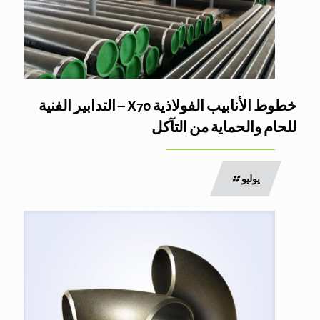
خطوط الأنابيب الفولاذية X70 – التدابير الفنية
للحام والحماية من التآكل
يوليو