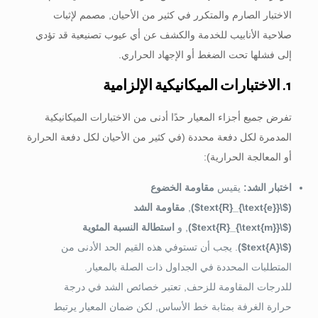
الاختبار الصارم والمتكرر في كثير من الأحيان, مصمم لإثبات
صلاحية الأنابيب للخدمة والكشف عن أي عيوب تصنيعية قد تؤدي
إلى فشلها تحت الضغط أو الإجهاد الحراري.
1. الاختبارات الميكانيكية الإلزامية
تفرض جميع أجزاء المعيار حدًا أدنى من الاختبارات الميكانيكية
المدمرة لكل دفعة محددة (في كثير من الأحيان لكل دفعة الحرارة
أو المعالجة الحرارية):
اختبار الشد:
يقيس
مقاومة الخضوع
(
$\text{R}_{\text{e}}$
)
,
مقاومة الشد
(
$\text{R}_{\text{m}}$
)
, و
استطالة النسبة المئوية
(
$\text{A}$
)
. يجب أن تستوفي هذه القيم الحد الأدنى من
المتطلبات المحددة في الجداول ذات الصلة بالمعيار.
للدرجات المقاومة للزحف, تعتبر خصائص الشد في درجة
حرارة الغرفة بمثابة خط الأساس, لكن ضمان المعيار يرتبط