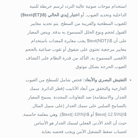
استخدام موجات صوتية عالية التردد لرسم خريطة للبنية
الداخلية وتحديد العيوب, أو
اختبار إيدي الحالي (
$\text{ET}$
)
للعيوب السطحية والقريبة من السطح. يتم تحديد معايير
القبول لحجم ونوع الخلل المسموح به بدقة, وينص المعيار
على أن
$\text{NDT}$
يجب معايرة المعدات باستخدام
معايير مرجعية تحتوي على شقوق أو ثقوب صناعية بالحجم
الأقصى المسموح به, التأكد من قدرة النظام على اكتشاف
العيوب الحرجة بشكل موثوق.
التفتيش البصري والأبعاد:
فحص شامل للسطح من العيوب
الخارجية والتحقق من أبعاد الأنابيب (قطر الدائرة, سمك
الجدار, والاستقامة) ضد التفاوتات المحددة. يسمح المعيار
بالتسامح السلبي على سمك الجدار (على سبيل المثال,
$\text{-12.5\%}$
أو
$\text{-10\%}$
), وهي معلمة حاسمة,
حيث أن الحد الأدنى الفعلي لسمك الجدار هو الأساس
لحساب ضغط التشغيل الآمن ويجب فحصه بعناية.