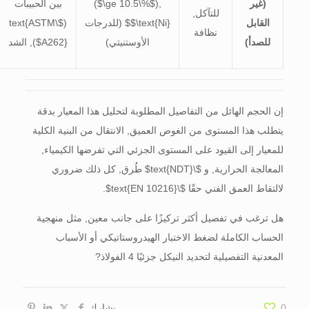
(غير
),
$\ge 10.5\%$
(
بين الحبيبات
للتآكل,
القابل
$\text{Ni}$
(للدرجات
(
$\text{ASTM
نظافة
للصدأ)
الأوستنيتي)
A262}$
), الشد
إن الحجم الهائل من التفاصيل المطلوبة لتحليل هذا المعيار بدقة
يتطلب هذا المستوى من الغوص العميق, الانتقال من البنية الكلية
للمعيار إلى القيود على المستوى الجزئي التي تفرضها الكيمياء,
المعالجة الحرارية, و
$\text{NDT}$
طُرق, كل ذلك ضروري
لالتقاط العمق الفني حقًا
$\text{EN 10216}$
.
هل ترغب في تفصيل أكثر تركيزًا على جانب معين, مثل منهجية
الحساب الكاملة لضغط الاختبار الهيدروستاتيكي أو الأسباب
المعدنية التفصيلية لتحديد النيكل جزئيًا 4 الفولاذ?
0
يشارك