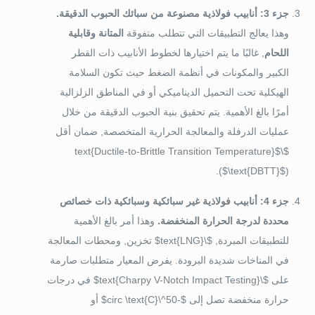
جزء 3: أنابيب فولاذية مصنوعة من سبائك الحبوب الدقيقة.
وهذا يعالج التطبيقات التي تتطلب متفوقة
المتانة وقابلية
اللحام
, غالبًا ما يتم اختيارها لخطوط الأنابيب ذات القطر
الكبير والمكونات في أنظمة الضغط حيث تكون السلامة
الهيكلية تحت التحميل الديناميكي أو في المناطق الزلزالية
أمرًا بالغ الأهمية. يتم تحقيق بنية الحبوب الدقيقة من خلال
عمليات الدرفلة والمعالجة الحرارية المتخصصة, ضمان أقل
$\text{Ductile-to-Brittle Transition Temperature}$
(
$\text{DBTT}$
).
جزء 4: أنابيب فولاذية غير سبائكية وسبائكية ذات خصائص
محددة لدرجة الحرارة المنخفضة.
وهذا أمر بالغ الأهمية
للتطبيقات المبردة,
$\text{LNG}$
تخزين, ومحطات المعالجة
في المناخات شديدة البرودة. يفرض المعيار متطلبات صارمة
على
$\text{Charpy V-Notch Impact Testing}$
في درجات
حرارة منخفضة تصل إلى
$-50^\circ \text{C}$
أو