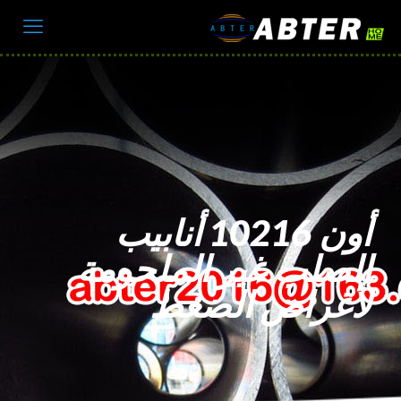
أون 10216 أنابيب
الصلب غير الملحومة
لأغراض الضغط