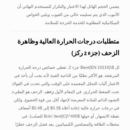
يضمن الحجم الهائل لهذا الاختبار والتكرار للمستخدم النهائي أن
الأنبوب الذي يتم تسليمه خالي من العيوب ويلبي الخواص
الميكانيكية المطلوبة للخدمة الحرجة للسلامة.
متطلبات درجات الحرارة العالية وظاهرة
الزحف (جزء 2 ركز)
ال
$\text{EN 10216}$
جزء 2, تغطي خصائص درجة الحرارة
المرتفعة, هو الأكثر تطلبًا من الناحية الفنية لأنه يجب أن يأخذ في
الاعتبار آليات التحلل المعتمدة على الوقت والتي تحدث في الفولاذ
تحت الضغط الحراري, في المقام الأول
زحف
. الزحف هو البطيء,
التشوه الدائم للمادة المعرضة لإجهاد أقل من قوة الخضوع, ولكن
في درجات حرارة عالية (عادة أعلاه
$0.3$
إلى
$0.4$
أضعاف
نقطة الانصهار, أو حولها
$400^\circ \text{C}$
للصلب). في
محطات الطاقة والمصلحين الكيميائيين, يعد فشل الزحف خطرًا