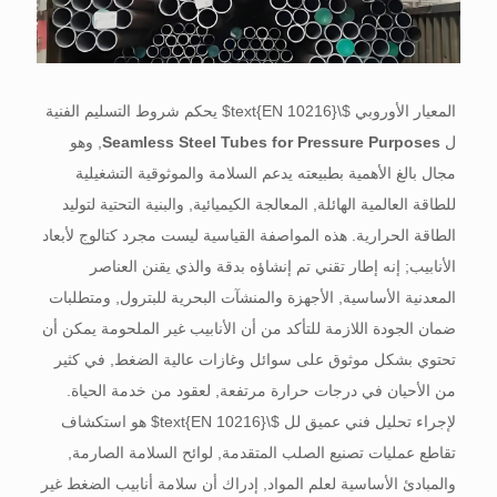
المعيار الأوروبي
$\text{EN 10216}$
يحكم شروط التسليم الفنية
ل
Seamless Steel Tubes for Pressure Purposes
, وهو
مجال بالغ الأهمية بطبيعته يدعم السلامة والموثوقية التشغيلية
للطاقة العالمية الهائلة, المعالجة الكيميائية, والبنية التحتية لتوليد
الطاقة الحرارية. هذه المواصفة القياسية ليست مجرد كتالوج لأبعاد
الأنابيب; إنه إطار تقني تم إنشاؤه بدقة والذي يقنن العناصر
المعدنية الأساسية, الأجهزة والمنشآت البحرية للبترول, ومتطلبات
ضمان الجودة اللازمة للتأكد من أن الأنابيب غير الملحومة يمكن أن
تحتوي بشكل موثوق على سوائل وغازات عالية الضغط, في كثير
من الأحيان في درجات حرارة مرتفعة, لعقود من خدمة الحياة.
لإجراء تحليل فني عميق لل
$\text{EN 10216}$
هو استكشاف
تقاطع عمليات تصنيع الصلب المتقدمة, لوائح السلامة الصارمة,
والمبادئ الأساسية لعلم المواد, إدراك أن سلامة أنابيب الضغط غير