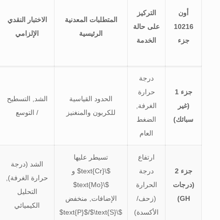
أون
التركيز
المتطلبات المعدنية
الاختبار النقدي
10216
على حالة
الرئيسية
الإلزامي
جزء
الخدمة
درجة
جزء 1
حرارة
الحدود القياسية
الشد, التسطيح
(غير
الغرفة,
للكربون والمنغنيز
/ التوسع
سبائك)
الضغط
العام
ارتفاع
تسيطر عليها
الشد (درجة
جزء 2
درجة
$\text{Cr}$
و
حرارة الغرفة),
(درجات
الحرارة
$\text{Mo}$
التحليل
GH)
(زحف/
الإضافات, منخفض
الكيميائي
الأكسدة)
$\text{P}$
$\text{S}$
/