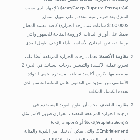
$\text{Creep Rupture Strength}$
(الإجهاد الذي يسبب
التمزق بعد فترة زمنية محددة, على سبيل المثال,
$100,000$
ساعات عند درجة الحرارة) كافية. يعتمد المعيار
ضمنيًا على أوراق البيانات الأوروبية المتاحة للجمهور والتي
تربط خصائص المعادن الأساسية بأداء الزحف طويل المدى.
مقاومة الأكسدة:
تعمل درجات الحرارة المرتفعة أيضًا على
تسريع عملية الأكسدة والتقشير. درجات السبائك في الجزء 2
تم تصميمها لتكوين أكاسيد سطحية مستقرة تحمي الفولاذ
الأساسي من المزيد من التدهور, عامل المتانة الحاسم الذي
تحدده الكيمياء المكلفة.
مقاومة التقصف:
يجب أن يقاوم الفولاذ المستخدم في
درجات الحرارة المرتفعة التقصف الحراري طويل الأمد, مثل
$\text{Graphitization}$
أو
$\text{Temper
Embrittlement}$
, والتي يمكن أن تقلل من الليونة والمتانة
مع مرور الوقت. الحدود الدقيقة على
$\text{P}$
,