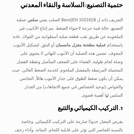
حتمية التصنيع: السلاسة والنقاء المعدني
التعريف ذاته ل
$\text{EN 10216}$
الصلب يعني
سلس
عملية
التصنيع, حالة فنية حرجة لاحتواء الضغط. يتم إنتاج الأنابيب غير
الملحومة عن طريق ثقب قطعة صلبة أسطوانية من الفولاذ, عادة
باستخدام
عملية مطحنة مغزل مانسمان
أو البثق, لتشكيل الأنبوب
المجوف. تضمن هذه العملية أن الأنبوب النهائي لا يحتوي على
وصلة لحام طولية, القضاء على الضعف المتأصل ونقطة الفشل
المحتملة المرتبطة بالمفصل الملحوم. لخدمة الضغط العالي, حيث
يمكن أن يكون ضغط الطوق على جدار الأنبوب هائلاً, التجانس
والخواص (توحيد الخصائص في جميع الاتجاهات) من الجدار
السلس لها أهمية قصوى.
1. التركيب الكيميائي والتتبع
يفرض المعيار حدودًا صارمة على التركيب الكيميائي, وخاصة
بالنسبة للعناصر التي تؤثر على قابلية اللحام, المتانة, وأداء زحف