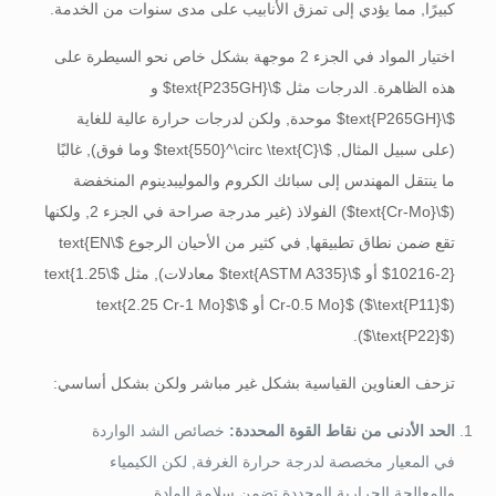
كبيرًا, مما يؤدي إلى تمزق الأنابيب على مدى سنوات من الخدمة.
اختيار المواد في الجزء 2 موجهة بشكل خاص نحو السيطرة على
هذه الظاهرة. الدرجات مثل
$\text{P235GH}$
و
$\text{P265GH}$
موحدة, ولكن لدرجات حرارة عالية للغاية
(على سبيل المثال,
$\text{550}^\circ \text{C}$
وما فوق), غالبًا
ما ينتقل المهندس إلى سبائك الكروم والموليبدينوم المنخفضة
(
$\text{Cr-Mo}$
) الفولاذ (غير مدرجة صراحة في الجزء 2, ولكنها
تقع ضمن نطاق تطبيقها, في كثير من الأحيان الرجوع
$\text{EN
10216-2}$
أو
$\text{ASTM A335}$
معادلات), مثل
$\text{1.25
) أو
$\text{P11}$
(
Cr-0.5 Mo}$
$\text{2.25 Cr-1 Mo}$
(
$\text{P22}$
).
تزحف العناوين القياسية بشكل غير مباشر ولكن بشكل أساسي:
الحد الأدنى من نقاط القوة المحددة:
خصائص الشد الواردة
في المعيار مخصصة لدرجة حرارة الغرفة, لكن الكيمياء
والمعالجة الحرارية المحددة تضمن سلامة المادة