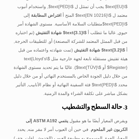
$\text{EU}$
يجب أن تمتثل ل
$\text{PED}$
, واستخدام أنبوب
معتمد ل
$\text{EN 10216}$
المنح أ
افتراض المطابقة
إلى
$\text{PED}$
متطلبات السلامة الأساسية. مستوى الشهادة أمر
حيوي, غالبا ما تتطلب أ
$\text{3.1}$
شهادة التفتيش
(تم اختباره
من قبل الممثل المعتمد للشركة المصنعة) أو, للتطبيقات الحرجة,
أ
$\text{3.2}$
شهادة التفتيش
(تمت شهادته واعتماده من قبل
هيئة تفتيش مستقلة تابعة لجهة خارجية مثل
$\text{Lloyd’s
Register}$
أو
$\text{TÜV}$
). غالبًا ما يتم تحديد مستوى الشهادة
من خلال دليل الجودة الخاص بالمستخدم النهائي أو من خلال دليل
محدد
$\text{PED}$
فئة السفينة النهائية أو نظام الأنابيب, التأثير
بشكل مباشر على تكلفة الشراء والمدة الزمنية.
3. حالة السطح والتشطيب
ويفرض المعيار أيضًا ما هو مقبول
ينتمي ASTM A192 إلى
الكربون غير الملحوم
. في حين أن العيوب أمر لا مفر منه, يحدد
المعيار العمق المسموح به وطبيعة العيوب (الخدوش, لفات, حفر)