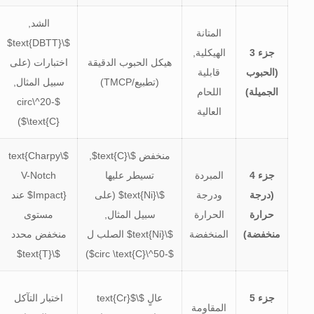
الشد,
المتانة
$\text{DBTT}$
جزء 3
الهيكلية,
هيكل الحبوب الدقيقة
اختبارات (على
(الحبوب
قابلية
(تطبيع/TMCP)
سبيل المثال,
الجميلة)
اللحام
$-20^\circ
العالية
)
\text{C}$
منخفض
$\text{C}$
,
$\text{Charpy
جزء 4
المبردة
تسيطر عليها
V-Notch
(درجة
ودرجة
$\text{Ni}$
(على
Impact}$
عند
حرارة
الحرارة
سبيل المثال,
مستوى
منخفضة)
المنخفضة
$\text{Ni}$
الصلب ل
منخفض محدد
$\text{T}$
)
$-50^\circ \text{C}$
جزء 5
عالٍ
$\text{Cr}$
اختبار التآكل
المقاومة