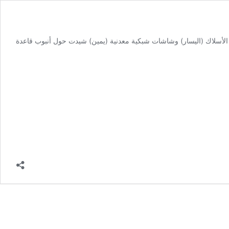
ة المعدنية. كل من شاشات لف الأسلاك (اليسار) وشاشات شبكية معدنية (يمين) شيدت حول أنبوب قاعدة