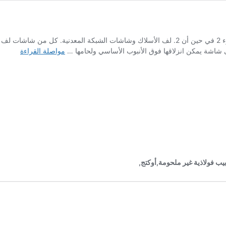
بحث اختيار شاشة التحكم في الرمال – جزء 2 في حين أن 2. لف الأسلاك وشاشات الشبك
بحث
شاشة يمكن انزلاقها فوق الأنبوب الأساسي ولحامها …
مواصلة القراءة
اختيار
شاشة
التحكم
في
الرمال
–
جزء
2
بيب فولاذية غير ملحومة,أوكتج,