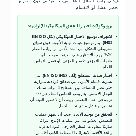
هيكلي واسع النطاق أثناء التثبيت الميداني دون التعرض
لخطر الفشل أو الانقسام.
بروتوكولات اختبار التحقق الميكانيكية الإلزامية:
الانجراف توسيع الاختبار الميكانيكي (لكل EN ISO
8493):
يتم توسيع عينات نهاية الأنبوب فوق شياق
مخروطي الشكل إلى الحد الأدنى من زيادة القطر
20%. يجب ألا تظهر على العينة الموسعة أي
علامات للتمزق, تكسير الجزئي, أو فصل التماس
اللحام.
اختبار صلابة التسطيح (لكل EN ISO 8492):
يتم
تسوية أقسام الأنبوب بين صفائح فولاذية متوازية
حتى تصل المسافة بين الصفائح 3 مرات سمك
الجدار الاسمي. يتم وضع التماس اللحام في 90
درجة في اتجاه الضغط, ويجب أن لا تظهر العينة أي
تشقق أو فشل مادي تحت الحمل.
التحقق من توحيد الأبعاد:
يجب أن تظهر عمليات
التفتيش العشوائية عبر عمليات الإنتاج التزامًا
صارمًا بتفاوتات القطر الخارجي, قيود الدائرية,
والحد الأقصى لانحراف الاستقامة الكلي أقل من