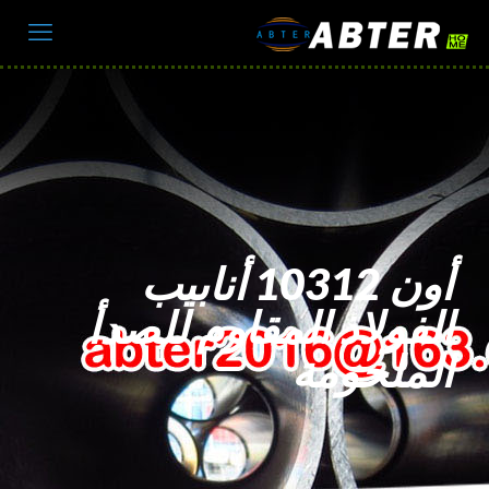
أون 10312 أنابيب
الفولاذ المقاوم للصدأ
الملحومة