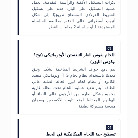
بكرات التشكيل الأفقية والرأسية التقدمية. تعمل
عملية التشكيل على البارد هذه على تشكيل
الشريط الفولاذي المسطح تدريجيًا إلى شكل
أنبوب أسطواني عالي الدقة, مطابقة السلسلة
المستهدفة 1 أو سلسلة 2 معلمات القطر.
03
اللحام بقوس الغاز التنغستن الأوتوماتيكي (تيج /
نيكزس الليزر)
يتم دمج حواف الشريط المتاخمة بشكل وثيق
معدنيًا باستخدام نظام لحام TIG أوتوماتيكي متعدد
الكاثود أو نظام لحام ليزر الحالة الصلبة عالي
الطاقة. يتم تنفيذ عملية اللحام تحت مظلة غازية
محمية بشكل صارم من الأرجون عالي النقاء أو
الهيليوم المختلط لمنع تلوث الأكسجين وضمان
هندسة مشتركة نظيفة.
04
تسطيح حبة اللحام الميكانيكية في الخط