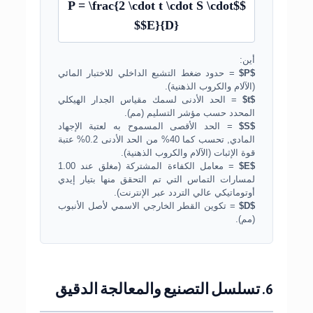
$$P = \frac{2 \cdot t \cdot S \cdot
E}{D}$$
أين:
$P$
= حدود ضغط التشبع الداخلي للاختبار المائي
(الآلام والكروب الذهنية).
$t$
= الحد الأدنى لسمك مقياس الجدار الهيكلي
المحدد حسب مؤشر التسليم (مم).
$S$
= الحد الأقصى المسموح به لعتبة الإجهاد
المادي, تحسب كما 40% من الحد الأدنى 0.2% عتبة
قوة الإثبات (الآلام والكروب الذهنية).
$E$
= معامل الكفاءة المشتركة (مغلق عند 1.00
لمسارات التماس التي تم التحقق منها بتيار إيدي
أوتوماتيكي عالي التردد عبر الإنترنت).
$D$
= تكوين القطر الخارجي الاسمي لأصل الأنبوب
(مم).
6. تسلسل التصنيع والمعالجة الدقيق