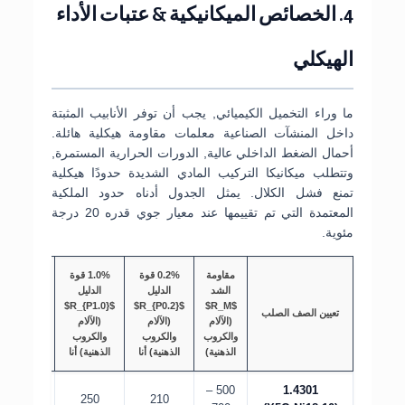
4. الخصائص الميكانيكية & عتبات الأداء
الهيكلي
ما وراء التخميل الكيميائي, يجب أن توفر الأنابيب المثبتة
داخل المنشآت الصناعية معلمات مقاومة هيكلية هائلة.
أحمال الضغط الداخلي عالية, الدورات الحرارية المستمرة,
وتتطلب ميكانيكا التركيب المادي الشديدة حدودًا هيكلية
تمنع فشل الكلال. يمثل الجدول أدناه حدود الملكية
المعتمدة التي تم تقييمها عند معيار جوي قدره 20 درجة
مئوية.
مقاومة
0.2% قوة
1.0% قوة
الشد
الدليل
الدليل
استطالة
$A$
$R_{P1.0}$
$R_{P0.2}$
$R_M$
تعيين الصف الصلب
(الآلام
(الآلام
(الآلام
(%) أنا
والكروب
والكروب
والكروب
(طولية)
الذهنية)
الذهنية) أنا
الذهنية) أنا
500 –
1.4301
45
250
210