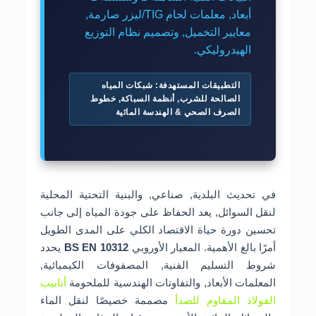
أبعاد, معلمات لحام TIG/ليزر صارمة,
معايير التخميل, وتصميم نظام التوزيع
الهيدروليكي.
التطبيقات المستهدفة: شبكات المياه
الصالحة للشرب, أنظمة السباكة, خطوط
الصرف الصحي & الهندسة المائية
في تحديث البلدية, صناعي, والبنية التحتية المحلية
لنقل السوائل, يعد الحفاظ على جودة المياه إلى جانب
تحسين دورة حياة الاقتصاد الكلي على المدى الطويل
أمرًا بالغ الأهمية. المعيار الأوروبي
BS EN 10312
يحدد
شروط التسليم الفنية, المصفوفات الكيميائية,
المعلمات الأبعاد, والتفاوتات الهندسية للملحومة
أنابيب
الفولاذ المقاوم للصدأ
مصممة خصيصًا لنقل الماء