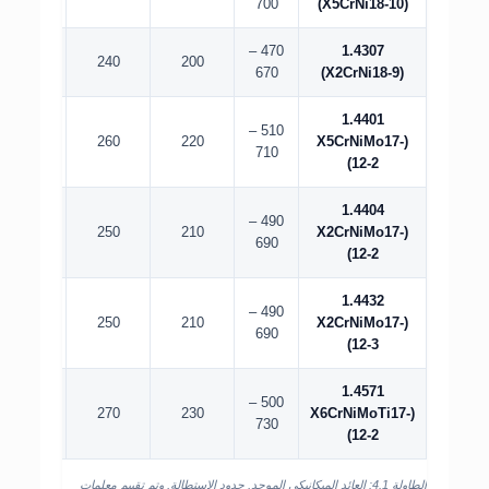
700
(X5CrNi18-10)
470 –
1.4307
45
240
200
670
(X2CrNi18-9)
1.4401
510 –
40
260
220
(X5CrNiMo17-
710
12-2)
1.4404
490 –
40
250
210
(X2CrNiMo17-
690
12-2)
1.4432
490 –
40
250
210
(X2CrNiMo17-
690
12-3)
1.4571
500 –
40
270
230
(X6CrNiMoTi17-
730
12-2)
الطاولة 4.1: العائد الميكانيكي الموحد, حدود الاستطالة, وتم تقييم معلمات