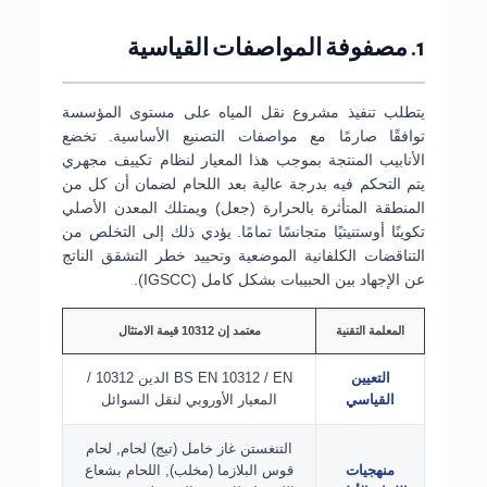
1. مصفوفة المواصفات القياسية
يتطلب تنفيذ مشروع نقل المياه على مستوى المؤسسة
توافقًا صارمًا مع مواصفات التصنيع الأساسية. تخضع
الأنابيب المنتجة بموجب هذا المعيار لنظام تكييف مجهري
يتم التحكم فيه بدرجة عالية بعد اللحام لضمان أن كل من
المنطقة المتأثرة بالحرارة (جعل) ويمتلك المعدن الأصلي
تكوينًا أوستنيتيًا متجانسًا تمامًا. يؤدي ذلك إلى التخلص من
التناقضات الكلفانية الموضعية وتحييد خطر التشقق الناتج
عن الإجهاد بين الحبيبات بشكل كامل (IGSCC).
المعلمة التقنية
معتمد إن 10312 قيمة الامتثال
التعيين
BS EN 10312 / EN الدين 10312 /
القياسي
المعيار الأوروبي لنقل السوائل
التنغستن غاز خامل (تيج) لحام, لحام
منهجيات
قوس البلازما (مخلب), اللحام بشعاع