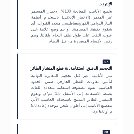
الإنترنت
تخضع الأنابيب المعالجة 100% الاختبار المستمر
غير المدمر (الاختبار الإتلافي) باستخدام أنظمة
التيار الدوامي الكهرومغناطيسي متعدد القنوات. أي
شقوق دقيقة, المسامية, أو يتم وضع علامة على
عيوب الثقب على طول ملف اللحام تلقائيًا, ويتم
رفض الأقسام المتضررة من قبل النظام.
07
التحجيم الدقيق, استقامة, & قطع المنشار الطائر
تمر الأنابيب عبر كتل تحجيم المعايرة النهائية
لتأمين تفاوتات القطر الخارجي ضمن الحدود
القياسية. تقوم مصفوفة استقامة متعددة اللفات
بضبط الاستقامة إلى الأسفل 1.5 مم/م, ويقوم
المنشار الطائر المدمج باستخدام الحاسب الآلي
بتقطيع الأنابيب إلى أطوال شحن موحدة (عادة 5.8
م أو 6.0 م).
08