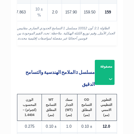
± 10
7.863
2.0
157.90
159.50
159
%
الطاولة 2.1: أون 10312 مسلسل 1 التسامح الحدودي الصارم, مقاييس
الجدار الأمثل, وقيم توزيع الكتلة الهيكلية. ملاحظة: تحدد القيم الموجودة بين
قوسين أحجامًا غير مفضلة لمواصفات إقليمية محددة.
مصفوفة
مسلسل 2 الملامح الهندسية والتسامح
ب
الدقيق
التطوير
OD
سمك
WT
الوزن
التنظيمي
التسامح
الجدار
التسامح
المحسوب
الاسمي
المطلق
(WT)
المطلق
(كجم/م) –
(مم)
(مم)
(مم)
(مم)
1.4404
0.275
± 0.10
1.0
± 0.10
12.0