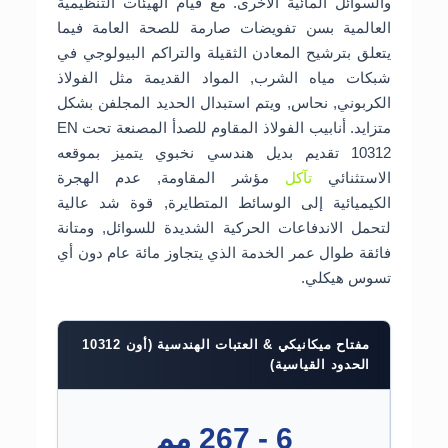
والسوائل المائية الأخرى. مع قيام الهيئات التنظيمية
العالمية بسن تفويضات صارمة للصحة العامة فيما
يتعلق بترشيح المعادن الثقيلة والتراكم البيولوجي في
شبكات مياه الشرب, المواد القديمة مثل الفولاذ
الكربوني, نحاس, ويتم استبدال الحديد المجلفن بشكل
متزايد. أنابيب الفولاذ المقاوم للصدأ المصنعة تحت EN
10312 تقديم بديل هندسي نخبوي يتميز بموقعه
الاستثنائي
تآكل
مؤشر المقاومة, عدم الهجرة
الكيميائية إلى الوسائط المتطايرة, قوة شد عالية
لتحمل الاندفاعات الحركية الشديدة للسوائل, ومتانة
فائقة طوال عمر الخدمة الذي يتجاوز مائة عام دون أي
تسوس هيكلي.
مفتاح ميكانيكي & العتبات الهندسية (أون 10312
الحدود القياسية)
6 - 267 مم