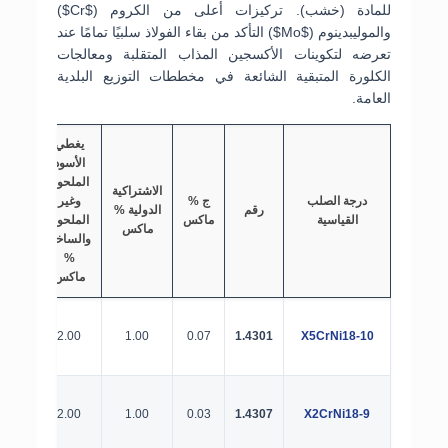
للمادة (خشب). تركيزات أعلى من الكروم (
$Cr$
)
والموليبدينوم (
$Mo$
) التأكد من بقاء الفولاذ سلبيًا تمامًا عند
تعرضه لتكوينات الأكسجين المذاب المتقلبة ومعالجات
الكلورة المتبقية الشائعة في مخططات التوزيع البلدية
العامة.
يغطي
الأسود
الملحوم
الاشتراكية
درجة الصلب
ج %
وغير
ص %
رقم
الدولية %
القياسية
ماكس
الملحوم
ماكس
ماكس
والساخن
%
ماكس
0.045
2.00
1.00
0.07
1.4301
X5CrNi18-10
0.045
2.00
1.00
0.03
1.4307
X2CrNi18-9