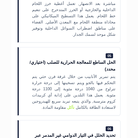
مباشرة بعد الانصهار, تعمل أغطية خرز اللحام
الداخلية والخارجية أو الخرز المتدحرج على تنعيم
خط اللحام. يعمل هذا التسطيح الميكانيكي على
محاذاة منطقة اللحام مع المعدن الأصلي, القضاء
على مناطق اضطراب السوائل الداخلية وتوفير
شكل موحد لسمك الجدار.
05
الحل الساطع للمعالجة الحرارية للصلب (اختياري/
محدد)
يتم تمرير الأنابيب من خلال غرفة فرن حثي يتم
التحكم فيها بالجو ويتم تسخينها إلى درجة حرارة
تتراوح من 1040 درجة مئوية إلى 1100 درجة
مئوية. يعمل هذا التلدين على إذابة أي كربيدات
كروم مترسبة, والذي يتبعه تبريد سريع للهيدروجين
لاستعادة الطاقة بالكامل
تآكل
مقاومة المادة.
06
تحديد الخلل في التيار الدوامي غير المدمر عبر