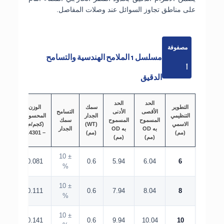
على مناطق تجاوز السوائل عند وصلات المفاصل.
مصفوفة
مسلسل 1 الملامح الهندسية والتسامح
أ
الدقيق
الحد
الحد
التطوير
سمك
الوزن
الأقصى
الأدنى
التسامح
التنظيمي
الجدار
المحسوب
المسموح
المسموح
سمك
الاسمي
(WT)
(كجم/م)
به OD
به OD
الجدار
(مم)
(مم)
– 1.4301
(مم)
(مم)
± 10
0.081
0.6
5.94
6.04
6
%
± 10
0.111
0.6
7.94
8.04
8
%
± 10
0.141
0.6
9.94
10.04
10