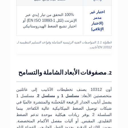
اختبار غير
100% التحقق من تيار إيدي عبر
مدمر
الإنترنت (لكل EN ISO 10893-1) أو
(الاختبار
اختبار تشبع الضغط الهيدروستاتيكي
الإتلافي)
الطاولة 1.1: المواصفات الفنية الرئيسية الشاملة وقواعد التسليم التنظيمية لـ
EN 10312 أنابيب.
2. مصفوفات الأبعاد الشاملة والتسامح
أون 10312 يصنف تخطيطات الأنابيب إلى عائلتين
متخصصتين الأبعاد:
مسلسل 1
و
مسلسل 2
. مسلسل 1
يشمل أنابيب الجدار الرفيعة المُحسَّنة والمنتشرة عالميًا في
شبكات توصيل الضغط الميكانيكية عالية الكفاءة, بينما
السلسلة 2 يوفر زيادات هيكلية موحدة تدعم الضغط
التقليدي, المقبس, أو آليات مفصل الأكمام المتخصصة.
يضمن الالتزام الدقيق بحدود القطر الخارجي القضاء التام