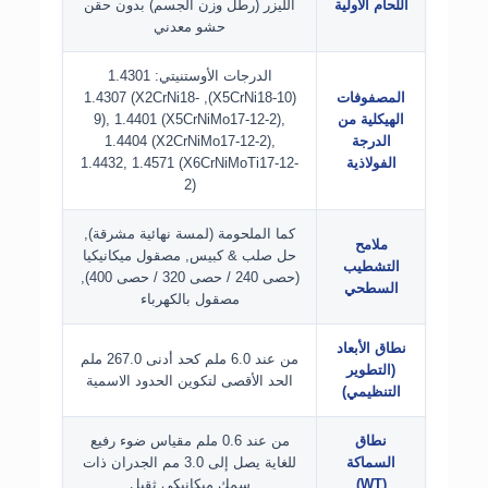
اللحام الأولية
الليزر (رطل وزن الجسم) بدون حقن
حشو معدني
الدرجات الأوستنيتي: 1.4301
المصفوفات
(X5CrNi18-10), 1.4307 (X2CrNi18-
الهيكلية من
9), 1.4401 (X5CrNiMo17-12-2),
الدرجة
1.4404 (X2CrNiMo17-12-2),
الفولاذية
1.4432, 1.4571 (X6CrNiMoTi17-12-
2)
كما الملحومة (لمسة نهائية مشرقة),
ملامح
حل صلب & كبيس, مصقول ميكانيكيا
التشطيب
(حصى 240 / حصى 320 / حصى 400),
السطحي
مصقول بالكهرباء
نطاق الأبعاد
من عند 6.0 ملم كحد أدنى 267.0 ملم
(التطوير
الحد الأقصى لتكوين الحدود الاسمية
التنظيمي)
نطاق
من عند 0.6 ملم مقياس ضوء رفيع
السماكة
للغاية يصل إلى 3.0 مم الجدران ذات
(WT)
سمك ميكانيكي ثقيل