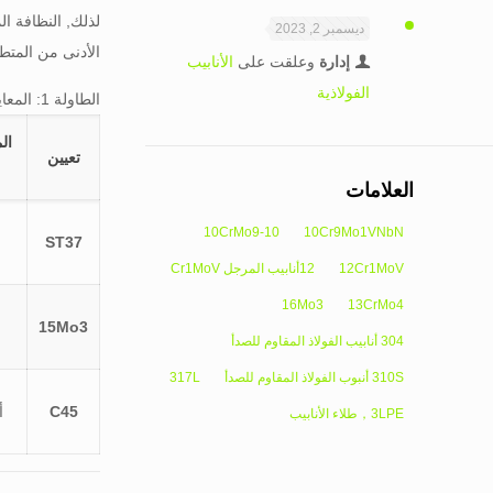
لذلك, النظافة ال
ديسمبر 2, 2023
الأدنى من المتطل
إدارة
وعلقت على
الأنابيب
الفولاذية
الطاولة 1: المعايير الموحدة والتطبيق الأساسي لدرجات الحوائط الثقيلة
ال
تعيين
العلامات
10CrMo9-10
10Cr9Mo1VNbN
ST37
12Cr1MoV
12أنابيب المرجل Cr1MoV
16Mo3
13CrMo4
15Mo3
304 أنابيب الفولاذ المقاوم للصدأ
310S أنبوب الفولاذ المقاوم للصدأ
317L
C45
أون
3LPE，طلاء الأنابيب