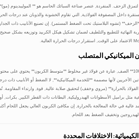
مزق الزحف. المنفردة, عنصر صناعة السبائك الحاسم هو ** الموليبدينوم (مو)*
قرة داخل المصفوفة الفولاذية, التي تقاوم الخشونة والذوبان عند درجات الحرار
رية النهائية للتطبيع والتلطيف لضمان تشكيل هيكل الكربيد وتوزيعه بشكل ص
تين الأخريين لأنها مصممة **للخدمة الميكانيكية**, لا الضغط أو الأنابيب ذات در
ية مثل براميل الأسطوانات الهيدروليكية, البطانات ذات القطر الكبير, بكرات, أ
هيدروجين وتخفيف الضغط بعد اللحام.