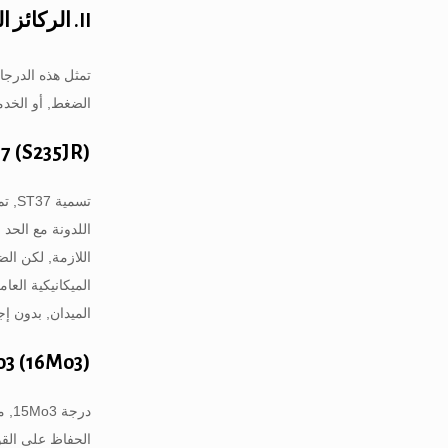
II. الركائز الثلاث لعلم مواد الجدران الثقيلة
تمثل هذه الدرجات
الضغط, أو الخدمة
ST37 (S235JR): العمود الفقري اله
اللدونة مع الحد
اللازمة, لكن الض
الميكانيكية العا
الميدان, بدون إ
15Mo3 (16Mo3): سيد الضغط في درجات 
الحفاظ على القو