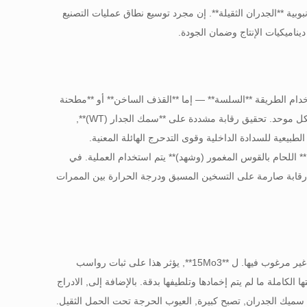
بية **الجدران الثقيلة**. إن مجرد توسيع نطاق عمليات التصنيع
يناميكيات الإنتاج وضمان الجودة.
صة تلك المخصصة لخدمة الضغط (مثل 15Mo3), يتم إنتاجها باستخدام الطريقة **السلسة** — إما **القذف الساخن** أو **مطحنة
التوصيل**. خلال مراحل الثقب والدحرجة الساخنة, يجب أن يعمل الحجم الضخم من المعدن بشكل موحد. تحقيق رقابة مشددة على **سمك الجدار (WT)**,
بيعية للسدادة الداخلية وقوى التدحرج الهائلة المعنية.
أحيان قطرها كبير), ** اللحام بالقوس المغمور (وشهد)** يتم استخدام العملية. في
رقابة صارمة على التسخين المسبق ودرجة الحرارة بين الممرات
يمكن أن يؤدي معدل التبريد البطيء المتأصل في المقاطع العرضية السميكة إلى هياكل مجهرية غير مرغوب فيها. ل **15Mo3**, يؤثر هذا على ثبات رواسب
لبطيء المادة من تحقيق صلابتها الكاملة ما لم يتم إخمادها وتلطيفها بدقة. بالإضافة إلى, الادراج
سميك الجدران, تصبح كبيرة, العيوب الحرجة تحت الحمل الثقيل.