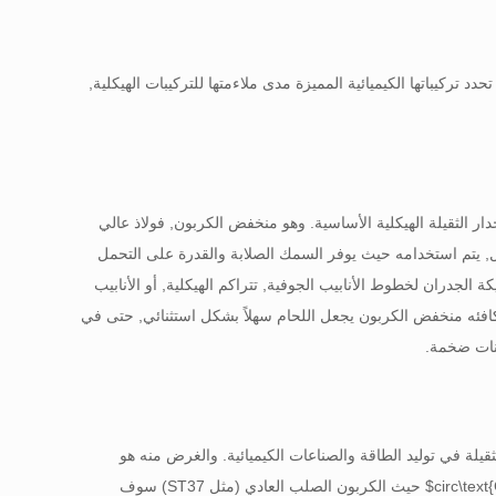
 تركيباتها الكيميائية المميزة مدى ملاءمتها للتركيبات الهيكلية,
كبير بالمعيار الأوروبي **EN 10025 S235JR**, يمثل مادة الجدار الثقيلة الهيكلية الأساسية. وهو منخفض الكربون, فولاذ عالي
 يتم استخدامه حيث يوفر السمك الصلابة والقدرة على التحمل
لجدران لخطوط الأنابيب الجوفية, تتراكم الهيكلية, أو الأنابيب
 مكافئه منخفض الكربون يجعل اللحام سهلاً بشكل استثنائي, حتى في
نات ضخمة.
أنابيب ضغط الجدران الثقيلة في توليد الطاقة والصناعات الكيميائية. والغرض منه هو
حيث الكربون الصلب العادي (مثل ST37) سوف