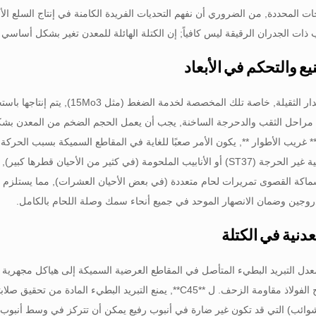
المحددة, من الضروري أن نفهم التحديات الفريدة الكامنة في إنتاج السلع الأنبو
 ذات الجدران الرقيقة ليس كافياً; إن الكتلة الهائلة للمعدن تغير بشكل أساسي د
يع والتحكم في الأبعاد
غالبية أنابيب الجدار الثقيلة, خا
غريب الأطوار **, يكون الأمر صعبًا للغاية في المقاطع السميكة بسبب الحركة الط
للتطبيقات الهيكلية غير الحرجة (ST37) أو الأنابيب الملحومة (في كثير من ال
اكة القصوى تمريرات لحام متعددة (في بعض الأحيان العشرات), مما يستلزم 
دروجين وضمان الانصهار الموحد في جميع أنحاء سمك وصلة اللحام بالكامل.
عدنية في الكتلة
الكربيد التي تمنح الفولاذ مقاومة الزحف. ل **C45**, يمنع التبريد ا
لشوائب) التي قد تكون غير ضارة في أنبوب رفيع يمكن أن تتركز في وسط أنبوب 