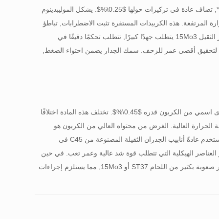
*, تضاف عادة في تركيزات حولها
$0.25\%$
. يشكل الموليبدينوم
ة المرتفعة. هذه الكربيدات المستقرة تثبت الاضطرابات, تباطؤ
كبير في معدل **الزحف** (تشوه البلاستيك تحت الضغط المستمر). إن تصنيع الأنابيب ذات الجدار الثقيل 15Mo3 يتطلب جهدًا كبيرًا, تتطلب تحكمًا دقيقًا في
حيح لتحقيق أقصى عمر للزحف. سمك الجدار يضمن احتواء الضغط,
$0.45\%$
. تختلف هذه المادة اختلافًا
جة الحرارة العالية. الغرض من محتواه العالي من الكربون هو
السماح بمعالجة الفولاذ بالحرارة** (مروي وخفف) لتحقيق صلابة عالية, قوة, وارتداء المقاومة. تُستخدم عادةً أنابيب الجدران الثقيلة المصنوعة من C45 في
و العناصر الهيكلية التي تتطلب قوة شد عالية وعمر تعب. في حين
أنها تمتلك قوة شد عالية في حالة المعالجة بالحرارة, إن مكافئ الكربون العالي يجعل اللحام أكثر صعوبة بكثير من اللحام ST37 أو 15Mo3, مما يستلزم إجراءات