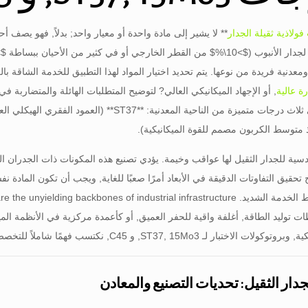
 فولاذية ثقيلة الجدار
** لا يشير إلى مادة واحدة أو معيار واحد; بدلاً, فهو يصف أ
لجدار الأنبوب (
$>10\%$
من القطر الخارجي أو في كثير من الأحيان ببساطة
text{ mm}$
عدنية فريدة من نوعها. يتم تحديد اختيار المواد لهذا التطبيق للخدمة الشاقة ب
ة عالية
, أو الإجهاد الميكانيكي العالي? لتوضيح المتطلبات الهائلة والمتضاربة
دسية للجدار الثقيل لها عواقب وخيمة. يؤدي تصنيع هذه المكونات ذات الجدران ال
ح تحقيق التفاوتات الدقيقة في الأبعاد أمرًا صعبًا للغاية, ويجب أن تكون المادة
 الخدمة الشديد.
e the unyielding backbones of industrial infrastructure
توليد الطاقة, أغلفة واقية للحفر العميق, أو كأعمدة مركزية في الأنظمة المي
ST37, 1, و C45, نكتسب فهمًا شاملاً للتخصص الدقيق المطلوب للبيئات الهندسية القاسية.
لجدار الثقيل: تحديات التصنيع والمعادن