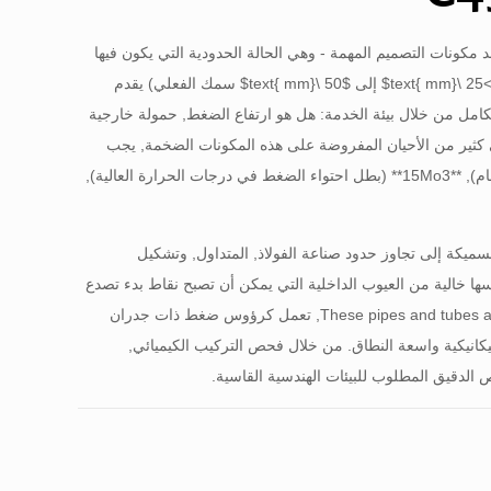
حد مكونات التصميم المهمة - وهي الحالة الحدودية التي يكون فيها
$>25 \
إلى
$50 \text{ mm}$
سمك الفعلي) يقدم
الكامل من خلال بيئة الخدمة: هل هو ارتفاع الضغط, حمولة خارجية
 في كثير من الأحيان المفروضة على هذه المكونات الضخمة, يجب
علينا الخوض في ثلاث درجات متميزة من الناحية المعدنية: **ST37** (العمود الفقري الهيكلي العام), **15Mo3** (بطل احتواء الضغط في درجات الحرارة العالية),
سميكة إلى تجاوز حدود صناعة الفولاذ, المتداول, وتشكيل
 نفسها خالية من العيوب الداخلية التي يمكن أن تصبح نقاط بدء تصدع
These pipes and tubes ar
, تعمل كرؤوس ضغط ذات جدران
كانيكية واسعة النطاق. من خلال فحص التركيب الكيميائي,