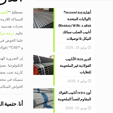
مصطلح **
أنابيب
أشابة 625 Inconel®
السماكة اللازمة 
(الولايات المتحدة
N06625 / W.Nr. 2.4856)
تحديات هندسية وم
أنابيب الصلب سبائك
عالية,
درجة حرار
النيكل & توصيلات
يوليو 25, 2026
و **C45** (فولاذ متوسط ​​الكربون مصمم للقوة الميكانيكية).
إن الضرورة الهن
الدين 1629 الأنابيب
التكنولوجيا. يصب
الفولاذية غير الملحومة
كارثية تحت ضغط
للغلايات
سميكة في محطات 
يوليو 4, 2026
الخواص الميكانيكية, وبروتوكولات الاختبار لـ 5Mo3
أون 10312 أنابيب الفولاذ
المقاوم للصدأ الملحومة
أنا. حتمية ا
يونيو 22, 2026