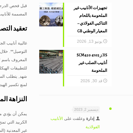
قبل فحص الدرجات 
تجهيزات الأنابيب غير
المصممة للأنابيب
الملحومة باللحام
التناكبي الفولاذي –
تعقيد التصن
المعيار الوطني GB
يونيو 13, 2026
JIS ز 4105 SCM420
المعروف باسم ** 
أنابيب الصلب غير
الملحومة
شهد, يتطلب السم
قد 30, 2026
لمنع تكسير الهي
النزاهة الم
ديسمبر 2, 2023
إدارة
وعلقت على
الأنابيب
الفولاذية
غير المعدنية (ا