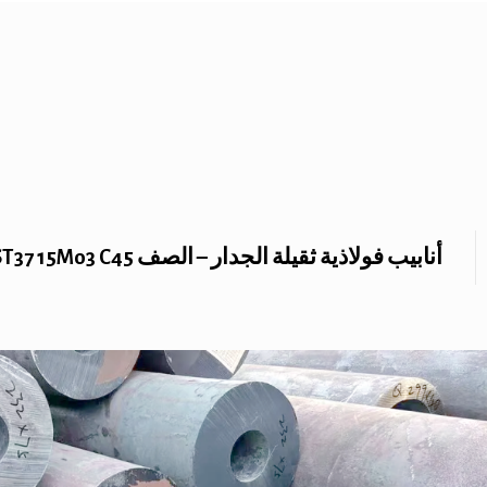
أنابيب فولاذية ثقيلة الجدار – الصف ST37 15Mo3 C45 مادة الصلب