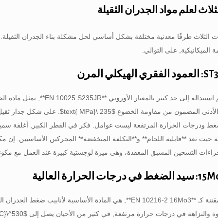
 الثلاث طرقًا معدنية مختلفة بشكل أساسي لحل مشكلة بناء الجدران الثقيلة. تحدد
 الميكانيكية, على التوالي.
يكلي المرن
تسمية ST37, تم استبداله إلى حد 
 الأدنى المضمون من مقاومة الخضوع
$235 \text{ MPa}$
. على شكل جدار ثقيل,
غط ودرجات الحرارة المرتفعة ليست عوامل. فكر في القطر الكبير, أغلفة سميكة ا
مة حيث تعد **قابلية اللحام** و**التكلفة المنخفضة** المحركين الأساسيين. إن
جراءات التسخين المسبق المعقدة، وهي ميزة لوجستية كبيرة عند العمل مع مكو
الحرارة العالية
درجة 15Mo3, مقننة كـ **EN 10216-2 16Mo3**, هي المادة الأساسية ل
ة والنزاهة في درجات حرارة مرتفعة, في كثير من الأحيان يصل إلى
$530^\circ\text{C}$