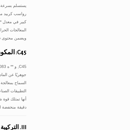
يستسلم بسرعة لت
رواسب كربيد مست
المعالجات الحرا
ويضمن محتوى Mo الاعتماد على الوقت, استقرار درجات الحرارة العالية.
C45: المكون الميكانيكي المتصلب
C45, و ** ه 10083** الصف, عبارة عن فولاذ غير مخلوط **متوسط ​​الكربون** يحتوي على محتوى اسمي من الكربون قدره
جوهريًا عن الماد
التطبيقات الصناع
دقيقة منخفضة ال
III. التركيبة الكيميائية: الاختلافات المحددة