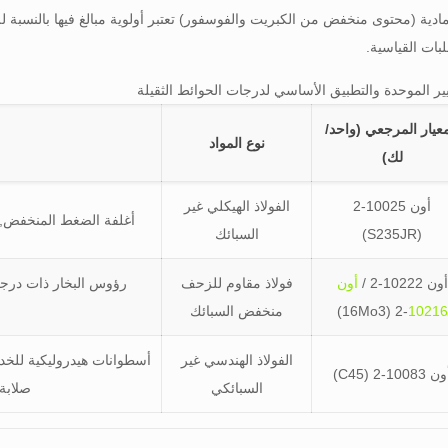
مادية (محتوى منخفض من الكبريت والفوسفور) تعتبر أولوية مبالغ فيها بالنسبة لل
بات القياسية.
معيار المرجعي (واحد/
نوع المواد
لك)
أون 10025-2
الفولاذ الهيكلي غير
أغلفة الضغط المنخفض, أك
(S235JR)
السبائك
أون 10222-2 /
أون
فولاذ مقاوم للزحف
رؤوس البخار ذات درجة 
10216
-2 (16Mo3)
منخفض السبائك
الفولاذ الهندسي غير
أسطوانات هيدروليكية للخدم
 10083-2 (C45)
السبائكي
صلابة 