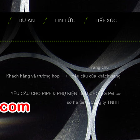
DỰ ÁN
TIN TỨC
TIẾP XÚC
Trang chủ
Khách hàng và trường hợp
Yêu cầu của khách hàng
YÊU CẦU CHO PIPE & PHỤ KIỆN LIỆU CHO DG Pvt cơ
sở hạ tầng. Công ty TNHH.