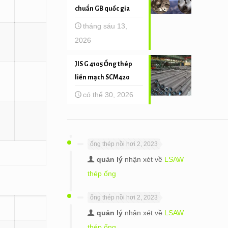
chuẩn GB quốc gia
tháng sáu 13,
2026
JIS G 4105 Ống thép
liền mạch SCM420
có thể 30, 2026
ống thép nồi hơi 2, 2023
quản lý
nhận xét về
LSAW
thép ống
ống thép nồi hơi 2, 2023
quản lý
nhận xét về
LSAW
thép ống