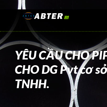
YÊU CẦU CHO PIP
CHO DG Pvt cơ sở
TNHH.