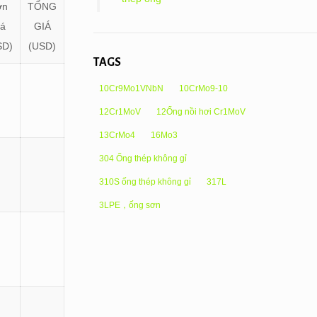
ơn
TỔNG
iá
GIÁ
SD)
(USD)
TAGS
10Cr9Mo1VNbN
10CrMo9-10
12Cr1MoV
12Ống nồi hơi Cr1MoV
13CrMo4
16Mo3
304 Ống thép không gỉ
310S ống thép không gỉ
317L
3LPE，ống sơn