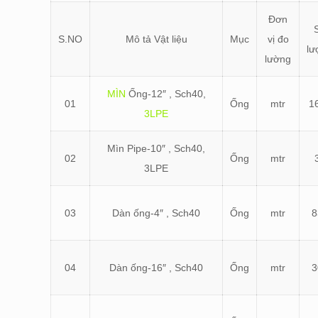
Đơn
S.NO
Mô tả Vật liệu
Mục
vị đo
lư
lường
MÌN
Ống-12″ , Sch40,
01
Ống
mtr
1
3LPE
Mìn Pipe-10″ , Sch40,
02
Ống
mtr
3LPE
03
Dàn ống-4″ , Sch40
Ống
mtr
8
04
Dàn ống-16″ , Sch40
Ống
mtr
3