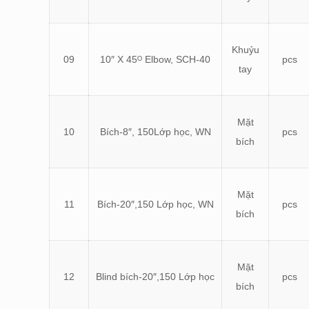
Khuỷu
09
10″ X 45ᴼ Elbow, SCH-40
pcs
tay
Mặt
10
Bích-8″, 150Lớp học, WN
pcs
bích
Mặt
11
Bích-20″,150 Lớp học, WN
pcs
bích
Mặt
12
Blind bích-20″,150 Lớp học
pcs
bích