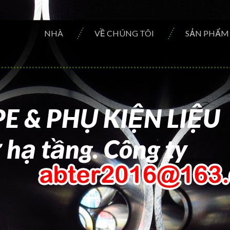
NHÀ
VỀ CHÚNG TÔI
SẢN PHẨM
E & PHỤ KIỆN LIỆU
 hạ tầng. Công ty