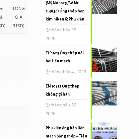
(Mỹ N06625 / W.Nr.
ơn
TỔNG
2.4856) Ống thép hợp
iá
GIÁ
kim niken & Phụ kiện
SD)
(USD)
tháng bảy 25,
2026
TỪ 1629 Ống thép nồi
hơi liền mạch
tháng bảy 4, 2026
EN 10312 Ống thép
không gỉ hàn
tháng sáu 22,
2026
Phụ kiện ống hàn liền
mạch bằng thép – Tiêu