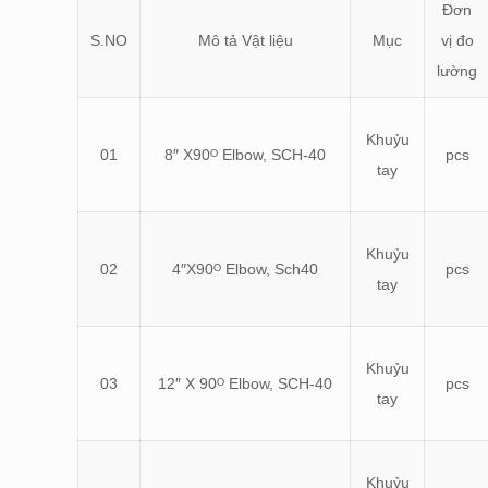
Đơn
S.NO
Mô tả Vật liệu
Mục
vị đo
lường
Khuỷu
01
8″ X90ᴼ Elbow, SCH-40
pcs
tay
Khuỷu
02
4″X90ᴼ Elbow, Sch40
pcs
tay
Khuỷu
03
12″ X 90ᴼ Elbow, SCH-40
pcs
tay
Khuỷu