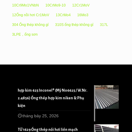
10Cr9Mo1VNbN
10CrMo9-10
12Cr1MoV
12Ống nồi hơi Cr1MoV
13CrMo4
16Mo3
304 Ống thép không gỉ
310S ống thép không gỉ
317L
3LPE，ống sơn
hợp kim 625 Inconel® (Mỹ N06625 / W.Nr.
2.4856) Ống thép hợp kim niken & Phụ
kiện
tháng bảy 25, 2026
TỪ 1629 Ống thép nồi hơi liền mạch