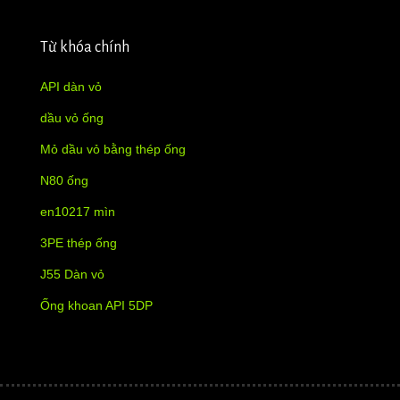
Từ khóa chính
API dàn vỏ
dầu vỏ ống
Mỏ dầu vỏ bằng thép ống
N80 ống
en10217 mìn
3PE thép ống
J55 Dàn vỏ
Ống khoan API 5DP