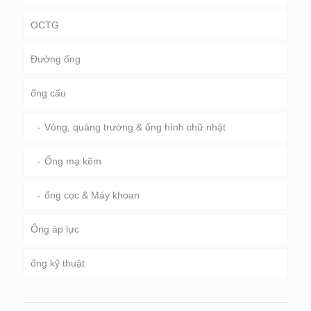
OCTG
Đường ống
Ống & vỏ bọc
ống cấu
Ống khoan
đường ống dẫn chung
ống khoan nặng & cổ áo khoan
dịch vụ đặc biệt và tráng & ống lót
Vòng, quảng trường & ống hình chữ nhật
Ống mạ kẽm
ống cọc & Máy khoan
Ống áp lực
ống kỹ thuật
Nồi hơi, bộ trao đổi nhiệt, bình ngưng & ống nóng
siêu
dịch vụ kỹ thuật chung