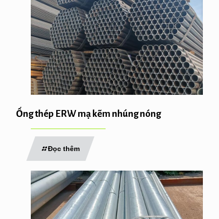
Ống thép ERW mạ kẽm nhúng nóng
Đọc thêm