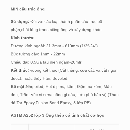
MÌN cấu trúc ống
Sử dụng:
Đối với các loại thành phần cấu trúc,bộ
phận,chất lỏng transmiting ống và xây dựng khác.
Kích thước:
Đường kính ngoài: 21.3mm - 610mm (1/2″-24″)
Bức tường dày: 1mm - 22mm
Chiều dài: 0.5Ga tàu điện ngầm-20mtr
Kết thúc:
vuông kết thúc (Cắt thẳng, cưa cắt, và cắt ngọn
đuốc). hoặc thủy Hàn, Beveled,
Bề mặt:
Nhẹ oiled, Hot dip mạ kẽm, Điện mạ kẽm, Màu
đen, Trần, Véc ni sơn/chống gỉ dầu, Lớp phủ bảo vệ (Than
đá Tar Epoxy,Fusion Bond Epoxy, 3-lớp PE)
ASTM A252 lớp 3 Ống thép có tính chất cơ học