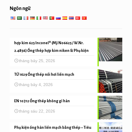
Dịch vụ nhiệt độ cao thấp
Ngôn ngữ
ống cơ khí và độ chính xác
hợp kim 625 Inconel® (Mỹ N06625 / W.Nr.
2.4856) Ống thép hợp kim niken & Phụ kiện
tháng bảy 25, 2026
TỪ 1629 Ống thép nồi hơi liền mạch
tháng bảy 4, 2026
EN 10312 Ống thép không gỉ hàn
tháng sáu 22, 2026
Phụ kiện ống hàn liền mạch bằng thép – Tiêu