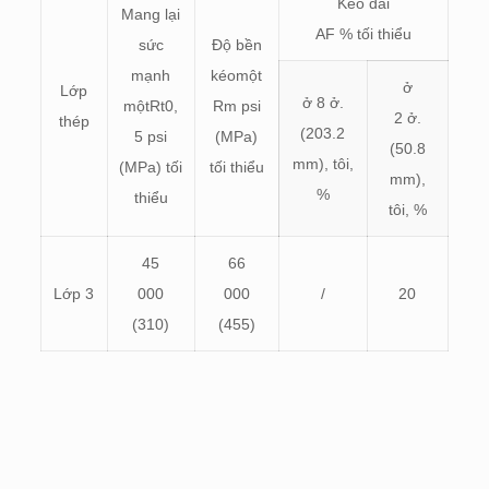
Kéo dài
Mang lại
AF % tối thiểu
sức
Độ bền
mạnh
kéo
một
ở
Lớp
ở 8 ở.
một
R
t0,
R
m
psi
2 ở.
thép
(203.2
5 psi
(MPa)
(50.8
mm), tôi,
(MPa) tối
tối thiểu
mm),
%
thiểu
tôi, %
45
66
Lớp 3
000
000
/
20
(310)
(455)