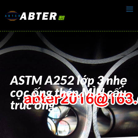
ASTM A252 lớp 3 nhẹ
cọc ống thép,MÌN cấu
trúc ống