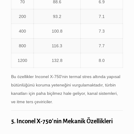
70
88.6
6.9
200
93.2
7.1
400
100.8
7.3
800
116.3
7.7
1200
132.8
8.0
Bu özellikler Inconel X-750'nin termal stres altında yapısal
bütünlüğünü koruma yeteneğini vurgulamaktadır, türbin
kanatları için paha biçilmez hale geliyor, kanal sistemleri,
ve itme ters çeviriciler.
5. Inconel X-750'nin Mekanik Özellikleri