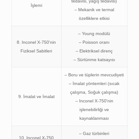
tedavisi, yağış tedavisi)
İşlemi
– Mekanik ve termal
özelliklere etkisi
– Young modülü
8. Inconel X-750'nin
– Poisson oranı
Fiziksel Sabitleri
– Elektriksel direnç
– Sürtünme katsayısı
– Boru ve tüplerin mevcudiyeti
– İmalat yöntemleri (sıcak
çalışma, Soğuk çalışma)
9. İmalat ve İmalat
– Inconel X-750'nin
işlenebilirliği ve
kaynaklanması
– Gaz türbinleri
10. Inconel X-750