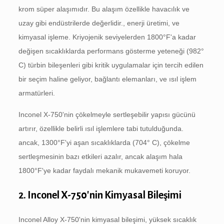
krom süper alaşımıdır. Bu alaşım özellikle havacılık ve
uzay gibi endüstrilerde değerlidir., enerji üretimi, ve
kimyasal işleme. Kriyojenik seviyelerden 1800°F'a kadar
değişen sıcaklıklarda performans gösterme yeteneği (982°
C) türbin bileşenleri gibi kritik uygulamalar için tercih edilen
bir seçim haline geliyor, bağlantı elemanları, ve ısıl işlem
armatürleri.
Inconel X-750'nin çökelmeyle sertleşebilir yapısı gücünü
artırır, özellikle belirli ısıl işlemlere tabi tutulduğunda.
ancak, 1300°F'yi aşan sıcaklıklarda (704° C), çökelme
sertleşmesinin bazı etkileri azalır, ancak alaşım hala
1800°F'ye kadar faydalı mekanik mukavemeti koruyor.
2. Inconel X-750'nin Kimyasal Bileşimi
Inconel Alloy X-750'nin kimyasal bileşimi, yüksek sıcaklık