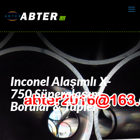
Inconel Alaşımlı X-
750 Süperalaşım
Borular & Tüpler