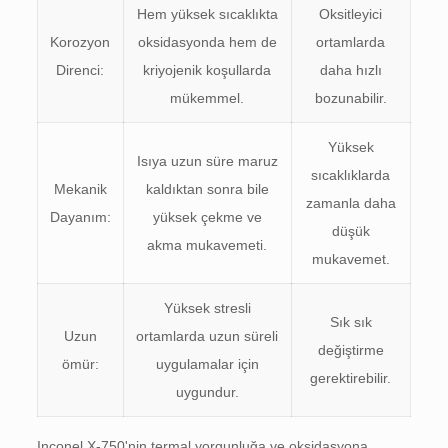
Hem yüksek sıcaklıkta
Oksitleyici
Korozyon
oksidasyonda hem de
ortamlarda
Direnci:
kriyojenik koşullarda
daha hızlı
mükemmel.
bozunabilir.
Yüksek
Isıya uzun süre maruz
sıcaklıklarda
Mekanik
kaldıktan sonra bile
zamanla daha
Dayanım:
yüksek çekme ve
düşük
akma mukavemeti.
mukavemet.
Yüksek stresli
Sık sık
Uzun
ortamlarda uzun süreli
değiştirme
ömür:
uygulamalar için
gerektirebilir.
uygundur.
Inconel X-750'nin termal yorgunluğa ve oksidasyona