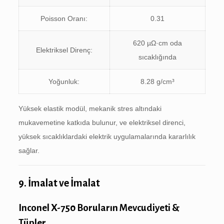
Poisson Oranı:
0.31
620 µΩ·cm oda
Elektriksel Direnç:
sıcaklığında
Yoğunluk:
8.28 g/cm³
Yüksek elastik modül, mekanik stres altındaki
mukavemetine katkıda bulunur, ve elektriksel direnci,
yüksek sıcaklıklardaki elektrik uygulamalarında kararlılık
sağlar.
9. İmalat ve İmalat
Inconel X-750 Boruların Mevcudiyeti &
Tüpler