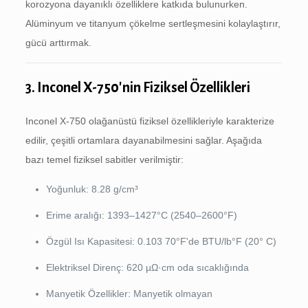
korozyona dayanıklı özelliklere katkıda bulunurken.
Alüminyum ve titanyum çökelme sertleşmesini kolaylaştırır,
gücü arttırmak.
3. Inconel X-750'nin Fiziksel Özellikleri
Inconel X-750 olağanüstü fiziksel özellikleriyle karakterize
edilir, çeşitli ortamlara dayanabilmesini sağlar. Aşağıda
bazı temel fiziksel sabitler verilmiştir:
Yoğunluk: 8.28 g/cm³
Erime aralığı: 1393–1427°C (2540–2600°F)
Özgül Isı Kapasitesi: 0.103 70°F'de BTU/lb°F (20° C)
Elektriksel Direnç: 620 µΩ·cm oda sıcaklığında
Manyetik Özellikler: Manyetik olmayan