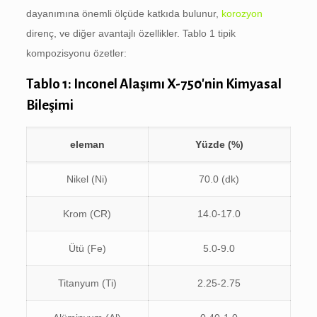
dayanımına önemli ölçüde katkıda bulunur,
korozyon
direnç, ve diğer avantajlı özellikler. Tablo 1 tipik
kompozisyonu özetler:
Tablo 1: Inconel Alaşımı X-750'nin Kimyasal
Bileşimi
eleman
Yüzde (%)
Nikel (Ni)
70.0 (dk)
Krom (CR)
14.0-17.0
Ütü (Fe)
5.0-9.0
Titanyum (Ti)
2.25-2.75